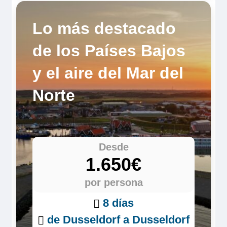
Lo más destacado
de los Países Bajos
y el aire del Mar del
Norte
Desde
1.650€
por persona
8 días
de Dusseldorf a Dusseldorf