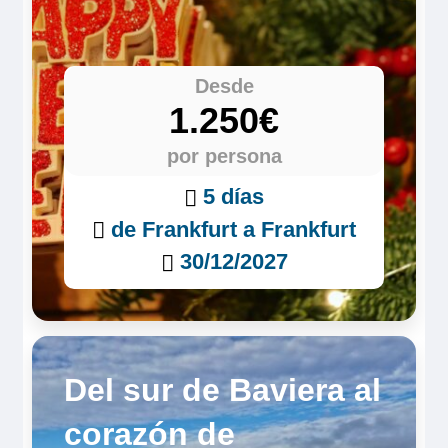
Desde
1.250€
por persona
5 días
de Frankfurt a Frankfurt
30/12/2027
Del sur de Baviera al
corazón de