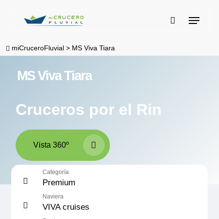
Skip
Menu
to
buscar
main
miCruceroFluvial
>
MS Viva Tiara
content
MS Viva Tiara
Cruceros por el Rin
Vista 360º
Categoría
Premium
Naviera
VIVA cruises