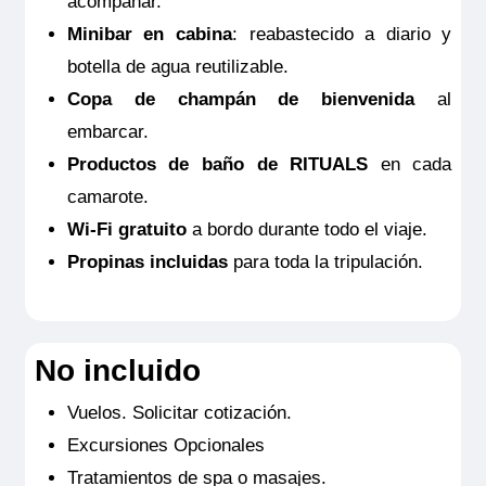
acompañar.
Categoría
Minibar en cabina
: reabastecido a diario y
Premium
botella de agua reutilizable.
Copa de champán de bienvenida
al
embarcar.
Productos de baño de RITUALS
en cada
camarote.
MS Viva Tiara
Wi-Fi gratuito
a bordo durante todo el viaje.
Junior Suite Diamond
Propinas incluidas
para toda la tripulación.
4.795€
MS Viva Tiara
No incluido
Reservar
Junior Suite Diamond
Vuelos. Solicitar cotización.
Junior Suite doble estándar ubicada en puente superior con
balcón francés. Camarotes exteriores perfectamente
Excursiones Opcionales
4.795€
equipados con TV de pantalla plana, minibar incluido,
productos de belleza de RITUALS®, secador de pelo, caja
Tratamientos de spa o masajes.