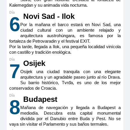
Camarote doble estándar ubicada en puente intermedio
2
Kalemegdan y su animada vida nocturna.
(cubierta Ruby) con balcón francés. Camarotes exteriores
perfectamente equipados con TV de pantalla plana, minibar
Categoría
incluido, productos de belleza de RITUALS®, secador de
Novi Sad - Ilok
6
Premium
pelo, caja fuerte, aire acondicionado, ducha y WC.
Por la mañana el barco estará en Novi Sad, una
Tamaño
ciudad cultural con un ambiente relajado y
15m
2
arquitectura austrohúngara, es famosa por la
Ocupación máxima
fortaleza de Petrovaradin y el festival EXIT.
2
Por la tarde, llegada a Ilok, una pequeña localidad vinícola
con castillo y tradición enológica.
Categoría
Premium
Osijek
7
Osijek una ciudad tranquila con una elegante
arquitectura y un agradable paseo junto al río Drava.
Su barrio histórico, Tvrđa, es uno de los mejor
conservados de Croacia.
Budapest
8
MS Viva Tiara
Mañana de navegación y llegada a Budapest a
Double Cabin Ruby
mediodía. Descubra esta capital monumental
dividida por el Danubio entre Buda y Pest. No se
3.595€
vaya sin visitar el Parlamento y sus baños termales.