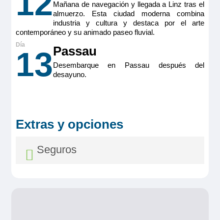
12
Premium
Mañana de navegación y llegada a Linz tras el
almuerzo. Esta ciudad moderna combina
industria y cultura y destaca por el arte
contemporáneo y su animado paseo fluvial.
Passau
13
Desembarque en Passau después del
MS Viva Tiara
desayuno.
Double Cabin Diamond
3.995€
Extras y opciones
MS Viva Tiara
Reservar
Seguros
Double Cabin Diamond
Camarote doble estándar ubicada en puente superior
(cubierta Diamond) con balcón francés. Camarotes exteriores
3.995€
perfectamente equipados con TV de pantalla plana, minibar
incluido, productos de belleza de RITUALS®, secador de
pelo, caja fuerte, aire acondicionado, ducha y WC.
Tamaño
Reservar