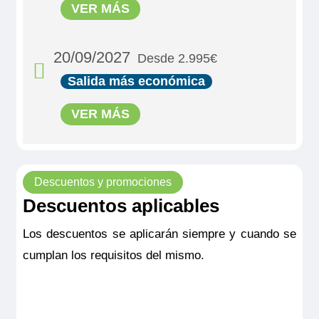
VER MÁS
20/09/2027
Desde 2.995€
Salida más económica
VER MÁS
Descuentos y promociones
Descuentos aplicables
MS Viva Tiara
Double Cabin Emerald
Los descuentos se aplicarán siempre y cuando se
cumplan los requisitos del mismo.
2.995€
MS Viva Tiara
Reservar