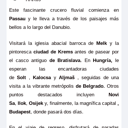
Este fascinante crucero fluvial comienza en
Passau
y le lleva a través de los paisajes más
bellos a lo largo del Danubio.
Visitará la iglesia abacial barroca de
Melk
y la
pintoresca
ciudad de Krems
antes de pasear por
el casco antiguo
de Bratislava.
En
Hungría,
le
esperan las encantadoras ciudades
de
Solt
,
Kalocsa
y
Aljmaš
, seguidas de una
visita a la vibrante metrópolis
de Belgrado.
Otros
puntos destacados incluyen
Novi
Sa
,
Ilok
,
Osijek
y, finalmente, la magnífica capital
,
Budapest
, donde pasará dos días.
En el viaje de regreso, disfrutará de paradas