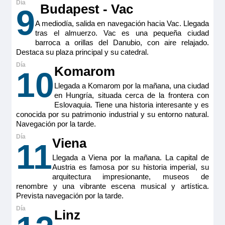
Budapest - Vac
9
MS Viva Tiara
A mediodía, salida en navegación hacia Vac. Llegada
Reservar
tras el almuerzo. Vac es una pequeña ciudad
Double Cabin Ruby
barroca a orillas del Danubio, con aire relajado.
Camarote doble estándar ubicada en puente intermedio
Destaca su plaza principal y su catedral.
(cubierta Ruby) con balcón francés. Camarotes exteriores
3.595€
perfectamente equipados con TV de pantalla plana, minibar
Komarom
10
incluido, productos de belleza de RITUALS®, secador de
pelo, caja fuerte, aire acondicionado, ducha y WC.
Llegada a Komarom por la mañana, una ciudad
Tamaño
en Hungría, situada cerca de la frontera con
Reservar
Eslovaquia. Tiene una historia interesante y es
15m
2
conocida por su patrimonio industrial y su entorno natural.
Ocupación máxima
Navegación por la tarde.
Camarote doble estándar ubicada en puente intermedio
2
(cubierta Ruby) con balcón francés. Camarotes exteriores
Viena
perfectamente equipados con TV de pantalla plana, minibar
11
Categoría
incluido, productos de belleza de RITUALS®, secador de
Premium
pelo, caja fuerte, aire acondicionado, ducha y WC.
Llegada a Viena por la mañana. La capital de
Austria es famosa por su historia imperial, su
Tamaño
arquitectura impresionante, museos de
15m
2
renombre y una vibrante escena musical y artística.
Ocupación máxima
Prevista navegación por la tarde.
2
Linz
Categoría