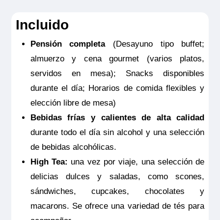
coberturas
4.375€
Incluido
NOTAS:
Este seguro opcional sólo es
MS Viva Tiara
Pensión completa
(Desayuno tipo buffet;
Reservar
válido para clientes residentes en España
Junior Suite Ruby
almuerzo y cena gourmet (varios platos,
y deberá ser contratado y pagado en el
Junior Suite doble estándar ubicada en puente intermedia
servidos en mesa); Snacks disponibles
con balcón francés. Camarotes exteriores perfectamente
momento de la confirmación del viaje. Las
4.375€
equipados con TV de pantalla plana, minibar incluido,
durante el día; Horarios de comida flexibles y
productos de belleza de RITUALS®, secador de pelo, caja
coberturas del seguro son válidas
fuerte, aire acondicionado, ducha y WC.
elección libre de mesa)
solamente para los servicios contratados
Tamaño
Bebidas frías y calientes de alta calidad
Reservar
en la propia agencia donde se emitió el
19m
2
durante todo el día sin alcohol y una selección
Ocupación máxima
seguro.
Junior Suite doble estándar ubicada en puente intermedia
2
de bebidas alcohólicas.
con balcón francés. Camarotes exteriores perfectamente
equipados con TV de pantalla plana, minibar incluido,
Categoría
High Tea:
una vez por viaje, una selección de
productos de belleza de RITUALS®, secador de pelo, caja
Premium
fuerte, aire acondicionado, ducha y WC.
delicias dulces y saladas, como scones,
Tamaño
sándwiches, cupcakes, chocolates y
19m
2
macarons. Se ofrece una variedad de tés para
Ocupación máxima
2