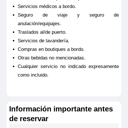
fuerte, aire acondicionado, ducha y WC.
Servicios médicos a bordo.
Tamaño
Reservar
19m
2
Seguro de viaje y seguro de
Ocupación máxima
anulación/equipajes.
Junior Suite doble estándar ubicada en puente superior con
2
balcón francés. Camarotes exteriores perfectamente
Traslados al/de puerto.
equipados con TV de pantalla plana, minibar incluido,
Categoría
productos de belleza de RITUALS®, secador de pelo, caja
Servicios de lavandería.
Premium
fuerte, aire acondicionado, ducha y WC.
Compras en boutiques a bordo.
Tamaño
19m
2
Otras bebidas no mencionadas.
Ocupación máxima
Cualquier servicio no indicado expresamente
2
como incluido.
Categoría
Premium
Información importante antes
de reservar