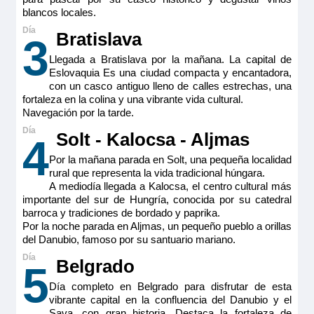
blancos locales.
Bratislava
3
Llegada a Bratislava por la mañana. La capital de
MS Viva Tiara
Eslovaquia Es una ciudad compacta y encantadora,
con un casco antiguo lleno de calles estrechas, una
Double Cabin aft Ruby
fortaleza en la colina y una vibrante vida cultural.
Navegación por la tarde.
3.450€
Solt - Kalocsa - Aljmas
4
Por la mañana parada en Solt, una pequeña localidad
rural que representa la vida tradicional húngara.
MS Viva Tiara
Reservar
A mediodía llegada a Kalocsa, el centro cultural más
Double Cabin aft Ruby
importante del sur de Hungría, conocida por su catedral
barroca y tradiciones de bordado y paprika.
Camarote doble estándar ubicada en puente intermedio
(cubierta Ruby) con balcón francés. Camarotes exteriores
Por la noche parada en Aljmas, un pequeño pueblo a orillas
3.450€
perfectamente equipados con TV de pantalla plana, minibar
del Danubio, famoso por su santuario mariano.
incluido, productos de belleza de RITUALS®, secador de
pelo, caja fuerte, aire acondicionado, ducha y WC.
Belgrado
5
Tamaño
Reservar
Día completo en Belgrado para disfrutar de esta
15m
2
vibrante capital en la confluencia del Danubio y el
Ocupación máxima
Sava, con gran historia. Destaca la fortaleza de