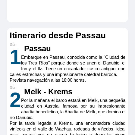
Double Cabin Emerald
Camarote doble estándar ubicado en puente principal
(cubierta Emerald) con dos ventanas altas. Camarotes
2.995€
exteriores perfectamente equipados con TV de pantalla
plana, minibar incluido, productos de belleza de RITUALS®,
secador de pelo, caja fuerte, aire acondicionado, ducha y
Itinerario desde Passau
WC.
Reservar
Tamaño
Passau
1
15m
2
Embarque en Passau, conocida como la "Ciudad de
Camarote doble estándar ubicado en puente principal
Ocupación máxima
(cubierta Emerald) con dos ventanas altas. Camarotes
los Tres Ríos" porque donde se unen el Danubio, el
2
exteriores perfectamente equipados con TV de pantalla
Inn y el Ilz. Tiene un encantador casco antiguo, con
plana, minibar incluido, productos de belleza de RITUALS®,
Categoría
calles estrechas y una impresionante catedral barroca.
secador de pelo, caja fuerte, aire acondicionado, ducha y
Premium
Prevista navegación a las 18:00 horas.
WC.
Tamaño
Melk - Krems
2
15m
2
Por la mañana el barco estará en Melk, una pequeña
Ocupación máxima
ciudad en Austria, famosa por su impresionante
2
abadía benedictina, la Abadía de Melk, que domina el
río Danubio.
Categoría
Por la tarde llegada a Krems, una encantadora ciudad
Premium
vinícola en el valle de Wachau, rodeada de viñedos, ideal
para pasear por su casco histórico y degustar vinos