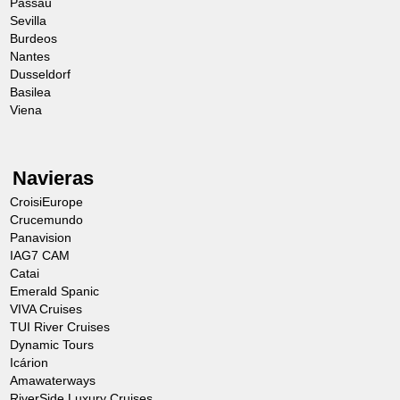
Passau
Sevilla
Burdeos
Nantes
Dusseldorf
Basilea
Viena
Navieras
CroisiEurope
Crucemundo
Panavision
IAG7 CAM
Catai
Emerald Spanic
VIVA Cruises
TUI River Cruises
Dynamic Tours
Icárion
Amawaterways
RiverSide Luxury Cruises