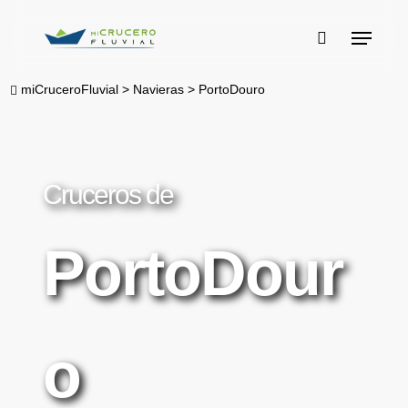
Skip
Menu
to
buscar
main
miCruceroFluvial
>
Navieras
>
PortoDouro
content
Cruceros de
PortoDour
o