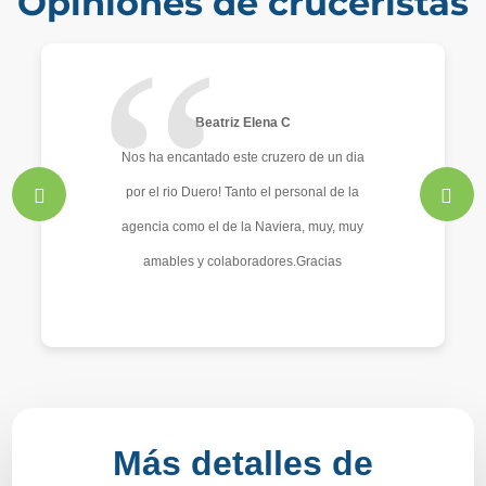
Opiniones de cruceristas
Beatriz Elena C
Nos ha encantado este cruzero de un dia
por el rio Duero! Tanto el personal de la
agencia como el de la Naviera, muy, muy
amables y colaboradores.Gracias
especialmente a nuestra guia Mariana.Nos
ayudó muchisimo ( incluso con una comida
adaptada a nuestras necesidades). Nos
enamoraron Porto y el Duero! ❤️
Más detalles de