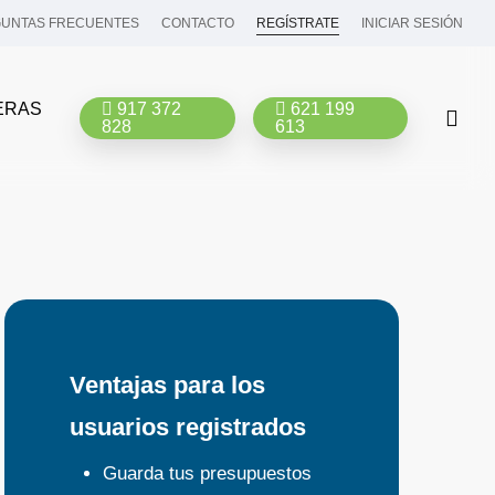
UNTAS FRECUENTES
CONTACTO
REGÍSTRATE
INICIAR SESIÓN
ERAS
917 372
621 199
bus
828
613
Ventajas para los
usuarios registrados
Guarda tus presupuestos