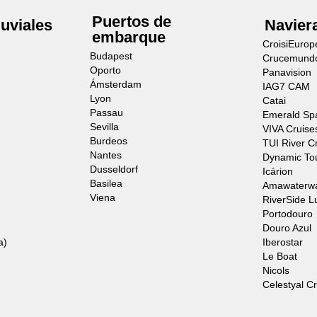
Puertos de
luviales
Navier
embarque
CroisiEurop
Budapest
Crucemund
Oporto
Panavision
Ámsterdam
IAG7 CAM
Lyon
Catai
Passau
Emerald Sp
Sevilla
VIVA Cruise
Burdeos
TUI River C
Nantes
Dynamic To
Dusseldorf
Icárion
Basilea
Amawaterw
Viena
RiverSide L
Portodouro
Douro Azul
a)
Iberostar
Le Boat
Nicols
Celestyal C