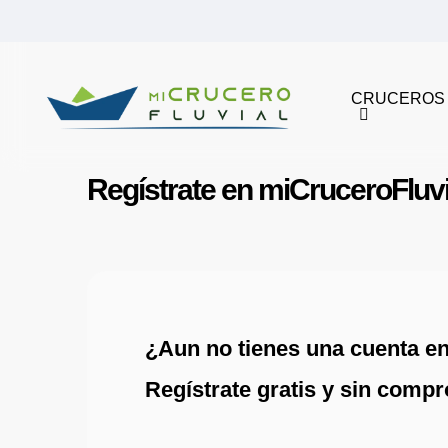
Skip
to
main
CRUCEROS
content
Regístrate en miCruceroFluvi
¿Aun no tienes una cuenta e
Regístrate gratis y sin comp