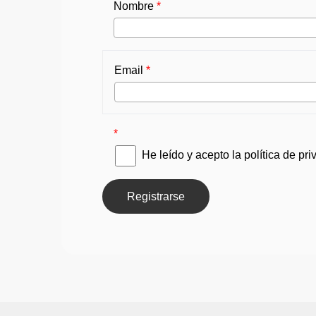
Nombre
*
Email
*
*
He leído y acepto la
política de pr