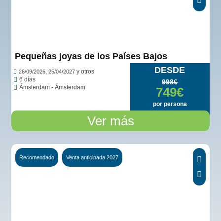
Ver opiniones...
Pequeñas joyas de los Países Bajos
DESDE
,
y otros
26/09/2026
25/04/2027
6 días
998€
Ámsterdam - Ámsterdam
749€
por persona
Ver más
Recomendado
Venta anticipada 2027