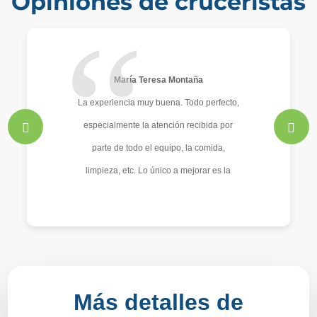
Opiniones de cruceristas
María Teresa Montaña
La experiencia muy buena. Todo perfecto,
especialmente la atención recibida por
parte de todo el equipo, la comida,
limpieza, etc. Lo único a mejorar es la
excursión que hicimos el segundo día, que
visitamos un chateau y luego estuvimos
muchas horas sin poder bajar en ningún
momento, solo viendo chateaus.
Demasiado tiempo en autobús, mucho
Más detalles de
calor y fue muy decepcionante el no poder