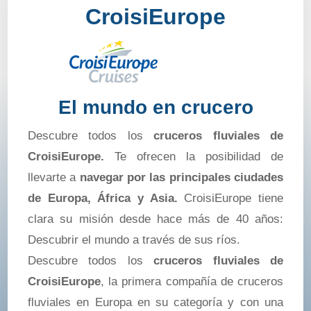
CroisiEurope
visitar ninguno de los pueblecitos por los
que pasamos, poder bajar y dar un paseo o
tomar un refresco. Esta excursión os
recomiendo que mejore ya que no es
demasiado atractiva. Para nosotros fue
El mundo en crucero
decepcionante. Lo demás como he dicho
Descubre todos los
cruceros fluviales de
merece un aplauso de organización.
CroisiEurope.
Te ofrecen la posibilidad de
Gracias a Pedro, Melody, Juan y todo el
llevarte a
navegar por las principales ciudades
equipo de camareros que siempre
de Europa, África y Asia.
CroisiEurope tiene
estuvieron pendientes y facilitando las
clara su misión desde hace más de 40 años:
cosas. Muchas gracias
Descubrir el mundo a través de sus ríos.
Descubre todos los
cruceros fluviales de
CroisiEurope
, la primera compañía de cruceros
fluviales en Europa en su categoría y con una