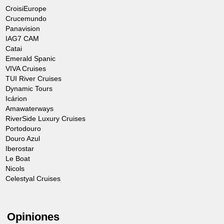
CroisiEurope
Crucemundo
Panavision
IAG7 CAM
Catai
Emerald Spanic
VIVA Cruises
TUI River Cruises
Dynamic Tours
Icárion
Amawaterways
RiverSide Luxury Cruises
Portodouro
Douro Azul
Iberostar
Le Boat
Nicols
Celestyal Cruises
Opiniones