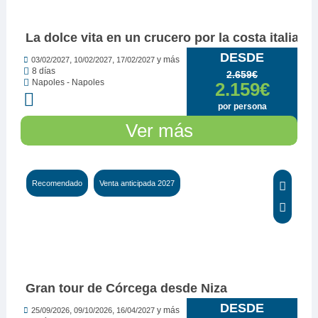
La dolce vita en un crucero por la costa italiana
DESDE
,
,
y más
03/02/2027
10/02/2027
17/02/2027
8 días
2.659€
Napoles - Napoles
2.159€
por persona
Ver más
Recomendado
Venta anticipada 2027
Ver opiniones...
Gran tour de Córcega desde Niza
DESDE
,
,
y más
25/09/2026
09/10/2026
16/04/2027