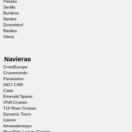
Passau
Sevilla
Burdeos
Nantes
Dusseldorf
Basilea
Viena
Navieras
CroisiEurope
Crucemundo
Panavision
IAG7 CAM
Catai
Emerald Spanic
VIVA Cruises
TUI River Cruises
Dynamic Tours
Icárion
Amawaterways
RiverSide Luxury Cruises