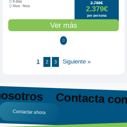
8 días
2.799€
Niza - Niza
2.379€
por persona
Ver más
1
Siguiente »
2
3
nosotros
Contacta co
Contactar ahora