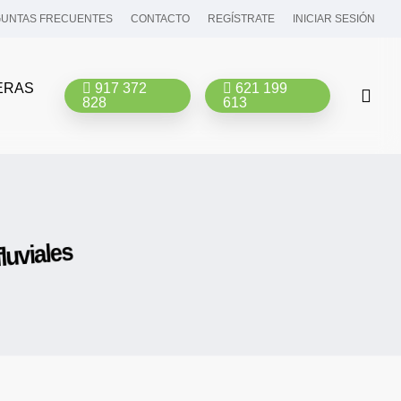
UNTAS FRECUENTES
CONTACTO
REGÍSTRATE
INICIAR SESIÓN
ERAS
917 372
621 199
bus
828
613
luviales