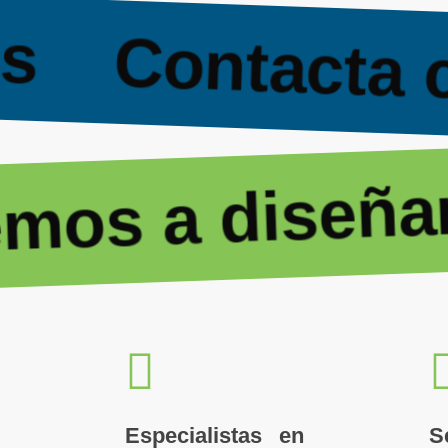
os
Contacta
s a diseñar t
Especialistas en
S