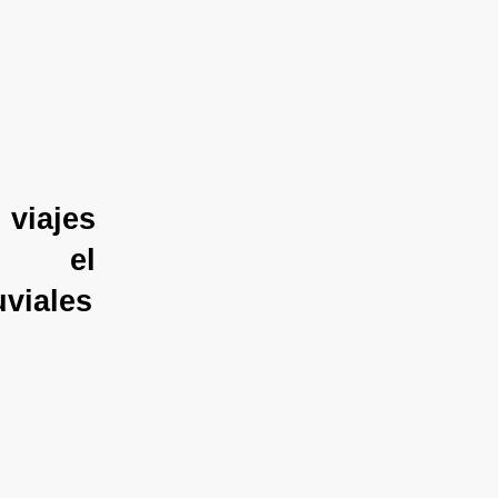
os
viajes
en el
viales