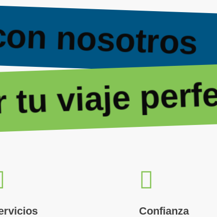
 con nosotros
u viaje perfec
ervicios
Confianza