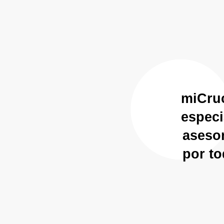
E
miCru
espe
aseso
por t