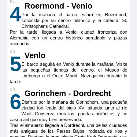
Reservar
Roermond - Venlo
15m
4
2
Double Cabin aft Ruby
Ocupación máxima
Por la mañana el barco estará en Roermond,
Camarote doble estándar ubicada en puente intermedio
2
conocida por su centro histórico y la catedral St.
(cubierta Ruby) con balcón francés. Camarotes exteriores
1.995€
Christopher's Cathedral.
perfectamente equipados con TV de pantalla plana, minibar
Categoría
incluido, productos de belleza de RITUALS®, secador de
Por la tarde, llegada a Venlo, ciudad fronteriza con
Premium
pelo, caja fuerte, aire acondicionado, ducha y WC.
Alemania con un centro histórico agradable y plazas
Tamaño
animadas.
MS Viva Tiara
Reservar
15m
2
Venlo
Double Cabin aft Ruby
5
Ocupación máxima
Camarote doble estándar ubicada en puente intermedio
El barco seguirá en Venlo durante la mañana. Visite
2
(cubierta Ruby) con balcón francés. Camarotes exteriores
las pequeñas tiendas del centro, el Museo de
1.995€
perfectamente equipados con TV de pantalla plana, minibar
Categoría
Limburgo o el Ouce Markt. Navegación durante la
incluido, productos de belleza de RITUALS®, secador de
Premium
pelo, caja fuerte, aire acondicionado, ducha y WC.
tarde.
Tamaño
Gorinchem - Dordrecht
6
Reservar
15m
2
Disfrute por la mañana de Gorinchem, una pequeña
Ocupación máxima
ciudad fortificada del siglo XVI situada junto al río
Camarote doble estándar ubicada en puente intermedio
2
(cubierta Ruby) con balcón francés. Camarotes exteriores
Waal. Conserva murallas, puertas históricas y un
perfectamente equipados con TV de pantalla plana, minibar
Categoría
casco antiguo muy bien preservado.
MS Viva Tiara
incluido, productos de belleza de RITUALS®, secador de
Premium
Tras el almuerzo llegada a Dordrecht, una de las ciudades
pelo, caja fuerte, aire acondicionado, ducha y WC.
Double Cabin Ruby
más antiguas de los Países Bajos, rodeada de ríos y
Tamaño
canales. Destaca la gran iglesia Grote Kerk Dordrecht y su