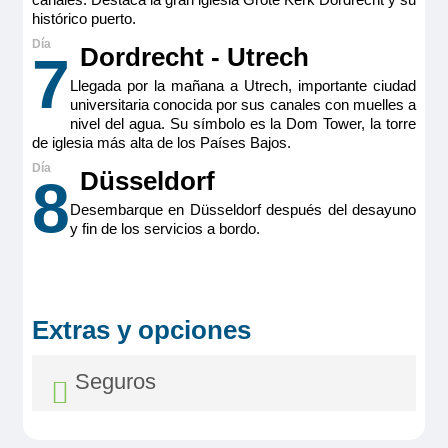
15m
2
histórico puerto.
2.095€
Ocupación máxima
Dordrecht - Utrech
7
2
Llegada por la mañana a Utrech, importante ciudad
Categoría
MS Viva Tiara
Reservar
universitaria conocida por sus canales con muelles a
Premium
nivel del agua. Su símbolo es la Dom Tower, la torre
Double Cabin Ruby
de iglesia más alta de los Países Bajos.
Camarote doble estándar ubicada en puente intermedio
(cubierta Ruby) con balcón francés. Camarotes exteriores
Düsseldorf
2.095€
8
perfectamente equipados con TV de pantalla plana, minibar
incluido, productos de belleza de RITUALS®, secador de
Desembarque en Düsseldorf después del desayuno
pelo, caja fuerte, aire acondicionado, ducha y WC.
y fin de los servicios a bordo.
Tamaño
MS Viva Tiara
Reservar
15m
2
Double Cabin Ruby
Ocupación máxima
Camarote doble estándar ubicada en puente intermedio
2
(cubierta Ruby) con balcón francés. Camarotes exteriores
Extras y opciones
2.095€
perfectamente equipados con TV de pantalla plana, minibar
Categoría
incluido, productos de belleza de RITUALS®, secador de
Premium
pelo, caja fuerte, aire acondicionado, ducha y WC.
Seguros
Tamaño
MS Viva Tiara
Reservar
15m
2
Double Cabin Ruby
Ocupación máxima