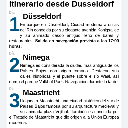
secador de pelo, caja fuerte, aire acondicionado, ducha y
Itinerario desde Dusseldorf
Premium
WC.
Reservar
Tamaño
Düsseldorf
1
15m
2
Embarque en Düsseldorf, Ciudad moderna a orillas
Camarote doble estándar ubicado en puente principal
Ocupación máxima
del Rin conocida por su elegante avenida Königsallee
(cubierta Emerald) con dos ventanas altas. Camarotes
2
exteriores perfectamente equipados con TV de pantalla
y su animado casco antiguo lleno de bares y
plana, minibar incluido, productos de belleza de RITUALS®,
restaurantes.
Salida en navegación prevista a las 17:00
Categoría
MS Viva Tiara
secador de pelo, caja fuerte, aire acondicionado, ducha y
horas.
Premium
WC.
Double Cabin aft Ruby
Tamaño
Nimega
2
15m
2
Nimega es considerada la ciudad más antigua de los
1.995€
Ocupación máxima
Países Bajos, con origen romano. Destacan sus
2
calles históricas y el puente sobre el río Waal, así
como el parque Valkhof Park. Navegación durante la tarde.
Categoría
MS Viva Tiara
Reservar
Premium
Maastricht
3
Double Cabin aft Ruby
Llegada a Maastricht, una ciudad histórica del sur de
Camarote doble estándar ubicada en puente intermedio
Países Bajos famosa por su arquitectura medieval y
(cubierta Ruby) con balcón francés. Camarotes exteriores
1.995€
perfectamente equipados con TV de pantalla plana, minibar
su animada plaza Vrijthof. También es conocida por
incluido, productos de belleza de RITUALS®, secador de
el Tratado de Maastricht que dio origen a la Unión Europea
pelo, caja fuerte, aire acondicionado, ducha y WC.
moderna.
Tamaño
MS Viva Tiara