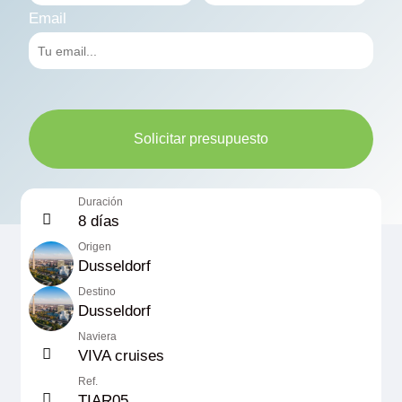
Email
Solicitar presupuesto
Duración
8 días
Origen
Dusseldorf
Destino
Dusseldorf
Naviera
VIVA cruises
Ref.
TIAR05