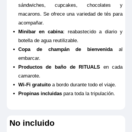
Premium
pelo, caja fuerte, aire acondicionado, ducha y WC.
sándwiches, cupcakes, chocolates y
Junior Suite Ruby
Tamaño
macarons. Se ofrece una variedad de tés para
17m
2
2.550€
acompañar.
Ocupación máxima
2
Minibar en cabina
: reabastecido a diario y
Categoría
botella de agua reutilizable.
MS Viva Tiara
Reservar
Premium
Copa de champán de bienvenida
al
Junior Suite Ruby
Junior Suite doble estándar ubicada en puente intermedia
embarcar.
con balcón francés. Camarotes exteriores perfectamente
2.550€
equipados con TV de pantalla plana, minibar incluido,
Productos de baño de RITUALS
en cada
productos de belleza de RITUALS®, secador de pelo, caja
fuerte, aire acondicionado, ducha y WC.
camarote.
Tamaño
MS Viva Tiara
Wi-Fi gratuito
a bordo durante todo el viaje.
Reservar
19m
2
Junior Suite Ruby
Propinas incluidas
para toda la tripulación.
Ocupación máxima
Junior Suite doble estándar ubicada en puente intermedia
2
con balcón francés. Camarotes exteriores perfectamente
2.550€
equipados con TV de pantalla plana, minibar incluido,
Categoría
productos de belleza de RITUALS®, secador de pelo, caja
Premium
fuerte, aire acondicionado, ducha y WC.
No incluido
Tamaño
MS Viva Tiara
Reservar
2