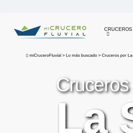
Skip
to
main
CRUCEROS
content
miCruceroFluvial
>
Lo más buscado
>
Cruceros por La
Cruceros
La 