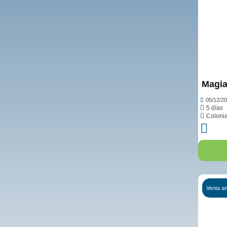
Magia
05/12/2
5 días
Colonia
Venta an