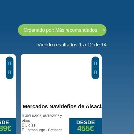
Viendo resultados 1 a 12 de 14.
Mercados Navideños de Alsacia en crucero
,
y
30/11/2027
08/12/2027
otros
SDE
DESDE
3 días
89€
455€
Estrasburgo - Breisach