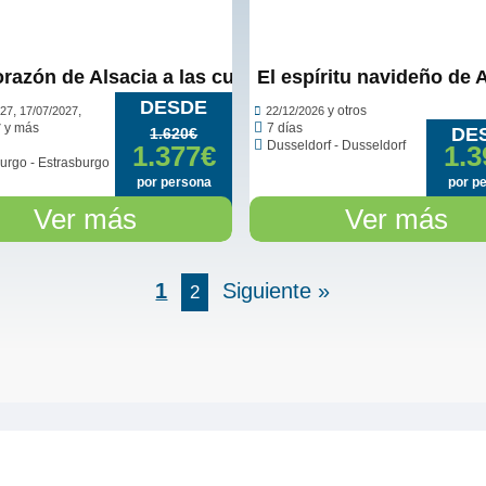
orazón de Alsacia a las cumbres de los Alpes suizos
El espíritu navideño de 
DESDE
,
,
y otros
027
17/07/2027
22/12/2026
y más
7 días
7
DE
1.620€
Dusseldorf - Dusseldorf
1.377€
1.3
urgo - Estrasburgo
por persona
por p
Ver más
Ver más
1
Siguiente »
2