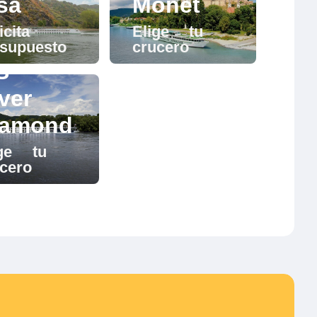
sa
Monet
icita
Elige tu
esupuesto
crucero
S
ver
iamond
ige tu
cero