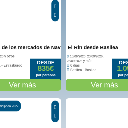
 de los mercados de Navidad por el Rin en castellan
El Rin desde Basilea
y otros
,
,
026
18/09/2026
23/09/2026
y más
28/09/2026
DESDE
DE
 - Estrasburgo
6 días
835€
1.0
Basilea - Basilea
por persona
por p
Ver más
Ver más
ticipada 2027