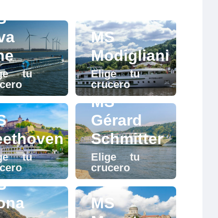
S
va
MS
ne
Modigliani
ige tu
Elige tu
cero
crucero
MS
S
Gérard
eethoven
Schmitter
ige tu
Elige tu
cero
crucero
S
ona
MS