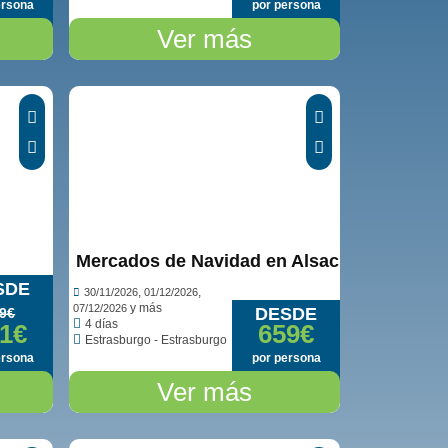
ersona
por persona
Ver más
Mercados de Navidad en Alsacia del Norte 
SDE
,
,
30/11/2026
01/12/2026
y más
07/12/2026
DESDE
9€
4 días
1€
659€
Estrasburgo - Estrasburgo
ersona
por persona
Ver más