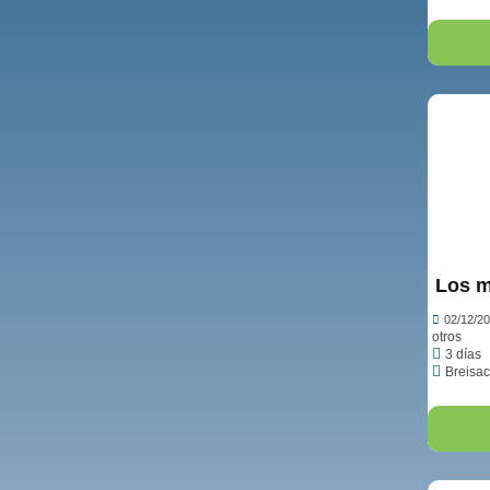
Los m
02/12/2
otros
3 días
Breisac