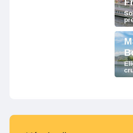
F
Sol
pr
M
B
El
cr