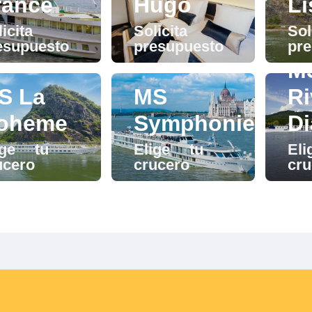
rance
Hugo
Li
icita
Solicita
Sol
esupuesto
presupuesto
pr
M
S La
MS
Ri
oheme
Symphonie
D
ige tu
Elige tu
El
ucero
crucero
cru