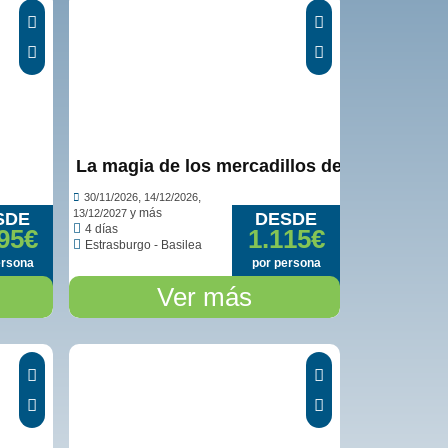
o
La magia de los mercadillos de Navidad de A
,
,
30/11/2026
14/12/2026
y más
13/12/2027
SDE
DESDE
4 días
95€
1.115€
Estrasburgo - Basilea
ersona
por persona
Ver más