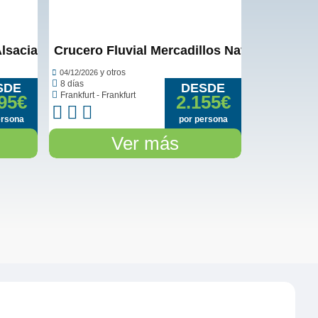
Alsacia
Crucero Fluvial Mercadillos Navideños en el
y otros
04/12/2026
8 días
SDE
DESDE
Frankfurt - Frankfurt
95€
2.155€
ersona
por persona
Ver más