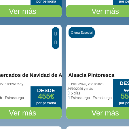
por persona
por p
Ver más
Ver más
Oferta Especial
Ver opiniones...
ercados de Navidad de Alsacia en crucero
Alsacia Pintoresca
DE
,
y
,
,
027
10/12/2027
19/10/2026
23/10/2026
y más
24/10/2026
DESDE
68
5 días
455€
55
h - Estrasburgo
Estrasburgo - Estrasburgo
por persona
por p
Ver más
Ver más