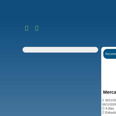
Recome
Ver op
Merca
30/11/2
06/12/202
4 días
Estrasb