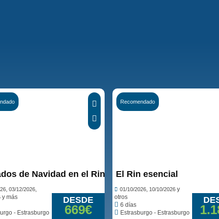
ndado
Recomendado
iniones...
dos de Navidad en el Rin, Alsacia y Selva Negra
El Rin esencial
,
,
,
y
026
03/12/2026
01/10/2026
10/10/2026
y más
otros
6
DESDE
DE
6 días
669€
1.1
urgo - Estrasburgo
Estrasburgo - Estrasburgo