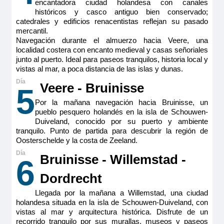
encantadora ciudad holandesa con canales
perfectamente equipados con TV de pantalla plana, minibar
1.995€
históricos y casco antiguo bien conservado;
incluido, productos de belleza de RITUALS®, secador de
pelo, caja fuerte, aire acondicionado, ducha y WC.
catedrales y edificios renacentistas reflejan su pasado
mercantil.
Tamaño
Navegación durante el almuerzo hacia Veere, una
MS Viva Tiara
17m
2
Reservar
localidad costera con encanto medieval y casas señoriales
Ocupación máxima
Double Cabin aft Ruby
junto al puerto. Ideal para paseos tranquilos, historia local y
2
vistas al mar, a poca distancia de las islas y dunas.
Camarote doble estándar ubicada en puente intermedio
(cubierta Ruby) con balcón francés. Camarotes exteriores
Categoría
1.995€
Veere - Bruinisse
perfectamente equipados con TV de pantalla plana, minibar
5
Premium
incluido, productos de belleza de RITUALS®, secador de
pelo, caja fuerte, aire acondicionado, ducha y WC.
Por la mañana navegación hacia Bruinisse, un
pueblo pesquero holandés en la isla de Schouwen-
Tamaño
Reservar
Duiveland, conocido por su puerto y ambiente
15m
2
tranquilo. Punto de partida para descubrir la región de
Ocupación máxima
Oosterschelde y la costa de Zeeland.
Camarote doble estándar ubicada en puente intermedio
2
(cubierta Ruby) con balcón francés. Camarotes exteriores
Bruinisse - Willemstad -
6
perfectamente equipados con TV de pantalla plana, minibar
Categoría
incluido, productos de belleza de RITUALS®, secador de
Premium
pelo, caja fuerte, aire acondicionado, ducha y WC.
Dordrecht
Tamaño
Llegada por la mañana a Willemstad, una ciudad
15m
2
holandesa situada en la isla de Schouwen-Duiveland, con
vistas al mar y arquitectura histórica. Disfrute de un
Ocupación máxima
recorrido tranquilo por sus murallas, museos y paseos
2