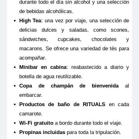
durante todo el día sin alcohol y una selección
seguro.
Ocupación máxima
de bebidas alcohólicas.
2
High Tea:
una vez por viaje, una selección de
Categoría
Premium
delicias dulces y saladas, como scones,
sándwiches, cupcakes, chocolates y
macarons. Se ofrece una variedad de tés para
acompañar.
Minibar en cabina
: reabastecido a diario y
MS Viva Tiara
botella de agua reutilizable.
Junior Suite Ruby
Copa de champán de bienvenida
al
2.550€
embarcar.
Productos de baño de RITUALS
en cada
camarote.
MS Viva Tiara
Reservar
Wi-Fi gratuito
a bordo durante todo el viaje.
Junior Suite Ruby
Propinas incluidas
para toda la tripulación.
Junior Suite doble estándar ubicada en puente intermedia
con balcón francés. Camarotes exteriores perfectamente