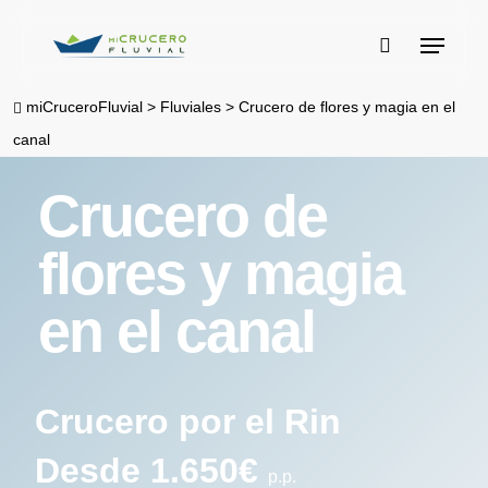
Skip
Menu
to
buscar
main
miCruceroFluvial
>
Fluviales
>
Crucero de flores y magia en el
content
canal
Crucero de
flores y magia
en el canal
Crucero por el Rin
Desde 1.650€
p.p.