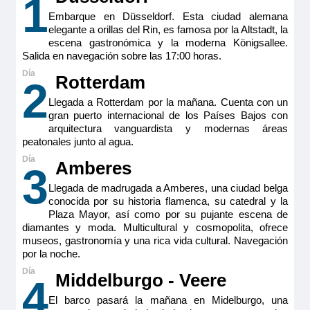
1
15m
2
Embarque en Düsseldorf. Esta ciudad alemana
Camarote doble estándar ubicado en puente principal
Ocupación máxima
elegante a orillas del Rin, es famosa por la Altstadt, la
(cubierta Emerald) con dos ventanas altas. Camarotes
2
exteriores perfectamente equipados con TV de pantalla
escena gastronómica y la moderna Königsallee.
plana, minibar incluido, productos de belleza de RITUALS®,
Salida en navegación sobre las 17:00 horas.
Categoría
secador de pelo, caja fuerte, aire acondicionado, ducha y
Premium
WC.
Rotterdam
2
Tamaño
Llegada a Rotterdam por la mañana. Cuenta con un
15m
2
gran puerto internacional de los Países Bajos con
Ocupación máxima
arquitectura vanguardista y modernas áreas
2
peatonales junto al agua.
MS Viva Tiara
Categoría
Amberes
3
Premium
Double Cabin Diamond
Llegada de madrugada a Amberes, una ciudad belga
conocida por su historia flamenca, su catedral y la
2.295€
Plaza Mayor, así como por su pujante escena de
diamantes y moda. Multicultural y cosmopolita, ofrece
museos, gastronomía y una rica vida cultural. Navegación
por la noche.
Reservar
MS Viva Tiara
Middelburgo - Veere
4
Double Cabin aft Ruby
Camarote doble estándar ubicada en puente superior
El barco pasará la mañana en Midelburgo, una
(cubierta Diamond) con balcón francés. Camarotes exteriores