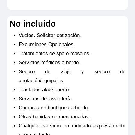
2.550€
equipados con TV de pantalla plana, minibar incluido,
productos de belleza de RITUALS®, secador de pelo, caja
fuerte, aire acondicionado, ducha y WC.
Tamaño
No incluido
Reservar
19m
2
Ocupación máxima
Vuelos. Solicitar cotización.
Junior Suite doble estándar ubicada en puente intermedia
2
con balcón francés. Camarotes exteriores perfectamente
Excursiones Opcionales
equipados con TV de pantalla plana, minibar incluido,
Categoría
productos de belleza de RITUALS®, secador de pelo, caja
Tratamientos de spa o masajes.
Premium
fuerte, aire acondicionado, ducha y WC.
Servicios médicos a bordo.
Tamaño
19m
2
Seguro de viaje y seguro de
Ocupación máxima
anulación/equipajes.
2
Traslados al/de puerto.
Categoría
Servicios de lavandería.
Premium
Compras en boutiques a bordo.
Otras bebidas no mencionadas.
Cualquier servicio no indicado expresamente
como incluido.