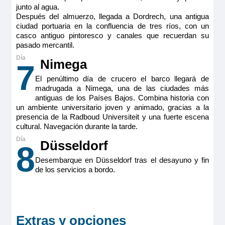
junto al agua.
MS Viva Tiara
Categoría
Después del almuerzo, llegada a Dordrech, una antigua
Premium
Junior Suite Ruby
ciudad portuaria en la confluencia de tres ríos, con un
casco antiguo pintoresco y canales que recuerdan su
pasado mercantil.
2.550€
Nimega
7
El penúltimo día de crucero el barco llegará de
Reservar
madrugada a Nimega, una de las ciudades más
MS Viva Tiara
antiguas de los Países Bajos. Combina historia con
Double Cabin Ruby
un ambiente universitario joven y animado, gracias a la
Junior Suite doble estándar ubicada en puente intermedia
presencia de la Radboud Universiteit y una fuerte escena
con balcón francés. Camarotes exteriores perfectamente
cultural. Navegación durante la tarde.
equipados con TV de pantalla plana, minibar incluido,
2.095€
productos de belleza de RITUALS®, secador de pelo, caja
fuerte, aire acondicionado, ducha y WC.
Düsseldorf
8
Tamaño
Desembarque en Düsseldorf tras el desayuno y fin
MS Viva Tiara
19m
2
Reservar
de los servicios a bordo.
Ocupación máxima
Double Cabin Ruby
2
Camarote doble estándar ubicada en puente intermedio
(cubierta Ruby) con balcón francés. Camarotes exteriores
Categoría
2.095€
perfectamente equipados con TV de pantalla plana, minibar
Premium
incluido, productos de belleza de RITUALS®, secador de
Extras y opciones
pelo, caja fuerte, aire acondicionado, ducha y WC.