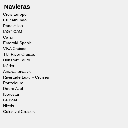
Navieras
CroisiEurope
Crucemundo
Panavision
IAG7 CAM
Catai
Emerald Spanic
VIVA Cruises
TUI River Cruises
Dynamic Tours
Icárion
Amawaterways
RiverSide Luxury Cruises
Portodouro
Douro Azul
Iberostar
Le Boat
Nicols
Celestyal Cruises