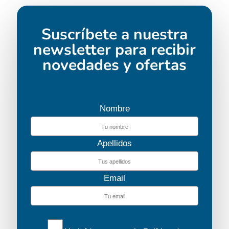
Solicita tu
presupuesto
Suscríbete a nuestra
newsletter para recibir
novedades y ofertas
Nombre
Apellidos
Cygnet WHS
Descubre el barco
Email