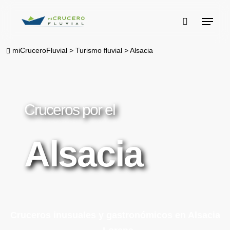
Skip
Menu
to
buscar
main
miCruceroFluvial
>
Turismo fluvial
>
Alsacia
content
Cruceros por el
Alsacia
Cruceros inusuales y gastronómicos en Alsacia