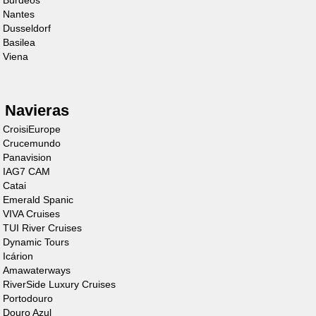
Burdeos
Personas
Nantes
Dusseldorf
Descubre el barco
Basilea
Viena
Navieras
CroisiEurope
Crucemundo
Panavision
Cruiser
IAG7 CAM
Catai
Premium XL 4
Emerald Spanic
VIVA Cruises
Personas
TUI River Cruises
Dynamic Tours
Descubre el barco
Icárion
Amawaterways
RiverSide Luxury Cruises
Portodouro
Douro Azul