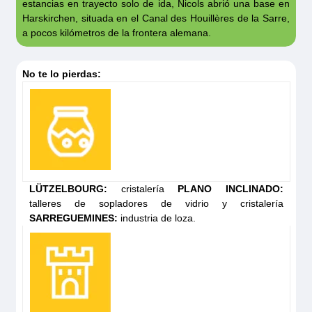
estancias en trayecto solo de ida, Nicols abrió una base en
Harskirchen, situada en el Canal des Houillères de la Sarre,
a pocos kilómetros de la frontera alemana.
Grand
Classique
No te lo pierdas:
Solicita tu
presupuesto
LÜTZELBOURG:
cristalería
PLANO INCLINADO:
talleres de sopladores de vidrio y cristalería
SARREGUEMINES:
industria de loza.
Elegance