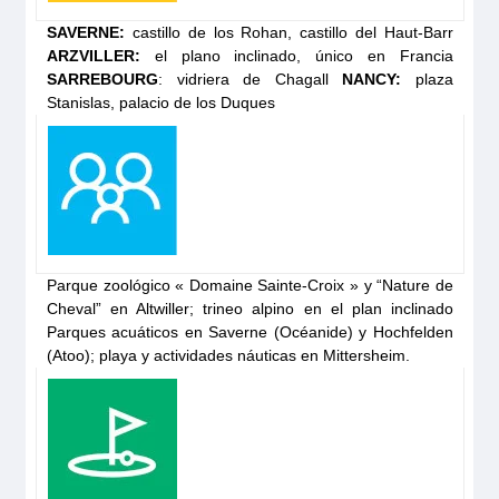
Descubre el barco
SAVERNE:
castillo de los Rohan, castillo del Haut-Barr
ARZVILLER:
el plano inclinado, único en Francia
SARREBOURG
: vidriera de Chagall
NANCY:
plaza
Stanislas, palacio de los Duques
Dancer 4 Plus
Parque zoológico « Domaine Sainte-Croix » y “Nature de
Cheval” en Altwiller; trineo alpino en el plan inclinado
Solicita tu
Parques acuáticos en Saverne (Océanide) y Hochfelden
presupuesto
(Atoo); playa y actividades náuticas en Mittersheim.