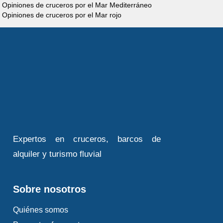
Opiniones de cruceros por el Mar Mediterráneo
Personas
Opiniones de cruceros por el Mar rojo
Descubre el barco
Cruiser
Expertos en cruceros, barcos de
Premium 8/10
alquiler y turismo fluvial
Personas
Descubre el barco
Sobre nosotros
Quiénes somos