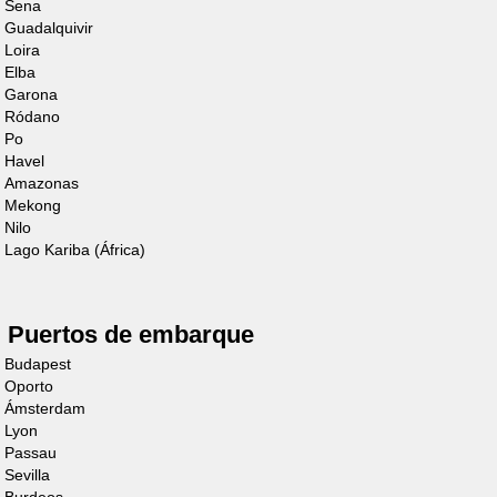
Sena
Guadalquivir
Loira
Elba
Cruiser
Garona
Ródano
Premium+ 6/8
Po
Havel
Personas
Amazonas
Mekong
Descubre el barco
Nilo
Lago Kariba (África)
Puertos de embarque
Budapest
Oporto
Ámsterdam
Cruiser
Lyon
Passau
Premium+ 4/6
Sevilla