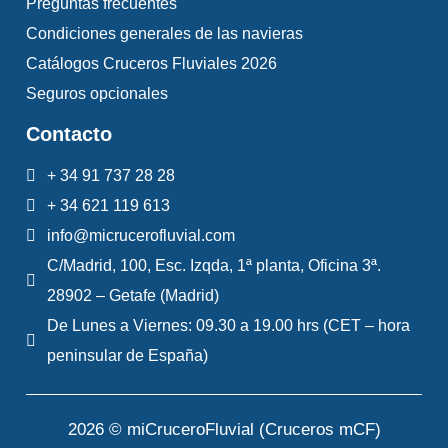
Preguntas frecuentes
Condiciones generales de las navieras
Catálogos Cruceros Fluviales 2026
Seguros opcionales
Cruiser
Contacto
Premium 6/8
+ 34 91 737 28 28
Personas
+ 34 621 119 613
Descubre el barco
info@micrucerofluvial.com
C/Madrid, 100, Esc. Izqda, 1ª planta, Oficina 3ª.
28902 – Getafe (Madrid)
De Lunes a Viernes: 09.30 a 19.00 hrs (CET – hora
peninsular de España)
Cruiser
2026 © miCruceroFluvial (Cruceros mCF)