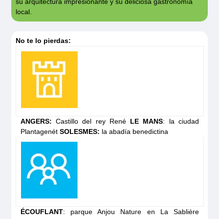
su arquitectura impresionante y su deliciosa gastronomía
Classique
local.
Solicita tu
presupuesto
No te lo pierdas:
ANGERS:
Castillo del rey René
LE MANS
: la ciudad
Plantagenét
SOLESMES:
la abadía benedictina
Elegance
Descubre el barco
ÉCOUFLANT
: parque Anjou Nature en La Sablière