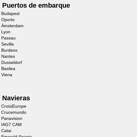
Cruiser
Puertos de embarque
Premium+ 6/8
Budapest
Oporto
Personas
Ámsterdam
Lyon
Descubre el barco
Passau
Sevilla
Burdeos
Nantes
Dusseldorf
Basilea
Viena
Cruiser
Navieras
Premium+ 4/6
CroisiEurope
Crucemundo
Personas
Panavision
IAG7 CAM
Descubre el barco
Catai
Emerald Spanic