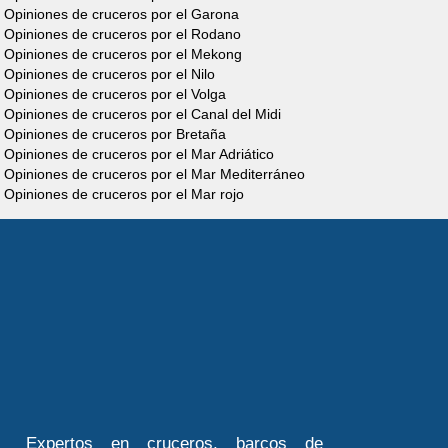
Cruiser
Opiniones de cruceros por el Garona
Opiniones de cruceros por el Rodano
Premium Steel
Opiniones de cruceros por el Mekong
Opiniones de cruceros por el Nilo
4/6 Personas
Opiniones de cruceros por el Volga
Opiniones de cruceros por el Canal del Midi
Descubre el barco
Opiniones de cruceros por Bretaña
Opiniones de cruceros por el Mar Adriático
Opiniones de cruceros por el Mar Mediterráneo
Opiniones de cruceros por el Mar rojo
Cruiser
Premium 8/12
Personas
Descubre el barco
Expertos en cruceros, barcos de