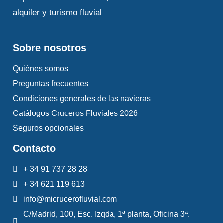
alquiler y turismo fluvial
Sobre nosotros
Quiénes somos
Cruiser
Preguntas frecuentes
Condiciones generales de las navieras
Premium 8/10
Catálogos Cruceros Fluviales 2026
Personas
Seguros opcionales
Descubre el barco
Contacto
+ 34 91 737 28 28
+ 34 621 119 613
info@micrucerofluvial.com
C/Madrid, 100, Esc. Izqda, 1ª planta, Oficina 3ª.