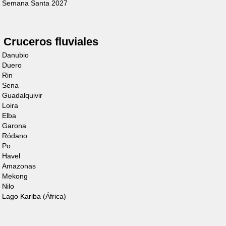
Semana Santa 2027
Cruceros fluviales
Danubio
Duero
Cruiser
Rin
Sena
Premium+
Guadalquivir
Loira
8/10 Personas
Elba
Garona
Descubre el barco
Ródano
Po
Havel
Amazonas
Mekong
Nilo
Lago Kariba (África)