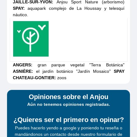
JAILLE-SUR-YVON:
Anjou Sport Nature (arborismo)
SPAY:
aquapark complejo de La Houssay y telesquí
náutico.
Dancer 4 Plus
Solicita tu
ANGERS:
gran parque vegetal "Terra Botánica"
presupuesto
ASNIÈRE:
el jardín botánico "Jardín Mosaico"
SPAY
CHATEAU-GONTIER:
zoos
Opiniones sobre el Anjou
Aún no tenemos opiniones registradas.
¿Quieres ser el primero en opinar?
Puedes hacerlo yendo a google y poniendo tu reseña o
mandándonos un contacto desde
nuestro formulario de