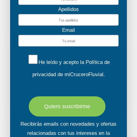
Apellidos
Email
Cygnet WHS
He leído y acepto la
Política de
privacidad
de miCruceroFluvial.
Descubre el barco
Quiero suscribirme
Recibirás emails con novedades y ofertas
relacionadas con tus intereses en la