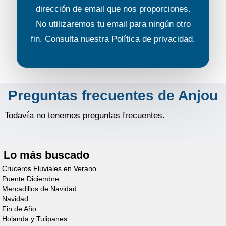
dirección de email que nos proporciones.
Crusader
No utilizaremos tu email para ningún otro
fin. Consulta nuestra
Política de privacidad
.
Solicita tu
presupuesto
Preguntas frecuentes de Anjou
Todavía no tenemos preguntas frecuentes.
Cruiser
Lo más buscado
Premium+ XL
Cruceros Fluviales en Verano
Puente Diciembre
6/8 Personas
Mercadillos de Navidad
Navidad
Descubre el barco
Fin de Año
Holanda y Tulipanes