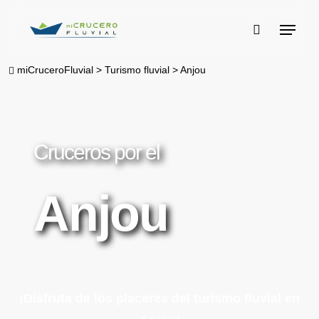
Skip
Menu
to
buscar
main
miCruceroFluvial
>
Turismo fluvial
>
Anjou
content
Cruceros por el
Anjou
¡Disfruta de los placeres del turismo fluvial en