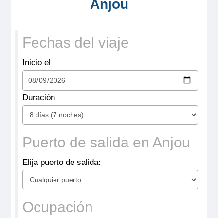
Anjou
Crucero por
Anjou desde
Fechas del viaje
Grez Neuville
Inicio el
Duración
Crucero por
Puerto de salida en Anjou
Anjou desde
Elija puerto de salida:
Sablé-Sur-
Sarthe
Ocupación