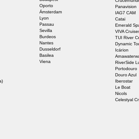
Crucemund
Oporto
Panavision
Ámsterdam
IAG7 CAM
Lyon
Catai
Passau
Emerald Sp
Sevilla
VIVA Cruise
Burdeos
TUI River C
Nantes
Dynamic To
Dusseldorf
Icárion
Basilea
Amawaterw
Viena
RiverSide L
Portodouro
Douro Azul
a)
Iberostar
Le Boat
Nicols
Celestyal C