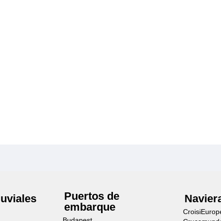
Puertos de
luviales
Navier
embarque
CroisiEurop
Budapest