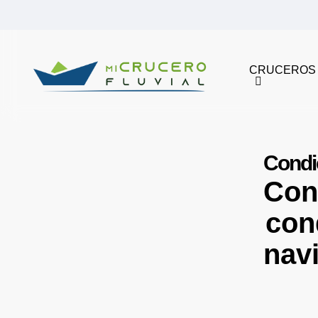
Skip
to
main
CRUCEROS
content
Condi
Con
con
nav