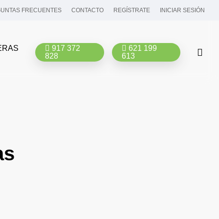
UNTAS FRECUENTES
CONTACTO
REGÍSTRATE
INICIAR SESIÓN
ERAS
917 372
621 199
bus
828
613
as