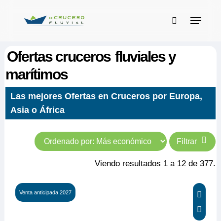
Skip
Menu
to
buscar
main
content
Ofertas cruceros
fluviales y
marítimos
Las mejores Ofertas en Cruceros por Europa,
Asia o África
Filtrar
Viendo resultados 1 a 12 de 377.
Venta anticipada 2027