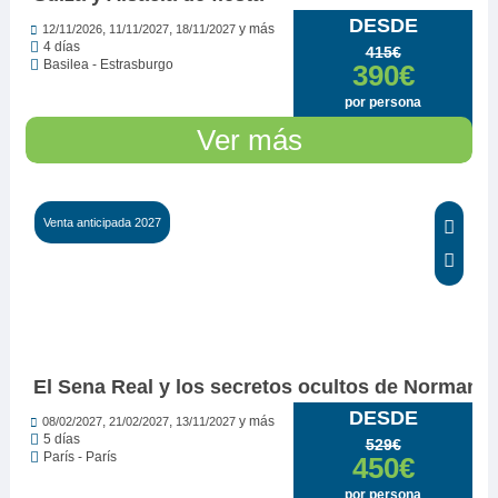
DESDE
,
,
y más
12/11/2026
11/11/2027
18/11/2027
4 días
415€
Basilea - Estrasburgo
390€
por persona
Ver más
Venta anticipada 2027
El Sena Real y los secretos ocultos de Normandí
DESDE
,
,
y más
08/02/2027
21/02/2027
13/11/2027
5 días
529€
París - París
450€
por persona