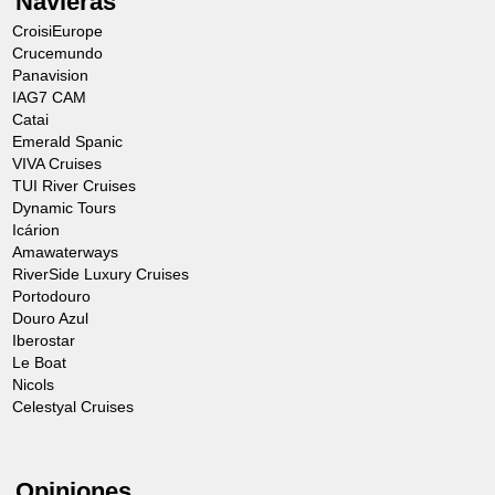
Navieras
CroisiEurope
Crucemundo
Panavision
IAG7 CAM
Catai
Emerald Spanic
VIVA Cruises
TUI River Cruises
Dynamic Tours
Icárion
Amawaterways
RiverSide Luxury Cruises
Portodouro
Douro Azul
Iberostar
Le Boat
Nicols
Celestyal Cruises
Opiniones