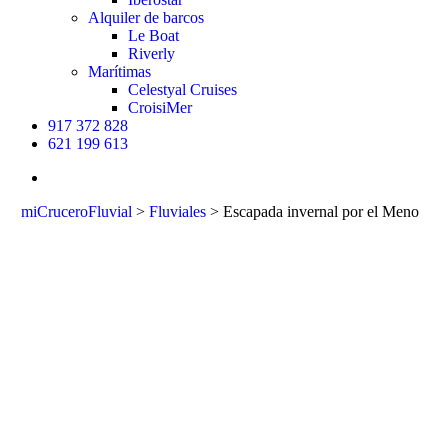
Alquiler de barcos
Le Boat
Riverly
Marítimas
Celestyal Cruises
CroisiMer
917 372 828
621 199 613
buscar
miCruceroFluvial
>
Fluviales
>
Escapada invernal por el Meno
Escapada
invernal por el
Meno