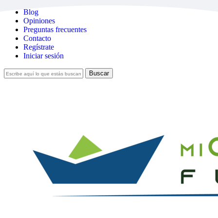
Skip
Blog
to
Opiniones
main
Preguntas frecuentes
content
Contacto
Regístrate
Iniciar sesión
Buscar
Cerrar