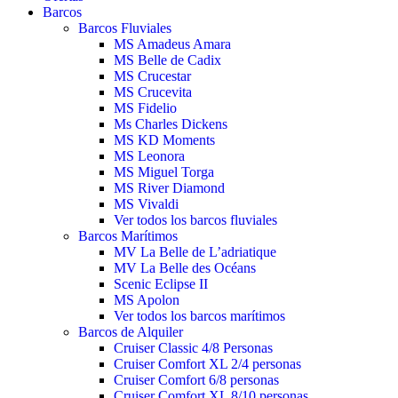
Barcos
Barcos Fluviales
MS Amadeus Amara
MS Belle de Cadix
MS Crucestar
MS Crucevita
MS Fidelio
Ms Charles Dickens
MS KD Moments
MS Leonora
MS Miguel Torga
MS River Diamond
MS Vivaldi
Ver todos los barcos fluviales
Barcos Marítimos
MV La Belle de L’adriatique
MV La Belle des Océans
Scenic Eclipse II
MS Apolon
Ver todos los barcos marítimos
Barcos de Alquiler
Cruiser Classic 4/8 Personas
Cruiser Comfort XL 2/4 personas
Cruiser Comfort 6/8 personas
Cruiser Comfort XL 8/10 personas