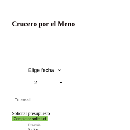
Crucero por el Meno
Desde 750€
p.p.
Fecha
Pasajeros
Email
Solicitar presupuesto
Completar solicitud
Duración
5 días