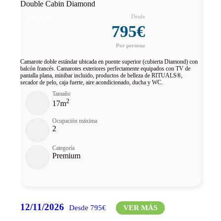
Double Cabin Diamond
Reservar
795€
Camarote doble estándar ubicada en puente superior (cubierta Diamond) con
balcón francés. Camarotes exteriores perfectamente equipados con TV de
pantalla plana, minibar incluido, productos de belleza de RITUALS®,
secador de pelo, caja fuerte, aire acondicionado, ducha y WC.
Tamaño
2
17m
Ocupación máxima
2
Categoría
Premium
12/11/2026
Desde 795€
VER MÁS