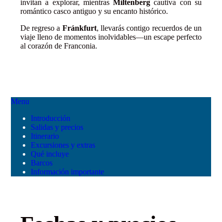
invitan a explorar, mientras
Miltenberg
cautiva con su
romántico casco antiguo y su encanto histórico.
De regreso a
Fránkfurt
, llevarás contigo recuerdos de un
viaje lleno de momentos inolvidables—un escape perfecto
al corazón de Franconia.
Menu
Introducción
Salidas y precios
Itinerario
Excursiones y extras
Qué incluye
Barcos
Información importante