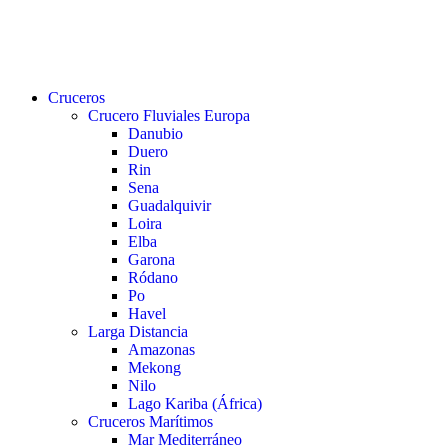
buscar
Menu
Cruceros
Crucero Fluviales Europa
Danubio
Duero
Rin
Sena
Guadalquivir
Loira
Elba
Garona
Ródano
Po
Havel
Larga Distancia
Amazonas
Mekong
Nilo
Lago Kariba (África)
Cruceros Marítimos
Mar Mediterráneo