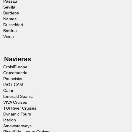
Passau
Sevilla
Burdeos
Nantes
Dusseldorf
Basilea
Viena
Navieras
CroisiEurope
Crucemundo
Panavision
IAG7 CAM
Catai
Emerald Spanic
VIVA Cruises
TUI River Cruises
Dynamic Tours
Icárion
Amawaterways
RiverSide Luxury Cruises