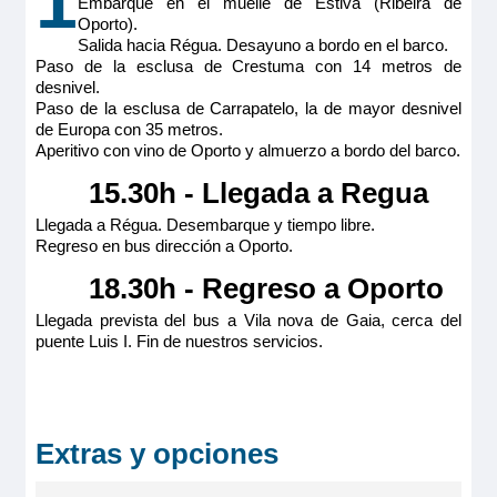
1
95€
85€
Embarque en el muelle de Estiva (Ribeira de
Oporto).
19/08/2026
95€
Salida hacia Régua. Desayuno a bordo en el barco.
Paso de la esclusa de Crestuma con 14 metros de
Reservar
Reservar
desnivel.
Paso de la esclusa de Carrapatelo, la de mayor desnivel
Reservar
de Europa con 35 metros.
08/09/2026
95€
Aperitivo con vino de Oporto y almuerzo a bordo del barco.
07/10/2026
85€
20/08/2026
95€
15.30h - Llegada a Regua
Llegada a Régua. Desembarque y tiempo libre.
Reservar
Reservar
Regreso en bus dirección a Oporto.
Reservar
18.30h - Regreso a Oporto
09/09/2026
95€
08/10/2026
85€
Llegada prevista del bus a Vila nova de Gaia, cerca del
21/08/2026
puente Luis I. Fin de nuestros servicios.
95€
Reservar
Reservar
Reservar
Extras y opciones
10/09/2026
95€
09/10/2026
85€