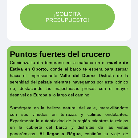
caso de crecidas o decrecidas del río o
consulten.
arroz y verduras
consulado.
24/09/2026
95€
cualquier otro imprevisto de fuerza mayor, el
23/10/2026
85€
¡SOLICITA
Postre: Dulce o de frutas
PRESUPUESTO!
comandante puede verse obligado a modificar
Bebidas: Vino blanco/tinto curado Doc
el programa por motivos de seguridad sin que
Reservar
Reservar
Douro, agua, zumo y café
esto pueda tomarse como motivo de
reclamación.
Puntos fuertes del crucero
25/09/2026
95€
Estos productos pueden cambiar ya que están
26/10/2026
85€
Comienza tu día temprano en la mañana en el
muelle de
sujetos a disponibilidad.
Estiva en Oporto,
donde el barco te espera para zarpar
hacia el impresionante
Valle del Duero
. Disfruta de la
Reservar
Reservar
serenidad del paisaje mientras navegamos por este icónico
río, destacando las majestuosas presas con el mayor
desnivel de Europa a lo largo del camino.
28/09/2026
95€
27/10/2026
85€
Sumérgete en la belleza natural del valle, maravillándote
con sus viñedos en terrazas y colinas ondulantes.
Reservar
Experimenta la autenticidad de la región mientras te relajas
Reservar
en la cubierta del barco y disfrutas de las vistas
panorámicas.
Al llegar a Régua
, continúa tu viaje de