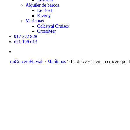
Alquiler de barcos
Le Boat
Riverly
Marítimas
Celestyal Cruises
CroisiMer
917 372 828
621 199 613
buscar
miCruceroFluvial
>
Marítimos
>
La dolce vita en un crucero por l
La dolce 