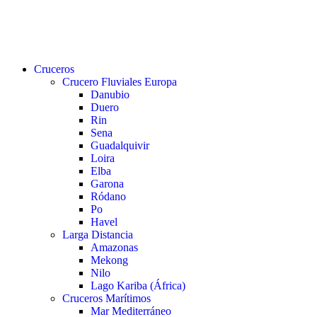
buscar
Menu
Cruceros
Crucero Fluviales Europa
Danubio
Duero
Rin
Sena
Guadalquivir
Loira
Elba
Garona
Ródano
Po
Havel
Larga Distancia
Amazonas
Mekong
Nilo
Lago Kariba (África)
Cruceros Marítimos
Mar Mediterráneo