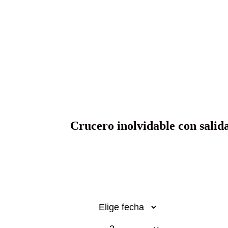
crucero p
italiana
Crucero inolvidable con salid
Desde 2.159€
p.p.
Fecha