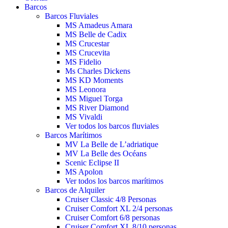
Barcos
Barcos Fluviales
MS Amadeus Amara
MS Belle de Cadix
MS Crucestar
MS Crucevita
MS Fidelio
Ms Charles Dickens
MS KD Moments
MS Leonora
MS Miguel Torga
MS River Diamond
MS Vivaldi
Ver todos los barcos fluviales
Barcos Marítimos
MV La Belle de L’adriatique
MV La Belle des Océans
Scenic Eclipse II
MS Apolon
Ver todos los barcos marítimos
Barcos de Alquiler
Cruiser Classic 4/8 Personas
Cruiser Comfort XL 2/4 personas
Cruiser Comfort 6/8 personas
Cruiser Comfort XL 8/10 personas