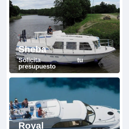
Sheba
Solicita tu
presupuesto
Royal