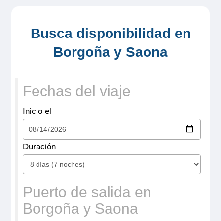
Busca disponibilidad en
Crucero por
Borgoña y Saona
Saona desde
Port-Sur-
Fechas del viaje
Saône
Inicio el
Duración
Puerto de salida en
Borgoña y Saona