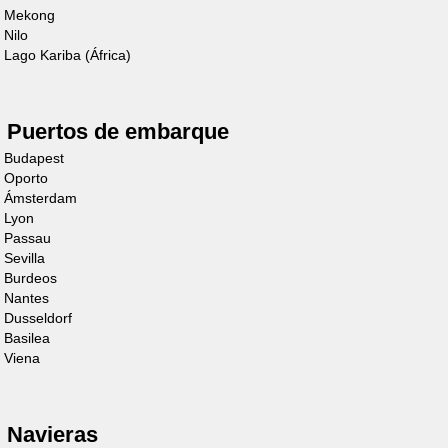
Mekong
Nilo
Lago Kariba (África)
Puertos de embarque
Budapest
Cruiser
Oporto
Premium+ 6/8
Ámsterdam
Lyon
Personas
Passau
Sevilla
Descubre el barco
Burdeos
Nantes
Dusseldorf
Basilea
Viena
Navieras