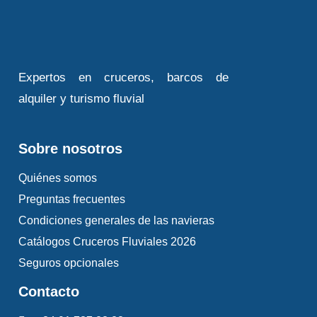
Cruiser
Premium 8/12
Personas
Expertos en cruceros, barcos de
alquiler y turismo fluvial
Descubre el barco
Sobre nosotros
Quiénes somos
Preguntas frecuentes
Condiciones generales de las navieras
Cruiser
Catálogos Cruceros Fluviales 2026
Premium 8/10
Seguros opcionales
Personas
Contacto