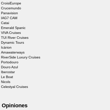
CroisiEurope
Cruiser
Crucemundo
Premium+ 4/6
Panavision
IAG7 CAM
Personas
Catai
Emerald Spanic
Descubre el barco
VIVA Cruises
TUI River Cruises
Dynamic Tours
Icárion
Amawaterways
RiverSide Luxury Cruises
Portodouro
Douro Azul
Iberostar
Le Boat
Cruiser
Nicols
Celestyal Cruises
Premium XL 4
Personas
Opiniones
Descubre el barco