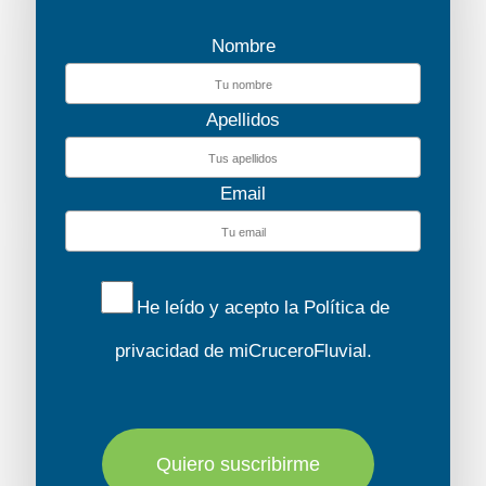
Nombre
Dancer 3
Solicita tu
presupuesto
Apellidos
Email
He leído y acepto la
Política de
privacidad
de miCruceroFluvial.
Cygnet WHS
Descubre el barco
Quiero suscribirme