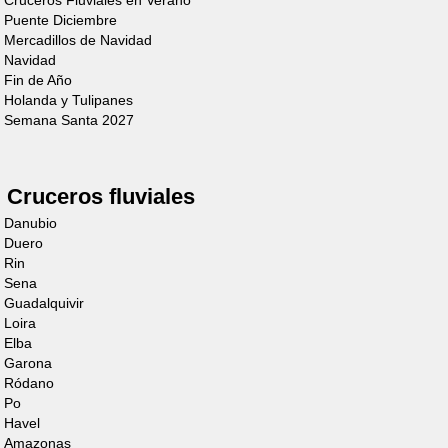
Cruceros Fluviales en Verano
Cruiser
Puente Diciembre
Premium+ XL
Mercadillos de Navidad
Navidad
6/8 Personas
Fin de Año
Holanda y Tulipanes
Descubre el barco
Semana Santa 2027
Cruceros fluviales
Danubio
Duero
Rin
Sena
Guadalquivir
Cruiser
Loira
Premium+
Elba
Garona
8/10 Personas
Ródano
Po
Descubre el barco
Havel
Amazonas