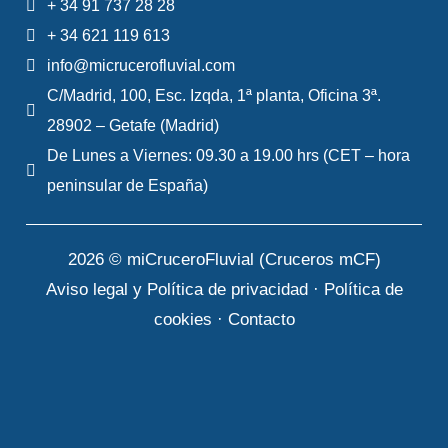
Descubre el barco
+ 34 91 737 28 28
+ 34 621 119 613
info@micrucerofluvial.com
C/Madrid, 100, Esc. Izqda, 1ª planta, Oficina 3ª.
28902 – Getafe (Madrid)
De Lunes a Viernes: 09.30 a 19.00 hrs (CET – hora
peninsular de España)
Cruiser
Premium 6/8
2026 © miCruceroFluvial (Cruceros mCF)
Personas
Aviso legal y Política de privacidad
·
Política de
Descubre el barco
cookies
·
Contacto