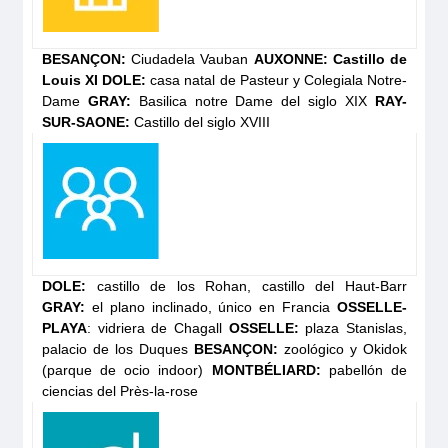
BESANÇON:
Ciudadela Vauban
AUXONNE: Castillo de
Louis XI
DOLE:
casa natal de Pasteur y Colegiala Notre-
Dame
GRAY:
Basilica notre Dame del siglo XIX
RAY-
SUR-SAONE:
Castillo del siglo XVIII
Grand
Classique
Solicita tu
presupuesto
DOLE:
castillo de los Rohan, castillo del Haut-Barr
GRAY:
el plano inclinado, único en Francia
OSSELLE-
PLAYA
: vidriera de Chagall
OSSELLE:
plaza Stanislas,
palacio de los Duques
BESANÇON:
zoológico y Okidok
(parque de ocio indoor)
MONTBÉLIARD:
pabellón de
ciencias del Près-la-rose