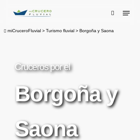
Skip
Menu
to
buscar
main
miCruceroFluvial
>
Turismo fluvial
>
Borgoña y Saona
content
Cruceros por el
Borgoña y
Saona