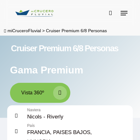
Skip
Menu
to
buscar
main
miCruceroFluvial
>
Cruiser Premium 6/8 Personas
content
Cruiser Premium 6/8 Personas
Gama Premium
Vista 360º
Naviera
Nicols - Riverly
País
FRANCIA, PAISES BAJOS,