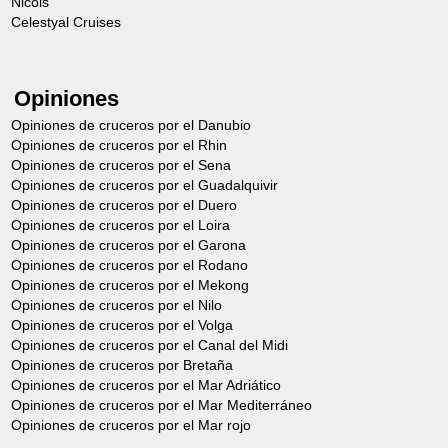
Nicols
10€
hacer la declaración ante las autoridades
Celestyal Cruises
15€
policiales competentes y proporcionarle al
18€
proveedor el original del atestado
Opiniones
22€
correspondiente. El cliente o cualquier persona
Opiniones de cruceros por el Danubio
utilizando con su acuerdo, una de las bicicletas
*Para más días, el importe se prorrateará por
Opiniones de cruceros por el Rhin
Opiniones de cruceros por el Sena
alquiladas, es el único responsable de los
día adicional según la tabla.
Opiniones de cruceros por el Guadalquivir
accidentes o daños causados o sufridos por el
Para obtener las coberturas necesarias es
Opiniones de cruceros por el Duero
Opiniones de cruceros por el Loira
uso de dichas bicicletas.
recomendable contratar los siguientes seguros:
Opiniones de cruceros por el Garona
Opiniones de cruceros por el Rodano
5 – ANULACIÓN
Por el cliente:
Cualquier
Opiniones de cruceros por el Mekong
SEGURO DE CANCELACION Y SEGURO
Opiniones de cruceros por el Nilo
anulación deberá ser notificada por escrito. Los
PAQUETE CRUCERO: RECOMPRA DE
Opiniones de cruceros por el Volga
gastos de anulación son los siguientes: Más de
Opiniones de cruceros por el Canal del Midi
FIANZA, INTERRUPCIÓN DE LA
Opiniones de cruceros por Bretaña
12 semanas antes de la salida : 15% del precio
ESTANCIA, ACCIDENTE INDIVIDUAL
Opiniones de cruceros por el Mar Adriático
del alquiler (con un mínimo de 160 € de gastos
Opiniones de cruceros por el Mar Mediterráneo
(
VER INFORMACIÓN
)
Opiniones de cruceros por el Mar rojo
de expediente), De 6 a 12 semanas antes de la