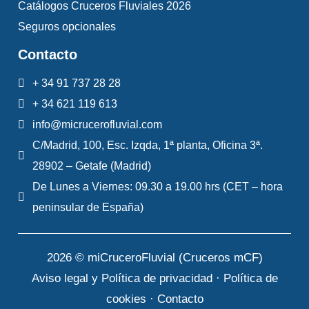
Catálogos Cruceros Fluviales 2026
cualquier otra suma, así como los posibles
Seguros opcionales
daños y perjuicios ocasionados.
Contacto
6 – MODIFICACIONES
Todo perjuicio
+ 34 91 737 28 28
resultante de un cambio (de fecha, de barco,
+ 34 621 119 613
de región) solicitado por el cliente y aceptado
info@micrucerofluvial.com
por la compañía, será asumido en su totalidad
C/Madrid, 100, Esc. Izqda, 1ª planta, Oficina 3ª.
por el cliente. Los costes se determinará en
28902 – Getafe (Madrid)
base a las condiciones de anulación (ver
De Lunes a Viernes: 09.30 a 19.00 hrs (CET – hora
párrafo 5).
peninsular de España)
7 – CRUCEROS DE IDA
2026 © miCruceroFluvial (Cruceros mCF)
La dirección de los cruceros de ida y, por
Aviso legal y Política de privacidad
·
Política de
lo tanto, la base de salida dentro de la
cookies
·
Contacto
misma región, pueden verse modificadas.