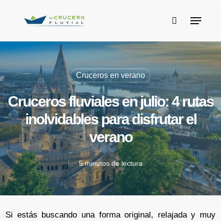
Skip
Menu
to
buscar
main
content
Cruceros en verano
Cruceros fluviales en julio: 4 rutas
inolvidables para disfrutar el
verano
5 minutos de lectura
Si estás buscando una forma original, relajada y muy