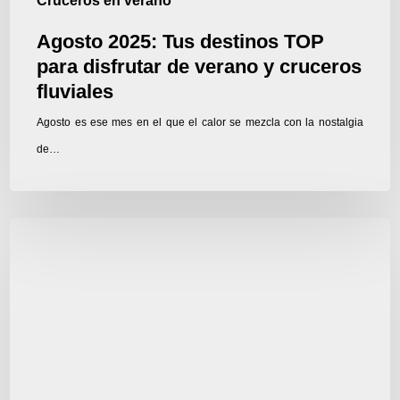
Cruceros en verano
fluviales
Agosto 2025: Tus destinos TOP
para disfrutar de verano y cruceros
fluviales
Agosto es ese mes en el que el calor se mezcla con la nostalgia
de…
Verano
con
CroisiEurope:
vuelos,
traslados,
crucero
y