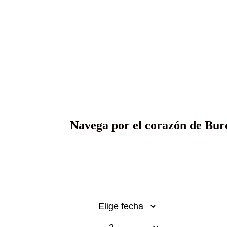
desde Bu
castellan
Navega por el corazón de Bur
Desde 896€
p.p.
Fecha