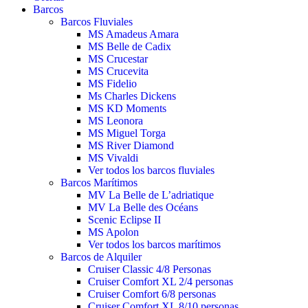
Barcos
Barcos Fluviales
MS Amadeus Amara
MS Belle de Cadix
MS Crucestar
MS Crucevita
MS Fidelio
Ms Charles Dickens
MS KD Moments
MS Leonora
MS Miguel Torga
MS River Diamond
MS Vivaldi
Ver todos los barcos fluviales
Barcos Marítimos
MV La Belle de L’adriatique
MV La Belle des Océans
Scenic Eclipse II
MS Apolon
Ver todos los barcos marítimos
Barcos de Alquiler
Cruiser Classic 4/8 Personas
Cruiser Comfort XL 2/4 personas
Cruiser Comfort 6/8 personas
Cruiser Comfort XL 8/10 personas