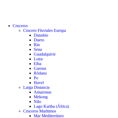
buscar
Menu
Cruceros
Crucero Fluviales Europa
Danubio
Duero
Rin
Sena
Guadalquivir
Loira
Elba
Garona
Ródano
Po
Havel
Larga Distancia
Amazonas
Mekong
Nilo
Lago Kariba (África)
Cruceros Marítimos
Mar Mediterráneo