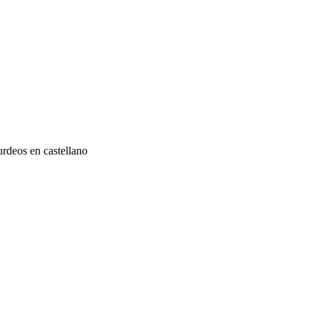
rdeos en castellano
a y el Dordoñ