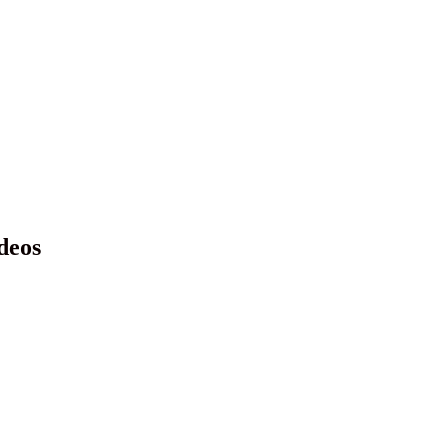
rdeos en
o
deos