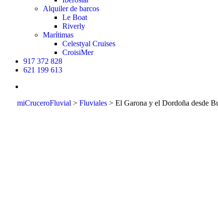
Alquiler de barcos
Le Boat
Riverly
Marítimas
Celestyal Cruises
CroisiMer
917 372 828
621 199 613
buscar
miCruceroFluvial
>
Fluviales
>
El Garona y el Dordoña desde Bu
El Garon