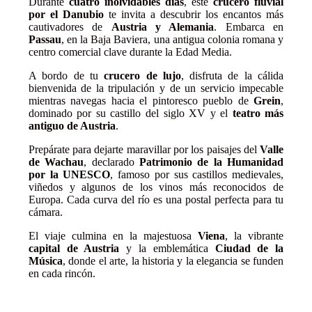
Durante
cuatro inolvidables días
, este
crucero fluvial
por el Danubio
te invita a descubrir los encantos más
cautivadores de
Austria y Alemania
. Embarca en
Passau
, en la Baja Baviera, una antigua colonia romana y
centro comercial clave durante la Edad Media.
A bordo de tu
crucero de lujo
, disfruta de la cálida
bienvenida de la tripulación y de un servicio impecable
mientras navegas hacia el pintoresco pueblo de
Grein
,
dominado por su castillo del siglo XV y el
teatro más
antiguo de Austria
.
Prepárate para dejarte maravillar por los paisajes del
Valle
de Wachau
, declarado
Patrimonio de la Humanidad
por la UNESCO
, famoso por sus castillos medievales,
viñedos y algunos de los vinos más reconocidos de
Europa. Cada curva del río es una postal perfecta para tu
cámara.
El viaje culmina en la majestuosa
Viena
, la vibrante
capital de Austria
y la emblemática
Ciudad de la
Música
, donde el arte, la historia y la elegancia se funden
en cada rincón.