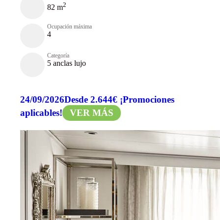
2
82 m
Ocupación máxima
4
Categoría
5 anclas lujo
24/09/2026
Desde 2.644€
¡Promociones
aplicables!
VER MÁS