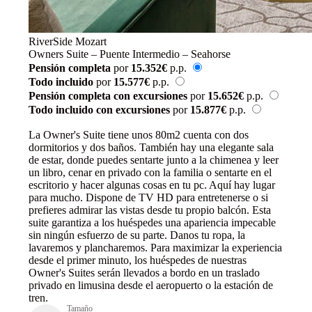
RiverSide Mozart
Owners Suite – Puente Intermedio – Seahorse
Pensión completa
por
15.352€
p.p.
Todo incluido
por
15.577€
p.p.
Pensión completa con excursiones
por
15.652€
p.p.
Todo incluido con excursiones
por
15.877€
p.p.
Reservar
La Owner's Suite tiene unos 80m2 cuenta con dos
dormitorios y dos baños. También hay una elegante sala
de estar, donde puedes sentarte junto a la chimenea y leer
un libro, cenar en privado con la familia o sentarte en el
escritorio y hacer algunas cosas en tu pc. Aquí hay lugar
para mucho. Dispone de TV HD para entretenerse o si
prefieres admirar las vistas desde tu propio balcón. Esta
suite garantiza a los huéspedes una apariencia impecable
sin ningún esfuerzo de su parte. Danos tu ropa, la
lavaremos y plancharemos. Para maximizar la experiencia
desde el primer minuto, los huéspedes de nuestras
Owner's Suites serán llevados a bordo en un traslado
privado en limusina desde el aeropuerto o la estación de
tren.
Tamaño