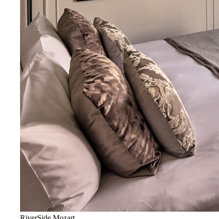
RiverSide Mozart