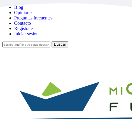
Skip
Blog
to
Opiniones
main
Preguntas frecuentes
content
Contacto
Regístrate
Iniciar sesión
Buscar
Cerrar