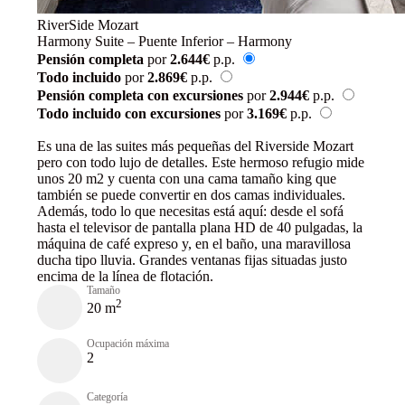
RiverSide Mozart
Harmony Suite – Puente Inferior – Harmony
Pensión completa
por
2.644€
p.p.
Todo incluido
por
2.869€
p.p.
Pensión completa con excursiones
por
2.944€
p.p.
Todo incluido con excursiones
por
3.169€
p.p.
Reservar
Es una de las suites más pequeñas del Riverside Mozart
pero con todo lujo de detalles. Este hermoso refugio mide
unos 20 m2 y cuenta con una cama tamaño king que
también se puede convertir en dos camas individuales.
Además, todo lo que necesitas está aquí: desde el sofá
hasta el televisor de pantalla plana HD de 40 pulgadas, la
máquina de café expreso y, en el baño, una maravillosa
ducha tipo lluvia. Grandes ventanas fijas situadas justo
encima de la línea de flotación.
Tamaño
2
20 m
Ocupación máxima
2
Categoría