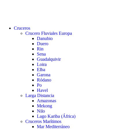
buscar
Menu
Cruceros
Crucero Fluviales Europa
Danubio
Duero
Rin
Sena
Guadalquivir
Loira
Elba
Garona
Ródano
Po
Havel
Larga Distancia
Amazonas
Mekong
Nilo
Lago Kariba (África)
Cruceros Marítimos
Mar Mediterráneo