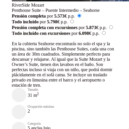
RiverSide Mozart
Penthouse Suite – Puente Intermedio – Seahorse
Pensión completa
por
5.573€
p.p.
Todo incluido
por
5.798€
p.p.
Pensión completa con excursiones
por
5.873€
p.p.
Todo incluido con excursiones
por
6.098€
p.p.
Reservar
En la cubierta Seahorse encontrarás no solo el spa y la
piscina, sino también las Penthouse Suites, cada una con
un área de 30m cuadrados. Simplemente perfecto para
descansar y relajarse. Al igual que la Suite Mozart y la
Owner’s Suite, tienen dos lavabos en el baño. Son
perfectas incluso si viaja con un niño, que podrá dormir
plácidamente en el sofá cama. Se incluye un traslado
privado en limusina entre el barco y el aeropuerto o
estación de tren.
Tamaño
2
31 m
Ocupación máxima
2
Categoría
5 anclas lujo