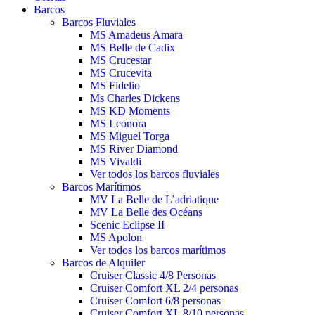
Barcos
Barcos Fluviales
MS Amadeus Amara
MS Belle de Cadix
MS Crucestar
MS Crucevita
MS Fidelio
Ms Charles Dickens
MS KD Moments
MS Leonora
MS Miguel Torga
MS River Diamond
MS Vivaldi
Ver todos los barcos fluviales
Barcos Marítimos
MV La Belle de L’adriatique
MV La Belle des Océans
Scenic Eclipse II
MS Apolon
Ver todos los barcos marítimos
Barcos de Alquiler
Cruiser Classic 4/8 Personas
Cruiser Comfort XL 2/4 personas
Cruiser Comfort 6/8 personas
Cruiser Comfort XL 8/10 personas