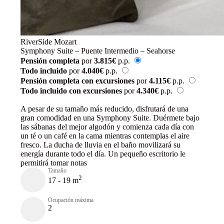
RiverSide Mozart
Symphony Suite – Puente Intermedio – Seahorse
Pensión completa
por
3.815€
p.p.
Todo incluido
por
4.040€
p.p.
Pensión completa con excursiones
por
4.115€
p.p.
Todo incluido con excursiones
por
4.340€
p.p.
Reservar
A pesar de su tamaño más reducido, disfrutará de una
gran comodidad en una Symphony Suite. Duérmete bajo
las sábanas del mejor algodón y comienza cada día con
un té o un café en la cama mientras contemplas el aire
fresco. La ducha de lluvia en el baño movilizará su
energía durante todo el día. Un pequeño escritorio le
permitirá tomar notas
Tamaño
2
17 - 19 m
Ocupación máxima
2