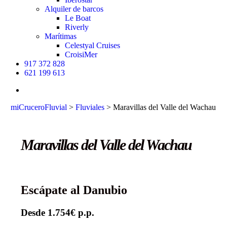
Alquiler de barcos
Le Boat
Riverly
Marítimas
Celestyal Cruises
CroisiMer
917 372 828
621 199 613
buscar
miCruceroFluvial
>
Fluviales
>
Maravillas del Valle del Wachau
Maravillas del Valle del Wachau
Escápate al Danubio
Desde 1.754€
p.p.