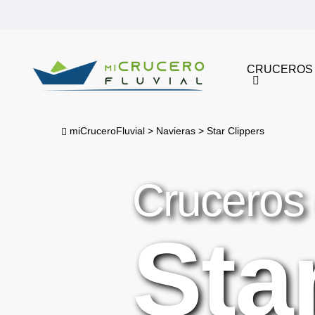
Skip
to
main
CRUCEROS
content
miCruceroFluvial
>
Navieras
>
Star Clippers
Cruceros
Sta