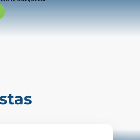
a
stas