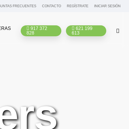
UNTAS FRECUENTES
CONTACTO
REGÍSTRATE
INICIAR SESIÓN
ERAS
917 372
621 199
bus
828
613
ers