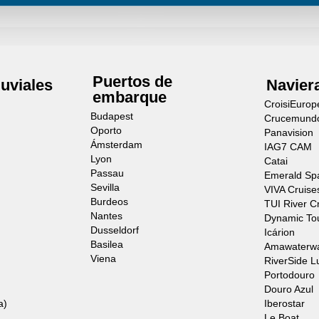
Puertos de
luviales
Navier
embarque
CroisiEurop
Budapest
Crucemund
Oporto
Panavision
Ámsterdam
IAG7 CAM
Lyon
Catai
Passau
Emerald Sp
Sevilla
VIVA Cruise
Burdeos
TUI River C
Nantes
Dynamic To
Dusseldorf
Icárion
Basilea
Amawaterw
Viena
RiverSide L
Portodouro
Douro Azul
a)
Iberostar
Le Boat