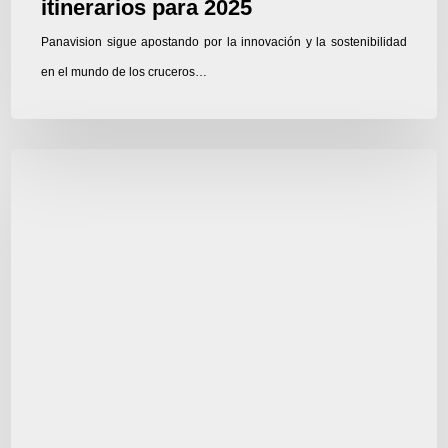
itinerarios para 2025
Panavision sigue apostando por la innovación y la sostenibilidad
en el mundo de los cruceros…
Ríos
más
espectaculares
para
Turismo
Fluvial