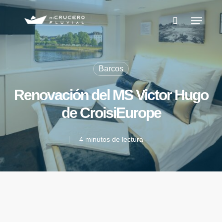
Skip
Menu
to
buscar
main
content
Barcos
Renovación del MS Victor Hugo
de CroisiEurope
4 minutos de lectura