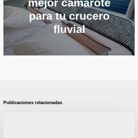
mejor camarote
para tu crucero
fluvial
Publicaciones relacionadas
Emerald
Astra:
el