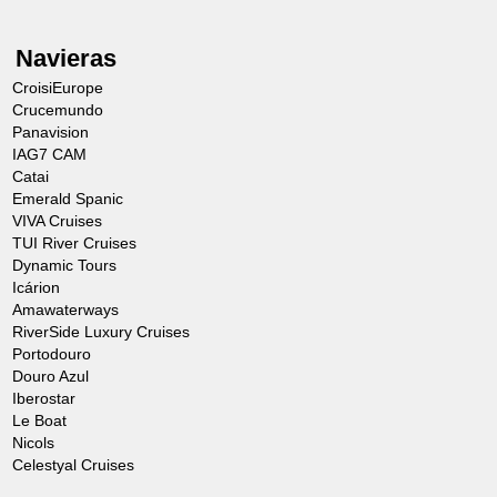
Navieras
CroisiEurope
Crucemundo
Panavision
IAG7 CAM
Catai
Emerald Spanic
VIVA Cruises
TUI River Cruises
Dynamic Tours
Icárion
Amawaterways
RiverSide Luxury Cruises
Portodouro
Douro Azul
Iberostar
Le Boat
Nicols
Celestyal Cruises