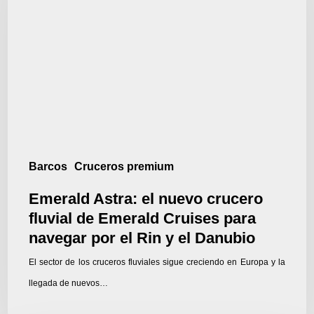
nuevo
crucero
fluvial
de
Emerald
Cruises
para
navegar
Barcos
Cruceros premium
por
Emerald Astra: el nuevo crucero
el
fluvial de Emerald Cruises para
Rin
navegar por el Rin y el Danubio
y
El sector de los cruceros fluviales sigue creciendo en Europa y la
el
llegada de nuevos…
Danubio