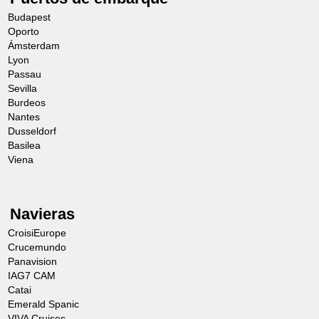
Budapest
Oporto
Ámsterdam
Lyon
Passau
Sevilla
Burdeos
Nantes
Dusseldorf
Basilea
Viena
Navieras
CroisiEurope
Crucemundo
Panavision
IAG7 CAM
Catai
Emerald Spanic
VIVA Cruises