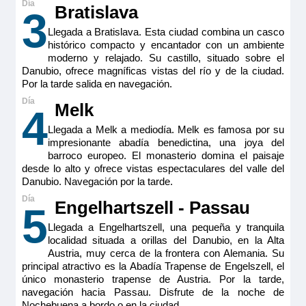
Bratislava
3
RiverSide Mozart
Llegada a Bratislava. Esta ciudad combina un casco
Riverside Suite – Puente Intermedio –
histórico compacto y encantador con un ambiente
moderno y relajado. Su castillo, situado sobre el
Seahorse
Danubio, ofrece magníficas vistas del río y de la ciudad.
Por la tarde salida en navegación.
Pensión completa
por
15.808€
14.227€
p.p.
Melk
4
Llegada a Melk a mediodía. Melk es famosa por su
Todo incluido
por
16.783€
15.202€
p.p.
impresionante abadía benedictina, una joya del
Pensión completa con excursiones
por
17.108€
15.527€
p.p.
barroco europeo. El monasterio domina el paisaje
desde lo alto y ofrece vistas espectaculares del valle del
Danubio. Navegación por la tarde.
Engelhartszell - Passau
5
Todo incluido con excursiones
por
18.083€
16.502€
p.p.
Llegada a Engelhartszell, una pequeña y tranquila
Reservar
localidad situada a orillas del Danubio, en la Alta
Austria, muy cerca de la frontera con Alemania. Su
principal atractivo es la Abadía Trapense de Engelszell, el
En estas suite se puede ver por desde la mañana el paisaje
desde la cama king-size separable a través del ventanal de
único monasterio trapense de Austria. Por la tarde,
suelo a techo. Disfruta del estilo y la comodidad en esta
navegación hacia Passau. Disfrute de la noche de
cabina.Ofrece acomodación para dos personas, baño privado
Nochebuena a bordo o en la ciudad.