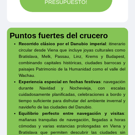
en cada caso.
PRESUPUESTO!
cambios y ser sustituido por uno idéntico.
aeropuerto para una distancia máxima de 50
Babysitter 25€ / hora bajo petición
Nota 2:
El itinerario mostrado podrá variar
km.
Hay 2 cunas a bordo según disponibilidad y
según la fecha de salida. Puede consultarnos
Existe la opcion de transfer privado en limusina
indicándolas en la reserva en caso de
al tramitar su presupuesto o reserva. Las
Puntos fuertes del crucero
desde y hacia el aeropuerto o la estación de
necesidad.
escalas y los horarios están sujetos a posibles
Recorrido clásico por el Danubio imperial
: itinerario
tren de la ciudad para los huéspedes de
cambios por razones operativas o de fuerza
circular desde Viena que incluye joyas culturales como
Owner’s Suite y Riverside Suite.
Bratislava, Melk, Passau, Linz, Krems y Budapest,
mayor.
combinando capitales históricas, ciudades barrocas y
paisajes Patrimonio de la Humanidad como el valle del
Wachau.
Experiencia especial en fechas festivas
: navegación
durante Navidad y Nochevieja, con escalas
cuidadosamente planificadas, celebraciones a bordo y
tiempo suficiente para disfrutar del ambiente invernal y
navideño de las ciudades del Danubio.
Equilibrio perfecto entre navegación y visitas
:
mañanas tranquilas de navegación, llegadas a horas
cómodas y varias estancias prolongadas en Viena y
Bratislava que permiten descubrir las ciudades sin