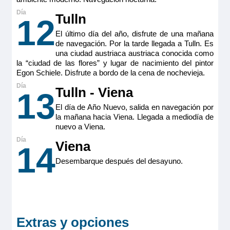
en el sofá cama. Se incluye un traslado privado en limusina
entre el barco y el aeropuerto o estación de tren.
Tulln
12
Tamaño
El último día del año, disfrute de una mañana
31 m
2
de navegación. Por la tarde llegada a Tulln. Es
Ocupación máxima
una ciudad austriaca austriaca conocida como
2
la “ciudad de las flores” y lugar de nacimiento del pintor
Egon Schiele. Disfrute a bordo de la cena de nochevieja.
Categoría
5 anclas lujo
Tulln - Viena
13
El día de Año Nuevo, salida en navegación por
la mañana hacia Viena. Llegada a mediodía de
nuevo a Viena.
Viena
14
Desembarque después del desayuno.
Extras y opciones