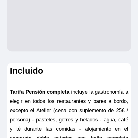
por persona
Reembolso vacaciones no
disfrutadas:
1.500€
Consulta aquí el resumen de las
coberturas
Incluido
NOTAS:
Este seguro opcional sólo es
válido para clientes residentes en España
Tarifa Pensión completa
incluye la gastronomía a
y deberá ser contratado y pagado en el
elegir en todos los restaurantes y bares a bordo,
momento de la confirmación del viaje. Las
excepto el Atelier (cena con suplemento de 25€ /
coberturas del seguro son válidas
persona) - pasteles, gofres y helados - agua, café
solamente para los servicios contratados
y té durante las comidas - alojamiento en el
en la propia agencia donde se emitió el