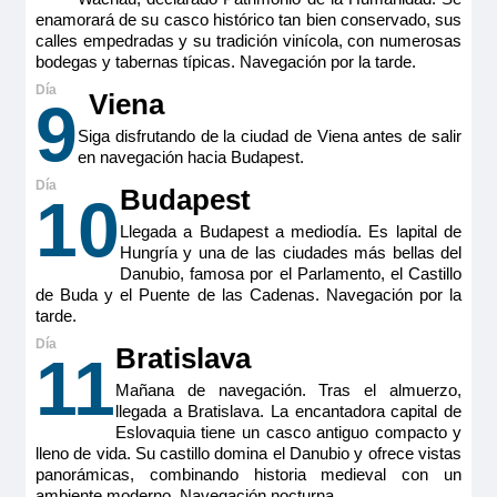
enamorará de su casco histórico tan bien conservado, sus
Penthouse Suite – Puente Intermedio –
calles empedradas y su tradición vinícola, con numerosas
bodegas y tabernas típicas. Navegación por la tarde.
Seahorse
Viena
9
Pensión completa
por
20.886€
18.797€
p.p.
Siga disfrutando de la ciudad de Viena antes de salir
en navegación hacia Budapest.
Todo incluido
por
21.861€
19.772€
p.p.
Budapest
10
Pensión completa con excursiones
por
22.186€
20.097€
p.p.
Llegada a Budapest a mediodía. Es lapital de
Hungría y una de las ciudades más bellas del
Danubio, famosa por el Parlamento, el Castillo
de Buda y el Puente de las Cadenas. Navegación por la
Todo incluido con excursiones
por
23.161€
21.072€
p.p.
tarde.
Reservar
Bratislava
11
Mañana de navegación. Tras el almuerzo,
En la cubierta Seahorse encontrarás no solo el spa y la
llegada a Bratislava. La encantadora capital de
piscina, sino también las Penthouse Suites, cada una con un
Eslovaquia tiene un casco antiguo compacto y
área de 30m cuadrados. Simplemente perfecto para
descansar y relajarse. Al igual que la Suite Mozart y la
lleno de vida. Su castillo domina el Danubio y ofrece vistas
Owner’s Suite, tienen dos lavabos en el baño. Son perfectas
panorámicas, combinando historia medieval con un
incluso si viaja con un niño, que podrá dormir plácidamente
ambiente moderno. Navegación nocturna.