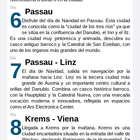
con ducha, armarios, escritorio, minibar, sofa con mesa,
ssecador, TV HD, cafetera espresso y electricidad 220V.
Passau
6
Tamaño
Disfrute del día de Navidad en Passau. Esta ciudad
20 m
2
es conocida como la “ciudad de los tres ríos” ya que
Ocupación máxima
se sitúa en la confluencia del Danubio, el Inn y el Ilz.
2
Es una ciudad muy pintoresca y animada, descubra su
casco antiguo barroco y la Catedral de San Esteban, con
Categoría
uno de los órganos más grandes del mundo.
5 anclas lujo
Passau - Linz
7
El día de Navidad, salida en navegación por la
mañana hacia Linz. Linz es la tercera ciudad más
grande de Austria y un importante centro cultural a
orillas del Danubio. Combina un casco histórico barroco,
con la Hauptplatz y la Catedral Nueva, con una marcada
vocación moderna e innovadora, reflejada en espacios
como el Ars Electronica Center.
Krems - Viena
8
Llegada a Krems por la mañana. Krems es una
ciudad encantadora situada en la entrada del valle de
Wachau, declarado Patrimonio de la Humanidad. Se
RiverSide Mozart