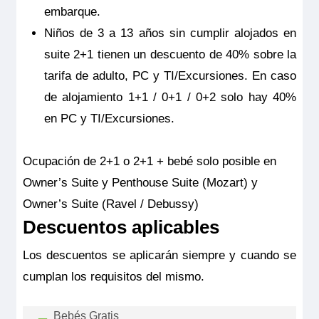
embarque.
Niños de 3 a 13 años sin cumplir alojados en
RiverSide Mozart
suite 2+1 tienen un descuento de 40% sobre la
Harmony Suite – Puente Inferior – Harmony
tarifa de adulto, PC y TI/Excursiones. En caso
Pensión completa
por
10.004€
9.004€
p.p.
de alojamiento 1+1 / 0+1 / 0+2 solo hay 40%
en PC y TI/Excursiones.
Todo incluido
por
10.979€
9.979€
p.p.
Pensión completa con excursiones
por
11.304€
10.304€
p.p.
Ocupación de 2+1 o 2+1 + bebé solo posible en
Owner’s Suite y Penthouse Suite (Mozart) y
Owner’s Suite (Ravel / Debussy)
Todo incluido con excursiones
por
12.279€
11.279€
p.p.
Descuentos aplicables
Reservar
Los descuentos se aplicarán siempre y cuando se
Es una de las suites más pequeñas del Riverside Mozart
cumplan los requisitos del mismo.
pero con todo lujo de detalles. Este hermoso refugio mide
unos 20 m2 y cuenta con una cama tamaño king que
también se puede convertir en dos camas individuales.
Además, todo lo que necesitas está aquí: desde el sofá
Bebés Gratis