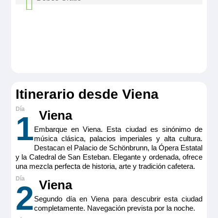
hasta el televisor de pantalla plana HD de 40 pulgadas, la
máquina de café expreso y, en el baño, una maravillosa
Bebes hasta 3 años sin cumplir viajan gratis
ducha tipo lluvia. Grandes ventanas fijas situadas justo
encima de la línea de flotación.
compartiendo camarote con los padres. No se
Tamaño
permite embarcar a niños que no hayan
20 m
2
cumplido tres meses en el momento del
Ocupación máxima
2
embarque. Consultar coste de paquetes
Categoría
aéreos, tasas aéreas, excursiones y otros
Itinerario desde Viena
5 anclas lujo
extras.
Viena
1
Embarque en Viena. Esta ciudad es sinónimo de
música clásica, palacios imperiales y alta cultura.
Destacan el Palacio de Schönbrunn, la Ópera Estatal
y la Catedral de San Esteban. Elegante y ordenada, ofrece
una mezcla perfecta de historia, arte y tradición cafetera.
Viena
2
Segundo día en Viena para descubrir esta ciudad
completamente. Navegación prevista por la noche.