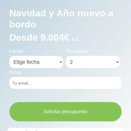
Navidad y Año nuevo a
bordo
Desde 9.004€
p.p.
Fecha
Pasajeros
Email
Solicitar presupuesto