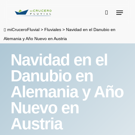
Skip
Menu
to
buscar
main
miCruceroFluvial
>
Fluviales
>
Navidad en el Danubio en
content
Alemania y Año Nuevo en Austria
Navidad en el
Danubio en
Alemania y Año
Nuevo en
Austria