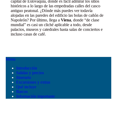
capital de Eslovaquia, donde es fácil admirar los sitios
históricos a lo largo de las empedradas calles del casco
antiguo peatonal. ¿Dónde más puedes ver todavía
alojadas en las paredes del edificio las bolas de cañón de
Napoleón? Por último, llega a
Viena
, donde “de clase
mundial” es casi un cliché aplicable a todo, desde
palacios, museos y catedrales hasta salas de conciertos e
incluso casas de café.
Menu
Introducción
Salidas y precios
Itinerario
Excursiones y extras
Qué incluye
Barcos
Información importante