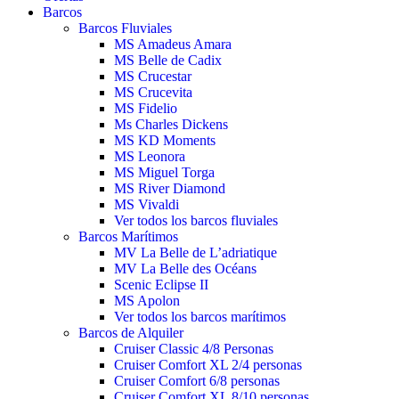
Barcos
Barcos Fluviales
MS Amadeus Amara
MS Belle de Cadix
MS Crucestar
MS Crucevita
MS Fidelio
Ms Charles Dickens
MS KD Moments
MS Leonora
MS Miguel Torga
MS River Diamond
MS Vivaldi
Ver todos los barcos fluviales
Barcos Marítimos
MV La Belle de L’adriatique
MV La Belle des Océans
Scenic Eclipse II
MS Apolon
Ver todos los barcos marítimos
Barcos de Alquiler
Cruiser Classic 4/8 Personas
Cruiser Comfort XL 2/4 personas
Cruiser Comfort 6/8 personas
Cruiser Comfort XL 8/10 personas