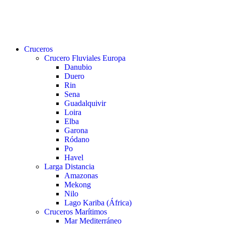
buscar
Menu
Cruceros
Crucero Fluviales Europa
Danubio
Duero
Rin
Sena
Guadalquivir
Loira
Elba
Garona
Ródano
Po
Havel
Larga Distancia
Amazonas
Mekong
Nilo
Lago Kariba (África)
Cruceros Marítimos
Mar Mediterráneo