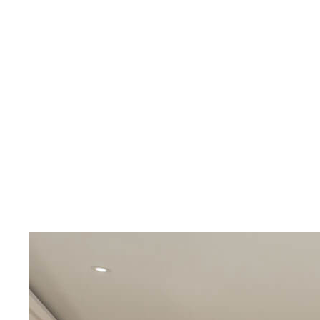
Ver más
Opiniones sobre este Fluvial
Aún no tenemos opiniones registradas.
¿Quieres ser el primero en opinar?
Puedes hacerlo yendo a google y poniendo tu reseña o
mandándonos un contacto desde
nuestro formulario de contacto
.
Ver todas las opiniones