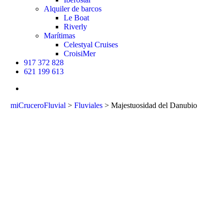
Alquiler de barcos
Le Boat
Riverly
Marítimas
Celestyal Cruises
CroisiMer
917 372 828
621 199 613
buscar
miCruceroFluvial
>
Fluviales
>
Majestuosidad del Danubio
Majestuosidad
del Danubio