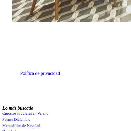
Email
He leído y acepto la
Política de privacidad
de miCruceroFluvial.
Quiero suscribirme
Recibirás emails con novedades y ofertas
relacionadas con tus intereses en la dirección de
email que nos proporciones. No utilizaremos tu
email para ningún otro fin. Consulta nuestra
Política de privacidad
.
Lo más buscado
Cruceros Fluviales en Verano
Puente Diciembre
Mercadillos de Navidad