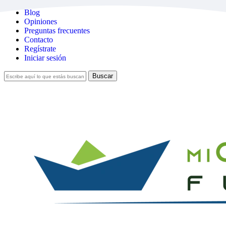
Skip
Blog
to
Opiniones
main
Preguntas frecuentes
content
Contacto
Regístrate
Iniciar sesión
Buscar
Cerrar