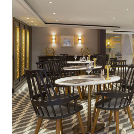
Suscríbete a nuestra
newsletter para
recibir novedades y
ofertas
Nombre
Apellidos