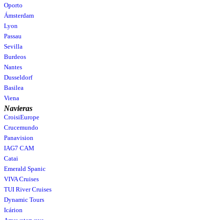
Oporto
Ámsterdam
Lyon
Passau
Sevilla
Burdeos
Nantes
Dusseldorf
Basilea
Viena
Navieras
CroisiEurope
Crucemundo
Panavision
IAG7 CAM
Catai
Emerald Spanic
VIVA Cruises
TUI River Cruises
Dynamic Tours
Icárion