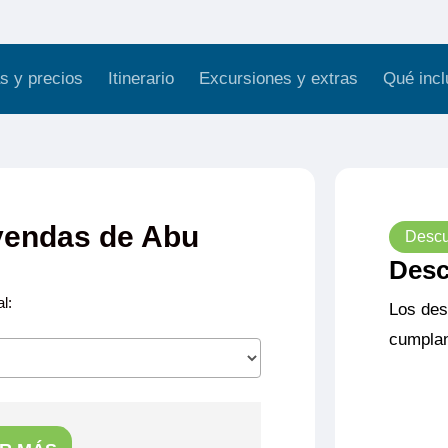
s y precios
Itinerario
Excursiones y extras
Qué incl
eyendas de Abu
Descu
Desc
l:
Los des
cumplan