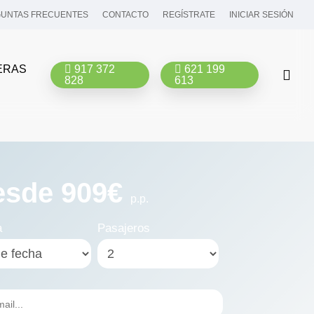
UNTAS FRECUENTES
CONTACTO
REGÍSTRATE
INICIAR SESIÓN
ERAS
917 372
621 199
bus
828
613
esde 909€
p.p.
a
Pasajeros