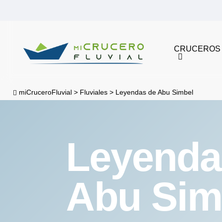
Skip
to
main
CRUCEROS
content
miCruceroFluvial
>
Fluviales
>
Leyendas de Abu Simbel
Leyenda
Abu Sim