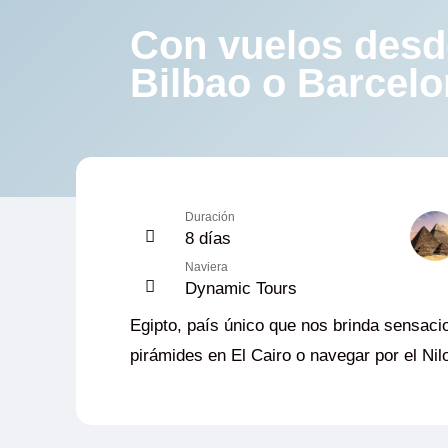
Con vuelos desd
Bilbao o Barcel
Duración
8 días
Naviera
Dynamic Tours
Egipto, país único que nos brinda sensaci
pirámides en El Cairo o navegar por el Nil