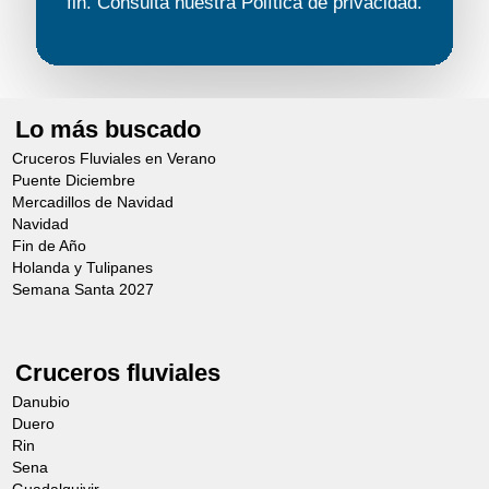
fin. Consulta nuestra
Política de privacidad
.
Se recomienda calzado cómodo.
El orden de las visitas está sujeto a
modificaciones.
Lo más buscado
Los horarios son orientativos.
Cruceros Fluviales en Verano
Puente Diciembre
Mercadillos de Navidad
Navidad
Fin de Año
Holanda y Tulipanes
Semana Santa 2027
ESCURSION PANORAMICA DE LA ISLA
Cruceros fluviales
DE USEDOM
Día 3 (Después del
Danubio
mediodía)
Duero
Rin
Desde 68,00€
Sena