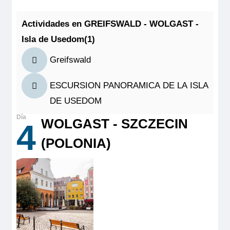
2
1.674€
Ocupación máxima
reducida, baño adaptado (lavabo, ducha y aseo privados,
PUENTE SUPERIOR CAMA DOBLE -
1.938€
2
toallas incluidas), secador, televisión, caja fuerte y radio.
Categoría
Situado en el puente superior, sus dos ventanas ofrecen una
ADAPTADA CAT B
Actividades en GREIFSWALD - WOLGAST -
4 anclas
Categoría
vista panorámica del paisaje.
4 anclas
Isla de Usedom(1)
Quedan 3 camarotes
Tamaño
1.599€
MS Mona Lisa
19.00m
2
Reservar
1.849€
Greifswald
PUENTE PRINCIPAL 2 CAMAS CAT A
Ocupación máxima
2
Camarote cómodo con dos camas individuales separados,
ESCURSION PANORAMICA DE LA ISLA
Último camarote
baño (lavabo, ducha y aseo privados, toallas incluidas),
Categoría
1.495€
secador, televisión, caja fuerte y radio. Situado en el puente
DE USEDOM
Reservar
1.759€
4 anclas
superior con ventanas altas correderas, ofrece una vista
panorámica del paisaje.
WOLGAST - SZCZECIN
4
Tamaño
Grande camarote cómodo con cama grande con ventanas
Reservar
altas correderas, acondicionada para personas con movilidad
9.00m
2
(POLONIA)
reducida, baño adaptado (lavabo, ducha y aseo privados,
Ocupación máxima
toallas incluidas), secador, televisión, caja fuerte y radio.
Camarote cómodo con dos camas individuales separados,
Situado en el puente superior, sus dos ventanas ofrecen una
2
baño (lavabo, ducha y aseo privados, toallas incluidas),
vista panorámica del paisaje.
secador, televisión, caja fuerte y radio. Situado en el puente
MS Mona Lisa
Categoría
Tamaño
principal con grandes ventanas, ofrece una vista panorámica
4 anclas
del paisaje.
PUENTE PRINCIPAL 1 CAMA DOBLE CAT A
19.00m
2
Tamaño
MS Victor Hugo
Ocupación máxima
9.00m
2
2
1.495€
PUENTE SUPERIOR 2 CAMAS SEPARABLES
1.759€
Ocupación máxima
Categoría