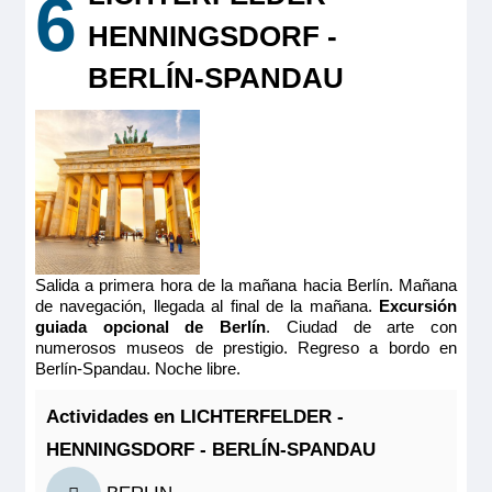
6
9.00m
2
Último camarote
HENNINGSDORF -
Ocupación máxima
Reservar
2
BERLÍN-SPANDAU
Categoría
Grande camarote cómodo con cama grande con ventanas
4 anclas
altas correderas, acondicionada para personas con movilidad
reducida, baño adaptado (lavabo, ducha y aseo privados,
toallas incluidas), secador, televisión, caja fuerte y radio.
Situado en el puente superior, sus dos ventanas ofrecen una
MS Mona Lisa
vista panorámica del paisaje.
PUENTE SUPERIOR 2 CAMAS CAT A
Tamaño
19.00m
2
1.674€
Ocupación máxima
Salida a primera hora de la mañana hacia Berlín. Mañana
1.938€
2
de navegación, llegada al final de la mañana.
Excursión
guiada opcional de Berlín
. Ciudad de arte con
Categoría
numerosos museos de prestigio. Regreso a bordo en
4 anclas
Reservar
Berlín-Spandau. Noche libre.
Actividades en LICHTERFELDER -
Camarote cómodo con dos camas individuales separados,
baño (lavabo, ducha y aseo privados, toallas incluidas),
MS Mona Lisa
HENNINGSDORF - BERLÍN-SPANDAU
secador, televisión, caja fuerte y radio. Situado en el puente
superior con ventanas altas correderas, ofrece una vista
PUENTE SUPERIOR 2 CAMAS CAT B
panorámica del paisaje.