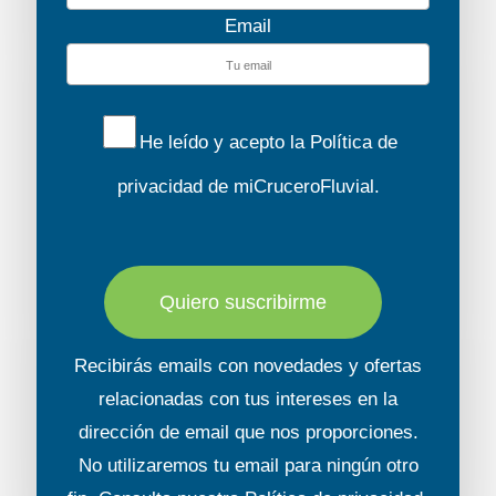
Email
murallas que rodean el centro, las
grandes iglesias de la ciudad, "el Pequeño
Jacobo”, "la Gorda María” y la catedral "el
Gran Nicolás”, así como el Ayuntamiento.
He leído y acepto la
Política de
El lugar más romántico de la ciudad es el
privacidad
de miCruceroFluvial.
patio interior del hospicio del Santo
Espíritu, que hoy es un centro
sociocultural. La ciudad fue inmortalizada
por uno de los artistas más conocidos del
Quiero suscribirme
periodo romántico aleman, nacido en
Greifswald, Caspar David Friedrich. Para
Recibirás emails con novedades y ofertas
finalizar la visita se podrá disfrutar de
relacionadas con tus intereses en la
tiempo libre antes de regresar al barco.
dirección de email que nos proporciones.
No utilizaremos tu email para ningún otro
OBSERVACIONES