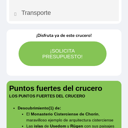
modificaciones.
cumplidos
el programa por motivos de seguridad sin que
Transporte
Documento nacional de identidad o
Los horarios son orientativos.
El barco no dispone de cunas, el cliente deberá
esto pueda tomarse como motivo de
pasaporte en vigor obligatorio.
Los
llevar la suya.
reclamación. Los horarios de navegación son
Posibilidad de traslados privados a la
residentes fuera de la UE han de consultar con
orientativos y pueden sufrir variaciones sin que
¡Disfruta ya de este crucero!
demanda. Rogamos consulten
su embajada o consulado.
esto pueda tomarse como motivo de
reclamación. Sujeto a las condiciones
¡SOLICITA
PRESUPUESTO!
generales y particulares así como anexos del
folleto general CroisiEurope del año en curso.
Visita guiada de Stralsund
Día 2
(Después del mediodía)
(1) Excursiones opcionales.
Desde 73,00€
Puntos fuertes del crucero
LOS PUNTOS FUERTES DEL CRUCERO
Fechas de salida del itinerario en sentido
Esta visita a pie permitirá revivir la
inverso, rogamos soliciten el programa
Descubrimiento(1) de:
historia de esta ciudad rodeada de agua,
El
Monasterio Cisterciense de Chorin
,
detallado porque el itinerario y las excursiones
en el corazón histórico pintoresco donde
maravilloso ejemplo de arquitectura cisterciense
son diferentes (ref. BSU)
predomina el famoso gótico de ladrillo. Se
Las
islas
de
Usedom
y
Rügen
con sus paisajes