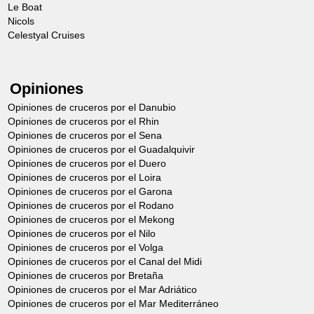
Le Boat
Visita guiada de Szczecin
Día 4
Nicols
Celestyal Cruises
(Después del mediodía)
Desde 49,00€
Opiniones
Salida en autobús con los guías para la
Opiniones de cruceros por el Danubio
visita de la capital de los duques de
Opiniones de cruceros por el Rhin
Opiniones de cruceros por el Sena
Pomerania. Antiguo puerto floreciente, la
Opiniones de cruceros por el Guadalquivir
ciudad, muy dañada durante la Segunda
Opiniones de cruceros por el Duero
Opiniones de cruceros por el Loira
Guerra Mundial, conserva sin embargo un
Opiniones de cruceros por el Garona
patrimonio arquitectónico que refleja el
Opiniones de cruceros por el Rodano
Opiniones de cruceros por el Mekong
esplendor de épocas pasadas. Parada en
Opiniones de cruceros por el Nilo
el castillo de los Duques de Pomerania
Opiniones de cruceros por el Volga
Opiniones de cruceros por el Canal del Midi
que data del siglo XIV; los duques de
Opiniones de cruceros por Bretaña
Pomerania gobernaron durante más de
Opiniones de cruceros por el Mar Adriático
Opiniones de cruceros por el Mar Mediterráneo
500 años y, en 1637, tras la muerte del