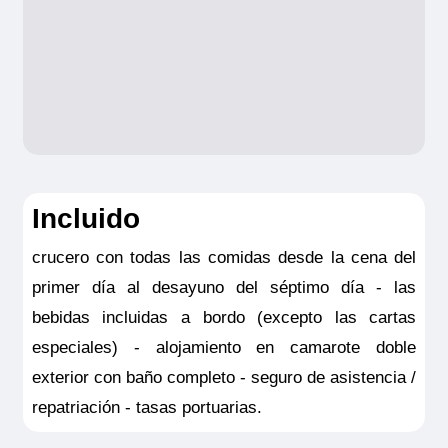
panorámica del paisaje.
más famoso de Alemania hasta la
-
Gestión de equipaje.
Robo y daños
Tamaño
Segunda Guerra Mundial. En 1936, se
materiales al equipaje: Hasta 1.000 € por
9.00m
2
construyó el puente que conecta Rügen y
Ocupación máxima
persona
2
el continente. Lugar de vacaciones ideal
Consulta aquí el resumen de las
Categoría
de la antigua RDA, Rügen ha
coberturas de la Póliza opción hasta
4 anclas
experimentado una fuerte inversión en
3.500
infraestructura depués de la reunificación
Incluido
alemana. Se hará una parada en
Putbus
,
NOTAS:
Este seguro opcional sólo es
crucero con todas las comidas desde la cena del
la primera estación balnearia fundada en
válido para clientes residentes en España
primer día al desayuno del séptimo día - las
1816, después en
Bergen
, principal
y deberá ser contratado y pagado en el
bebidas incluidas a bordo (excepto las cartas
ciudad de la isla con 20.000 habitantes
momento de la confirmación del viaje. Las
especiales) - alojamiento en camarote doble
para llegar finalmente al
Parque Nacional
coberturas del seguro son válidas
exterior con baño completo - seguro de asistencia /
de Jasmund
, un pequeño parque que
solamente para los servicios contratados
repatriación - tasas portuarias.
incluye los famosos acantilados que se
en la propia agencia donde se emitió el
elevan a más de 100 metros sobre el mar,
seguro.