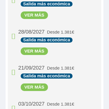
Salida más económica
VER MÁS
MS Victor Hugo
PUENTE PRINCIPAL 2 CAMAS SEPARABLES
28/08/2027
Desde 1.381€
CAT B
Salida más económica
MS Mona Lisa
1.420€
VER MÁS
PUENTE PRINCIPAL 2 CAMAS CAT B
1.670€
1.420€
21/09/2027
Último camarote
Desde 1.381€
1.670€
Reservar
Salida más económica
Quedan 2 camarotes
VER MÁS
Camarote cómodo con cama grande separable, baño (lavabo,
ducha y aseo privados, toallas incluidas), secador, televisión,
MS Victor Hugo
Reservar
caja fuerte y radio. Situado en el puente principal con
ventanas altas, ofrece una vista panorámica del paisaje.
PUENTE PRINCIPAL 2 CAMAS SEPARABLES
03/10/2027
Camarote cómodo con dos camas individuales separados,
Desde 1.381€
Tamaño
CAT C
baño (lavabo, ducha y aseo privados, toallas incluidas),