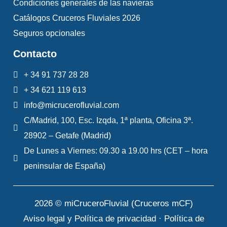
Condiciones generales de las navieras
fotos.
Catálogos Cruceros Fluviales 2026
El orden de las visitas está sujeto a
Seguros opcionales
modificaciones.
Contacto
Los horarios son orientativos.
+ 34 91 737 28 28
+ 34 621 119 613
info@micrucerofluvial.com
C/Madrid, 100, Esc. Izqda, 1ª planta, Oficina 3ª.
28902 – Getafe (Madrid)
De Lunes a Viernes: 09.30 a 19.00 hrs (CET – hora
Monasterio Cisterciense de Chorin
peninsular de España)
Día 5 (Después del mediodía)
Desde 72,00€
2026 © miCruceroFluvial (Cruceros mCF)
Salida en autocar de Oderberg en
Aviso legal y Política de privacidad
·
Política de
compañía de los guías hacia el