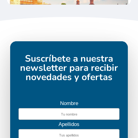
Los horarios son orientativos.
Suscríbete a nuestra
Greifswald
Día 3 (Antes del mediodía)
newsletter para recibir
Desde 74,00€
novedades y ofertas
Salida en autobús desde Wieck, un
encantador pueblo de pescadores con
Nombre
casas de techo de paja, para llegar al
centro de la ciudad de Greifswald, donde
Apellidos
la visita se llevará a cabo a pie. Se
descubrirá durante la visita, siguiente las