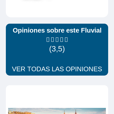
Hanseática. La ciudad de Stralsund está
inscrita desde 2002 como Patrimonio
Mundial de la UNESCO. Antes de
Opiniones sobre este Fluvial
regresar al barco, se disfrutará de tiempo
libre.
(3,5)
OBSERVACIONES
Se recomienda calzado cómodo.
VER TODAS LAS OPINIONES
La visita estará seguida de tiempo
libre y los pasajeros podrán regresar
libremente al barco para el almuerzo,
mientras el barco está en el muelle.
El orden de las visitas está sujeto a
modificaciones.