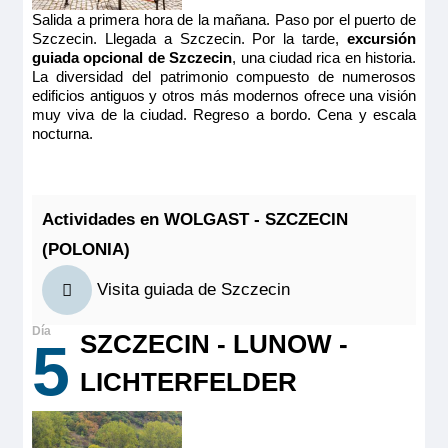
CAT B
2
4 anclas
Salida a primera hora de la mañana. Paso por el puerto de
Szczecin. Llegada a Szczecin. Por la tarde,
excursión
Categoría
Quedan 2 camarotes
guiada opcional de Szczecin
, una ciudad rica en historia.
1.599€
4 anclas
MS Victor Hugo
Reservar
La diversidad del patrimonio compuesto de numerosos
1.849€
edificios antiguos y otros más modernos ofrece una visión
PUENTE SUPERIOR 2 CAMAS SEPARABLES
muy viva de la ciudad. Regreso a bordo. Cena y escala
Camarote cómodo con cama grande, baño (lavabo, ducha y
Quedan 3 camarotes
nocturna.
CAT A
aseo privados, toallas incluidas), secador, televisión, caja
fuerte y radio. Situado en el puente principal con grandes
Reservar
ventanas, ofrece una vista panorámica del paisaje.
1.674€
Tamaño
1.938€
Camarote cómodo con cama grande separable con ventanas
9.00m
2
Actividades en WOLGAST - SZCZECIN
altas correderas, baño (lavabo, ducha y aseo privados,
Ocupación máxima
toallas incluidas), secador, televisión, caja fuerte y radio.
(POLONIA)
Situado en el puente superior con ventanal corredero, ofrece
Reservar
2
una vista panorámica del paisaje.
Visita guiada de Szczecin
Categoría
Tamaño
Camarote cómodo con cama grande separable con ventanas
4 anclas
9.00m
2
altas correderas, baño (lavabo, ducha y aseo privados,
SZCZECIN - LUNOW -
toallas incluidas), secador, televisión, caja fuerte y radio.
MS Victor Hugo
5
MS Mona Lisa
Ocupación máxima
Situado en el puente superior con ventanal corredero, ofrece
2
una vista panorámica del paisaje.
PUENTE SUPERIOR 2 CAMAS SEPARABLES
PUENTE SUPERIOR 2 CAMAS CAT B
LICHTERFELDER
Tamaño
Categoría
CAT A
4 anclas
9.00m
2
1.599€
Ocupación máxima
1.849€