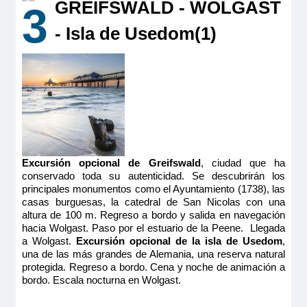
GREIFSWALD - WOLGAST
3
9.00m
2
Ocupación máxima
Reservar
2
Ocupación máxima
- Isla de Usedom(1)
2
Categoría
Camarote cómodo con cama grande, baño (lavabo, ducha y
4 anclas
Categoría
aseo privados, toallas incluidas), secador, televisión, caja
MS Mona Lisa
MS Victor Hugo
fuerte y radio. Situado en el puente principal con grandes
4 anclas
ventanas, ofrece una vista panorámica del paisaje.
PUENTE PRINCIPAL 2 CAMAS CAT B
PUENTE PRINCIPAL 2 CAMAS SEPARABLES
Tamaño
CAT A
MS Victor Hugo
9.00m
2
1.420€
1.670€
PUENTE SUPERIOR CAMA DOBLE -
Ocupación máxima
1.495€
2
ADAPTADA CAT B
1.759€
Excursión opcional de Greifswald
, ciudad que ha
Categoría
Reservar
conservado toda su autenticidad. Se descubrirán los
4 anclas
principales monumentos como el Ayuntamiento (1738), las
1.599€
Reservar
1.849€
casas burguesas, la catedral de San Nicolas con una
Camarote cómodo con dos camas individuales separados,
baño (lavabo, ducha y aseo privados, toallas incluidas),
altura de 100 m. Regreso a bordo y salida en navegación
secador, televisión, caja fuerte y radio. Situado en el puente
hacia Wolgast. Paso por el estuario de la Peene. Llegada
Camarote cómodo con cama grande separable, baño (lavabo,
principal con grandes ventanas, ofrece una vista panorámica
Último camarote
ducha y aseo privados, toallas incluidas), secador, televisión,
a Wolgast.
Excursión opcional de la isla de Usedom
,
del paisaje.
caja fuerte y radio. Situado en el puente principal con
MS Mona Lisa
una de las más grandes de Alemania, una reserva natural
ventanas altas, ofrece una vista panorámica del paisaje.
Reservar
Tamaño
protegida. Regreso a bordo. Cena y noche de animación a
PUENTE SUPERIOR 2 CAMAS CAT A
Tamaño
9.00m
2
bordo. Escala nocturna en Wolgast.
9.00m
2
Grande camarote cómodo con cama grande con ventanas
MS Victor Hugo
Ocupación máxima
altas correderas, acondicionada para personas con movilidad