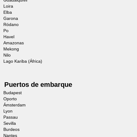
Guadalquivir
Loira
Salida en autocar en compañía de los
Elba
guías para llegar a la
Isla de Usedom
,
Garona
Ródano
que fue puesta de moda por la
Po
popularidad de sus bonitas playas, así
Havel
Amazonas
como por su arquitectura típica de
Mekong
balneario. Esta isla, es también conocida
Nilo
Lago Kariba (África)
como la "
Isla del sol
”, ya que es el lugar
más soleado de Alemania. Se podrán
descubrir
las estaciones balnearias de
Puertos de embarque
Ahlbeck y Heringsdorf
, conocidas como
Budapest
« Kaiserbäder », es decir, los "baños del
Oporto
Ámsterdam
emperador”. Se descubrirá una isla que
Lyon
se une a un verde paisaje y bonitas
Passau
Sevilla
estaciones balnearias construidas en
Burdeos
madera pintada de blanco y sus famosos
Nantes