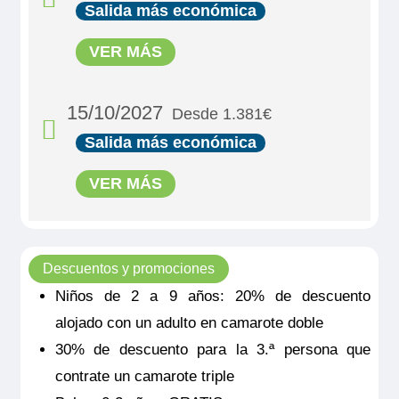
9.00m
2
secador, televisión, caja fuerte y radio. Situado en el puente
Salida más económica
principal con grandes ventanas, ofrece una vista panorámica
Ocupación máxima
del paisaje.
MS Mona Lisa
1.381€
2
1.625€
VER MÁS
Tamaño
PUENTE PRINCIPAL 2 CAMAS CAT C
Categoría
9.00m
2
4 anclas
Último camarote
Ocupación máxima
1.381€
15/10/2027
Desde 1.381€
2
1.625€
Reservar
Salida más económica
Categoría
4 anclas
MS Mona Lisa
Último camarote
Camarote cómodo con cama grande separable, baño (lavabo,
VER MÁS
ducha y aseo privados, toallas incluidas), secador, televisión,
PUENTE PRINCIPAL 2 CAMAS CAT C
caja fuerte y radio. Situado en el puente principal con
Reservar
ventanas altas, ofrece una vista panorámica del paisaje.
Tamaño
1.381€
Camarote cómodo con dos camas individuales separados,
1.625€
9.00m
2
baño (lavabo, ducha y aseo privados, toallas incluidas),
Descuentos y promociones
secador, televisión, caja fuerte y radio. Situado en el puente
Ocupación máxima
principal con grandes ventanas, ofrece una vista panorámica
2
Niños de 2 a 9 años: 20% de descuento
del paisaje.
Quedan 2 camarotes
Tamaño
alojado con un adulto en camarote doble
Categoría
MS Victor Hugo
Reservar
4 anclas
9.00m
2
30% de descuento para la 3.ª persona que
PUENTE PRINCIPAL 2 CAMAS SEPARABLES
Ocupación máxima
MS Victor Hugo
contrate un camarote triple
Camarote cómodo con dos camas individuales separados,
2
CAT C
baño (lavabo, ducha y aseo privados, toallas incluidas),