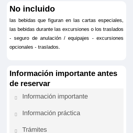
incluyendo
el famoso Königstuhl
(silla
No incluido
del rey), inmortalizado por el pintor
las bebidas que figuran en las cartas especiales,
Caspar David Friedrich.Luego se visitarán
las bebidas durante las excursiones o los traslados
las costas del mar Báltico para llegar a
la
- seguro de anulación / equipajes - excursiones
localidad costera de Binz
, donde se
opcionales - traslados.
puede pasear por la playa durante el
tiempo libre antes de regresar al barco.
Información importante antes
OBSERVACIONES
de reservar
Visita en autocar con paradas y
Información importante
tiempo libre.
Se recomienda calzado cómodo :
Información práctica
En caso de crecidas o decrecidas del río o
parada en Königstuhl - acantilados.
cualquier otro evento de fuerza mayor, el
El orden de las visitas está sujeto a
Trámites
La edad de los niños es de 2 a 9 años
comandante puede verse obligado a modificar