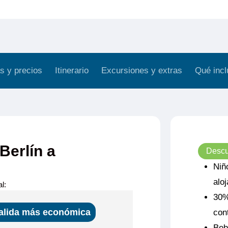
s y precios
Itinerario
Excursiones y extras
Qué incl
Berlín a
Descu
Niñ
alo
l:
30%
alida más económica
con
Beb