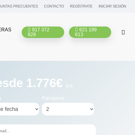
UNTAS FRECUENTES
CONTACTO
REGÍSTRATE
INICIAR SESIÓN
ERAS
917 372
621 199
bus
828
613
esde 1.776€
p.p.
a
Pasajeros