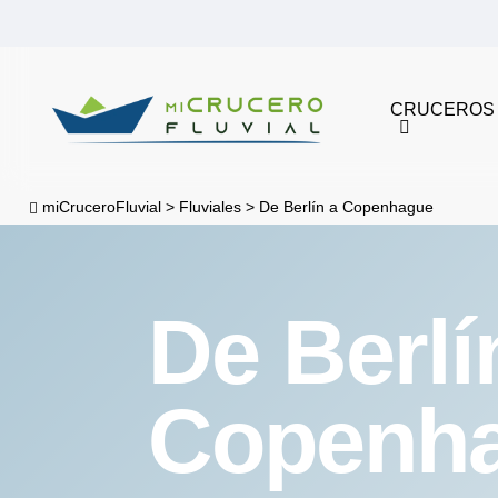
Skip
to
main
CRUCEROS
content
miCruceroFluvial
>
Fluviales
>
De Berlín a Copenhague
De Berlí
Copenh