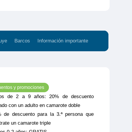
uye
Barcos
Información importante
entos y promociones
os de 2 a 9 años: 20% de descuento
jado con un adulto en camarote doble
 de descuento para la 3.ª persona que
trate un camarote triple
es 0-2 años: GRATIS