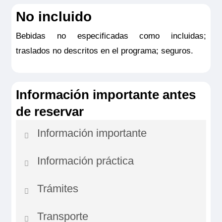
seguro.
No incluido
Bebidas no especificadas como incluidas;
traslados no descritos en el programa; seguros.
Información importante antes
de reservar
Información importante
Información práctica
- Los horarios indicados en el programa son
aproximados y pueden sufrir variaciones. - La
Trámites
El almuerzo a bordo suele constar de los
compañía naviera puede cambiar el muelle de
siguientes productos:
embarque previsto en el programa. El muelle
Transporte
Formalidades aduaneras: documento nacional
definitivo estará indicado en la documentación