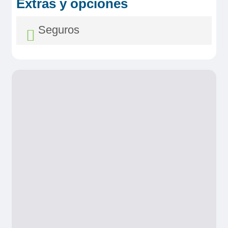
Extras y opciones
Seguros
Seguro Asistencia y Anulación
Diamond
Desde 39,00€
- Gastos de Anulación
: Hasta 3.500 €
por persona.
- Gastos médicos en Mundo
: Hasta