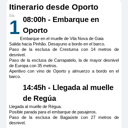
Reservar
suplementos de puente u otras opciones.
Itinerario desde Oporto
Reservar
extras.
08:00h - Embarque en
1
24/10/2026
125€
Oporto
Embarque en el muelle de Vila Nova de Gaia
Salida hacia Pinhão. Desayuno a bordo en el barco.
Reservar
Paso de la esclusa de Crestuma con 14 metros de
desnivel.
Paso de la esclusa de Carrapatelo, la de mayor desnivel
31/10/2026
125€
de Europa con 35 metros.
Aperitivo con vino de Oporto y almuerzo a bordo en el
barco.
Reservar
14:45h - Llegada al muelle
de Regúa
Llegada al muelle de Régua.
Posible parada para el embarque de pasajeros.
Paso de la esclusa de Bagaúste con 27 metros de
desnivel.