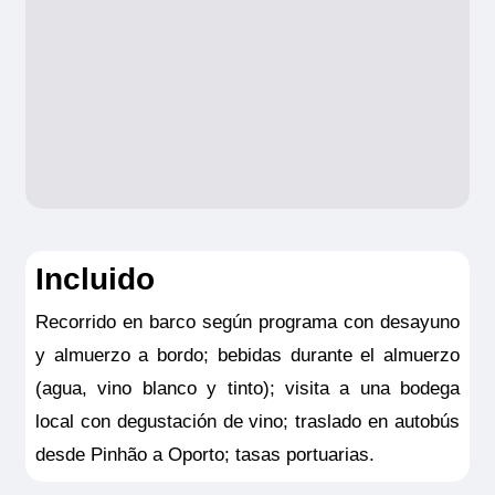
350.000 € por persona
-
Gestión de equipaje.
Robo y daños
materiales al equipaje: Hasta 1.000 € por
persona
Consulta aquí el resumen de las
coberturas de la Póliza opción hasta
3.500
Incluido
NOTAS:
Este seguro opcional sólo es
Recorrido en barco según programa con desayuno
válido para clientes residentes en España
y almuerzo a bordo; bebidas durante el almuerzo
y deberá ser contratado y pagado en el
(agua, vino blanco y tinto); visita a una bodega
momento de la confirmación del viaje. Las
local con degustación de vino; traslado en autobús
coberturas del seguro son válidas
desde Pinhão a Oporto; tasas portuarias.
solamente para los servicios contratados
en la propia agencia donde se emitió el