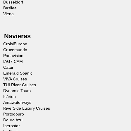
Dusseldorf
Basilea
Viena
Navieras
CroisiEurope
Crucemundo
Panavision
IAG7 CAM
Catai
Emerald Spanic
VIVA Cruises
TUI River Cruises
Dynamic Tours
Icárion
Amawaterways
RiverSide Luxury Cruises
Portodouro
Douro Azul
Iberostar