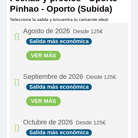
Pinhao - Oporto (Subida)
Selecciona la salida y encuentra tu camarote ideal:
Agosto de 2026
Desde 125€
Salida más económica
VER MÁS
Septiembre de 2026
Desde 125€
15/08/2026
125€
Salida más económica
VER MÁS
Reservar
Octubre de 2026
Desde 125€
22/08/2026
125€
05/09/2026
125€
Salida más económica