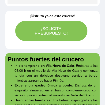
Aperitivo: vino de Oporto
de identidad o pasaporte en curso de validez
que enviemos. - El barco en el que se hace
Servicios terrestres: posibilidad de reservar
Entrante: Crema de verduras
obligatoria. Los residentes fuera de la UE
este programa no cuenta con camarotes. - En
¡Disfruta ya de este crucero!
hotel en Oporto, así como traslados. Rogamos
Plato principal: Cerdo asado con patatas,
deberán consultar con su embajada o
caso de crecidas o decrecidas del río o
consulten.
arroz y verduras
consulado.
cualquier otro imprevisto de fuerza mayor, el
¡SOLICITA
Postre: Dulce o de frutas
PRESUPUESTO!
comandante puede verse obligado a modificar
Bebidas: Vino blanco/tinto curado Doc
el programa por motivos de seguridad sin que
Douro, agua, zumo y café
esto pueda tomarse como motivo de
reclamación.
Puntos fuertes del crucero
Estos productos pueden cambiar ya que están
Inicio temprano en Vila Nova de Gaia
: Embarca a las
sujetos a disponibilidad.
08:00 h en el muelle de Vila Nova de Gaia y comienza
tu día con un delicioso desayuno servido a bordo
mientras zarpamos hacia Pinhão.
Experiencia gastronómica a bordo
: Disfruta de un
exquisito almuerzo en el barco, complementado con
vistas impresionantes del majestuoso Valle del Duero.
Descuentos familiares
: Los bebés viajan gratis y los
niños de 2 a 10 años disfrutan de un 50% de descuento