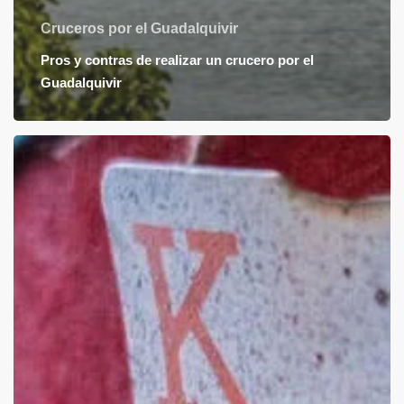
Cruceros por el Guadalquivir
Pros y contras de realizar un crucero por el
Guadalquivir
¡Vente
a
pasar
el
Carnaval
de
Cádiz
a
bordo
de