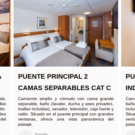
A
PU
PUENTE PRINCIPAL 2
IN
CAMAS SEPARABLES CAT C
de,
Cama
Camarote amplio y cómodo con cama grande
las
baño
separable, baño (lavabo, ducha y aseo privados,
dio.
inclu
toallas incluidas), secador, televisión, caja fuerte y
des
Situ
radio. Situado en el puente principal con grandes
del
ven
ventanas, ofrece una vista panorámica del
pais
paisaje.
Tamaño