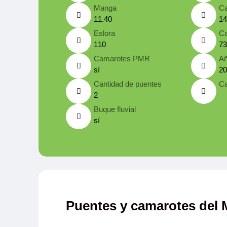
Manga
Ca
11.40
14
Eslora
Ca
110
73
Camarotes PMR
Añ
sí
20
Cantidad de puentes
Ca
2
Buque fluvial
sí
Puentes y camarotes del M