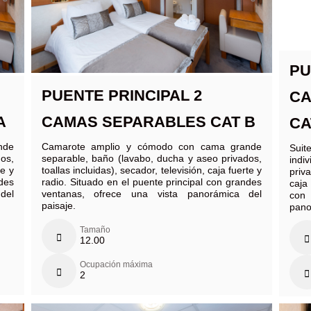
PU
PUENTE PRINCIPAL 2
CA
A
CAMAS SEPARABLES CAT B
CA
nde
Camarote amplio y cómodo con cama grande
Sui
os,
separable, baño (lavabo, ducha y aseo privados,
ind
te y
toallas incluidas), secador, televisión, caja fuerte y
priv
ndes
radio. Situado en el puente principal con grandes
caja
del
ventanas, ofrece una vista panorámica del
con
paisaje.
pano
Tamaño
12.00
Ocupación máxima
2