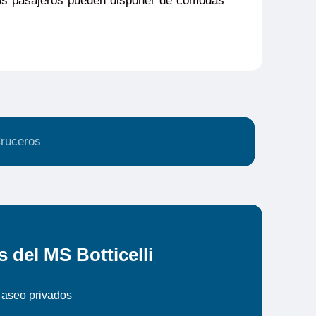
, los pasajeros pueden disponer de cómodas
ruceros
del MS Botticelli
 aseo privados