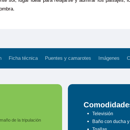
ente sol, lugar ideal para relajarse y admirar los paisajes
sombra.
n
Ficha técnica
Puentes y camarotes
Imágenes
C
Comodidades 
Televisión
maño de la tripulación
Baño con ducha y
Toallas