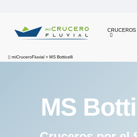
Skip
to
main
CRUCEROS
content
miCruceroFluvial
>
MS Botticelli
MS Botti
Cruceros por el