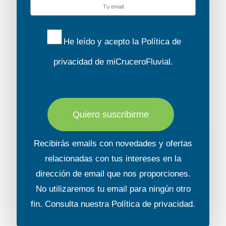
En estos lugares hay numerosos cuadros
de la época. Después de su divorcio, en
1809, Joséphine continuó viviendo en su
He leído y acepto la
Política de
casa donde murió en 1814. El museo
privacidad
de miCruceroFluvial.
napoleónico fue inaugurado en 1906, está
amueblado, decorado y con cuadros
comprador por Joséphine.
Quiero suscribirme
Regreso a bordo.
OBSERVACIONES
Recibirás emails con novedades y ofertas
relacionadas con tus intereses en la
Se recomienda calzado cómodo.
dirección de email que nos proporciones.
Excursión propuesta el lunes como
No utilizaremos tu email para ningún otro
alternativa al Palacio de Versalles y
fin. Consulta nuestra
Política de privacidad
.
los otros días de la semana (excepto