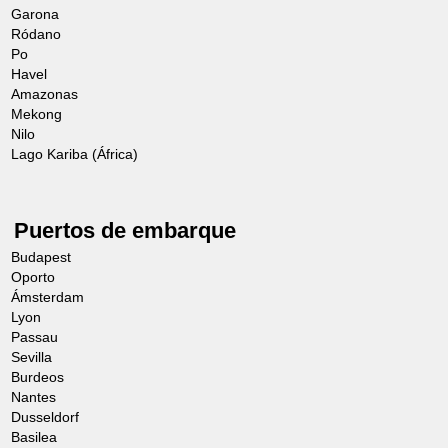
Garona
Ródano
Salida para una visita a pie inédita por los
Po
jardines de los reyes. Los viajeros
Havel
Amazonas
descubrirán la finca de Versalles de una
Mekong
manera diferente a través de las vastas
Nilo
Lago Kariba (África)
perspectivas asociadas a las arboledas,
las numerosas esculturas, la riqueza de
la flora y la abundancia de agua y su
Puertos de embarque
historia. Ya en 1660, Luis XIV encargó a
Budapest
Le Nôtre la creación este estilo de
Oporto
Ámsterdam
jardines «a la francesa», que inspiraría a
Lyon
las grandes cortes de Europa en el siglo
Passau
Sevilla
XVIII. El Rey Sol disfrutaba tanto
Burdeos
explorando sus jardines que, entre 1689 y
Nantes
Dusseldorf
1705, escribió toda una colección titulada
Basilea