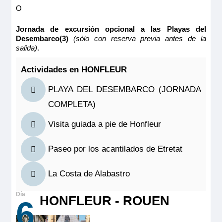
O
12.00m
2
Ocupación máxima
Jornada de excursión opcional a las Playas del
2
Desembarco(3)
(sólo con reserva previa antes de la
salida)
.
Categoría
4 anclas
Actividades en HONFLEUR
MS Botticelli
PLAYA DEL DESEMBARCO (JORNADA
PUENTE SUPERIOR 2 CAMAS SEPARABLES
COMPLETA)
CAT A
Visita guiada a pie de Honfleur
1.843€
2.128€
Paseo por los acantilados de Etretat
La Costa de Alabastro
Reservar
HONFLEUR - ROUEN
Camarote amplio y cómodo con balcón francés y ventanal
6
corredero, cama grande separable, baño (lavabo, ducha y
aseo privados, toallas incluidas), secador, televisión, caja
fuerte y radio. Situado en el puente superior con grandes