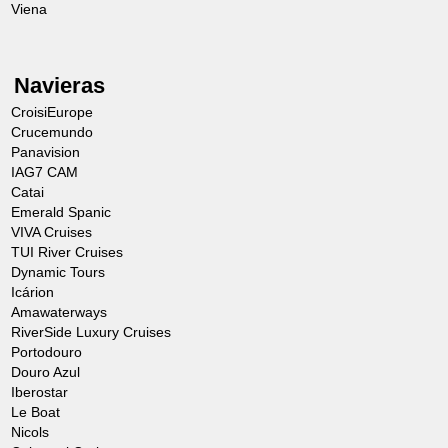
«
Manera de mostrar los jardines de
Viena
Versalles
». Siguiendo los consejos del
propio rey, los guías contarán a los
Navieras
viajeros historias, anécdotas y secretos
CroisiEurope
de este lugar único, el museo al aire libre
Crucemundo
Panavision
más hermoso y grande del mundo.
IAG7 CAM
Catai
Emerald Spanic
OBSERVACIONES
VIVA Cruises
TUI River Cruises
El orden de las visitas está sujeto a
Dynamic Tours
Icárion
modificaciones.
Amawaterways
Los horarios son orientativos.
RiverSide Luxury Cruises
Portodouro
Douro Azul
Iberostar
Le Boat
Nicols