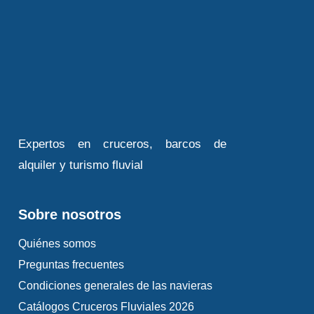
transformado y ampliado por su hijo Luis
XIV, que instaló aquí la Corte y el
gobierno de Francia en 1682. Hasta la
Revolución Francesa, se sucedieron los
reyes, embelleciendo cada uno a su vez
el Palacio. A la llegada, salida en
compañía del guía para visitar los
Expertos en cruceros, barcos de
grandes apartamentos del Rey. Esta
alquiler y turismo fluvial
prestigiosa hilera de siete salones servía
para los actos oficiales del soberano.
Sobre nosotros
Durante la jornada, estaba abierto a
todos, franceses y extranjeros, que
Quiénes somos
venían a ver al Rey. Tres noches por
Preguntas frecuentes
semana estaba reservado para la Corte.
Condiciones generales de las navieras
Después, se atravesará la galería de los
Catálogos Cruceros Fluviales 2026