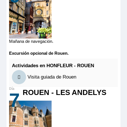
ventanas panorámicas correderas, ofrece una vista
panorámica del paisaje.
Tamaño
12.00m
2
Ocupación máxima
2
Mañana de navegación.
Categoría
4 anclas
Excursión opcional de Rouen
.
Actividades en HONFLEUR - ROUEN
Visita guiada de Rouen
ROUEN - LES ANDELYS
7