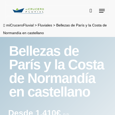
Skip
Menu
to
buscar
main
miCruceroFluvial
>
Fluviales
>
Bellezas de París y la Costa de
content
Normandía en castellano
Bellezas de
París y la Costa
de Normandía
en castellano
Desde 1.410€
p.p.