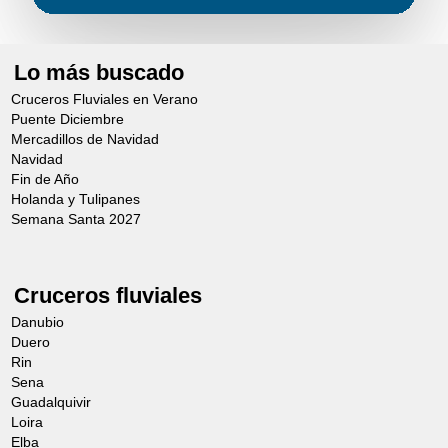
el martes) si no se alcanza el número
de 25 personas para la visita del
Lo más buscado
Palacio de Versalles.
El orden de las visitas está sujeto a
Cruceros Fluviales en Verano
Puente Diciembre
modificaciones.
Mercadillos de Navidad
Los horarios son orientativos.
Navidad
Fin de Año
Holanda y Tulipanes
Semana Santa 2027
Cruceros fluviales
Danubio
Duero
Rin
Los Jardines de Versailles
Día 2
Sena
(Después del mediodía)
Guadalquivir
Loira
Desde 98,00€
Elba