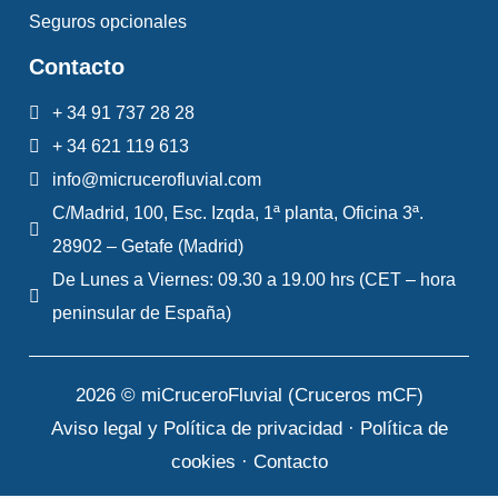
Espejos, llamada en el siglo XVII « la gran
Seguros opcionales
galería » que se utilizaba de forma
Contacto
cotidiana como lugar de paso, de espera
y de encuentros, frecuentada por los
+ 34 91 737 28 28
cortesanos. Terminada por Mansart en
+ 34 621 119 613
1687, con un largo de 75m, un ancho de
info@micrucerofluvial.com
10m, y una altura de 12m, está iluminada
C/Madrid, 100, Esc. Izqda, 1ª planta, Oficina 3ª.
por grandes ventanas y numerosos
28902 – Getafe (Madrid)
espejos. Se finalizará la visita con los
De Lunes a Viernes: 09.30 a 19.00 hrs (CET – hora
apartamentos de la Reina, donde la
peninsular de España)
soberana recibía a las damas de la Corte
y donde acordaba las audiencias
2026 © miCruceroFluvial (Cruceros mCF)
privadas. Después de la visita del
Aviso legal y Política de privacidad
·
Política de
Palacio, se tendrá algo de tiempo libre
cookies
·
Contacto
para descubrir los jardines creados por