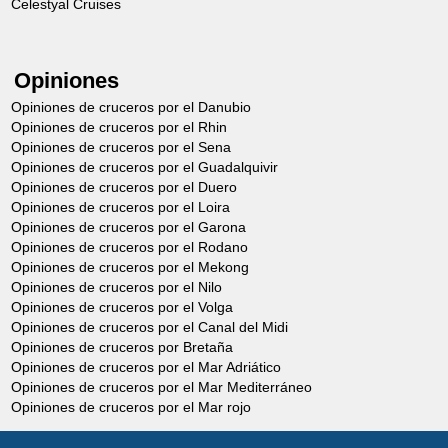
Celestyal Cruises
VISITA GUIADA DEL PALACIO DE
Opiniones
VERSAILLES
Día 2 (Después del
Opiniones de cruceros por el Danubio
Opiniones de cruceros por el Rhin
mediodía)
Opiniones de cruceros por el Sena
Desde 108,00€
Opiniones de cruceros por el Guadalquivir
Opiniones de cruceros por el Duero
Opiniones de cruceros por el Loira
Salida en autocar en compañía de la
Opiniones de cruceros por el Garona
animadora para la visita del Palacio de
Opiniones de cruceros por el Rodano
Opiniones de cruceros por el Mekong
Versalles. Clasificado desde hace 30
Opiniones de cruceros por el Nilo
años como Patrimonio Mundial de la
Opiniones de cruceros por el Volga
Opiniones de cruceros por el Canal del Midi
Humanidad, el Palacio de Versalles
Opiniones de cruceros por Bretaña
constituye una de las obras más bellas
Opiniones de cruceros por el Mar Adriático
Opiniones de cruceros por el Mar Mediterráneo
del arte francés del siglo XVII. El antiguo
Opiniones de cruceros por el Mar rojo
pabellón de caza de Luis XIII fue