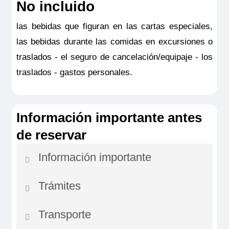
No incluido
las bebidas que figuran en las cartas especiales,
las bebidas durante las comidas en excursiones o
traslados - el seguro de cancelación/equipaje - los
traslados - gastos personales.
Información importante antes
de reservar
Información importante
Trámites
NB: Por motivos de seguridad de navegación,
la empresa y el capitán del barco podrán
Transporte
Documento nacional de identidad o
cambiar el itinerario del crucero.
pasaporte en vigor obligatorio.
Los