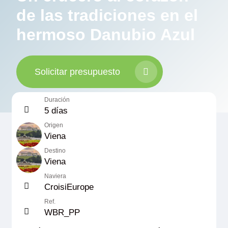
de las tradiciones en el
hermoso Danubio Azul
Solicitar presupuesto
Duración
5 días
Origen
Viena
Destino
Viena
Naviera
CroisiEurope
Ref.
WBR_PP