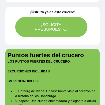
Posibilidad de traslados privados a la
El abuso de alcohol es peligroso para la salud,
residentes fuera de la UE han de consultar con
¡Disfruta ya de este crucero!
demanda. Rogamos consulten
beba con moderación.
su embajada o consulado.
¡SOLICITA
Información válida para la edición 2026
PRESUPUESTO!
Puntos fuertes del crucero
LOS PUNTOS FUERTES DEL CRUCERO
EXCURSIONES INCLUIDAS
IMPRESCINDIBLES:
El Hofburg de Viena: Un fascinante viaje al corazón de
la historia de los Habsburgo
Budapest: Una ciudad encantadora y elegante a orillas