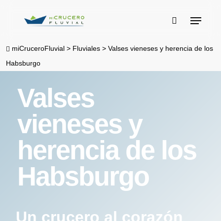
Skip
Menu
to
buscar
main
miCruceroFluvial
>
Fluviales
>
Valses vieneses y herencia de los
content
Habsburgo
Valses
vieneses y
herencia de los
Habsburgo
Un crucero al corazón