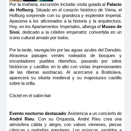
Por la mañana, excursión incluida: visita guiada al
Palacio
de Hofburg
. Situado en el corazón histórico de Viena, el
Hofburg sorprende con su grandeza y esplendor imperial.
Apasiona a los aficionados a la historia y la arquitectura.
Hoy, en los Apartamentos Imperiales, alberga el
Museo de
Sissi
, dedicado a la célebre emperatriz convertida en un
ícono cultural amado por todos.
Por la tarde, navegación por las aguas azules del Danubio.
Atraviesa paisajes verdes rodeados de bosques y
encantadores pueblos ribereños, pasando por sitios
históricos y castillos en lo alto con vistas impresionantes
de las riberas austriacas. Al acercarse a Bratislava,
aparecerá su silueta medieval y su majestuoso castillo
sobre la orilla.
Cóctel en el salón-bar
Evento nocturno destacado
: Asistencia a un concierto de
André Rieu
. Con su Orquesta, André Rieu crea una
atmósfera cálida y alegre, con valses vieneses, piezas
clásicas y melodías populares. Los músicos, vestidos a