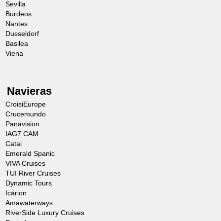
Sevilla
Burdeos
Nantes
Dusseldorf
Basilea
Viena
Navieras
CroisiEurope
Crucemundo
Panavision
IAG7 CAM
Catai
Emerald Spanic
VIVA Cruises
TUI River Cruises
Dynamic Tours
Icárion
Amawaterways
RiverSide Luxury Cruises