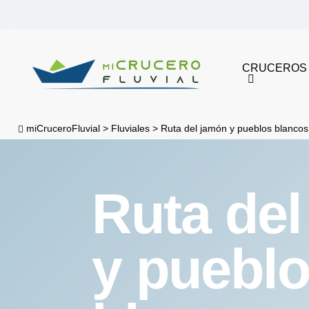
Skip
to
main
CRUCEROS
content
miCruceroFluvial
>
Fluviales
>
Ruta del jamón y pueblos blancos 
Ruta de
y puebl