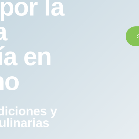
por la
a
ía en
no
diciones y
ulinarias