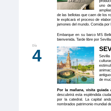
produc
uno de
amplia
de las bellotas que caen de los r
le explicará el proceso de elab
jamones del mundo. Comida por la 
Embarque en su barco MS Belle 
bienvenida. Tarde libre por Sevilla
SEV
4
Sevilla
cultur
estimul
animac
antiguo
de much
Por la mañana, visita guiada 
descubrirá esta espléndida ciuda
por la catedral. La capital an
nombrados patrimonio mundial 