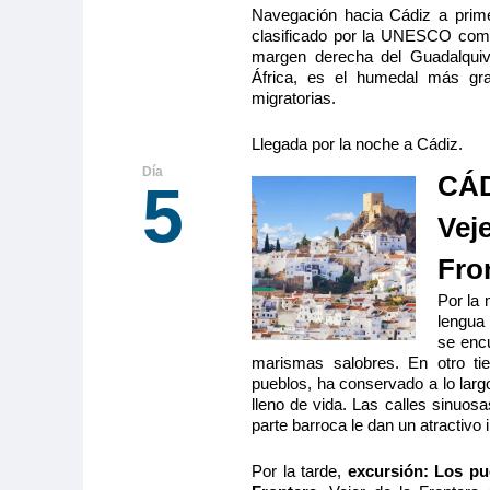
Navegación hacia Cádiz a prime
clasificado por la UNESCO como 
margen derecha del Guadalquiv
África, es el humedal más gr
migratorias.
Llegada por la noche a Cádiz.
CÁD
5
Veje
Fro
Por la
lengua 
se encu
marismas salobres. En otro tie
pueblos, ha conservado a lo largo
lleno de vida. Las calles sinuos
parte barroca le dan un atractivo 
Por la tarde,
excursión:
Los pue