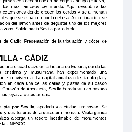
e jamón con denominación de origen Jabugo (Huelva),
 los más famosos del mundo. Aquí descubrirá las
s extensiones donde crecen los cerdos y se alimentan
obles que se esparcen por la dehesa. A continuación, se
oración del jamón antes de degustar uno de los mejores
zona. Salida hacia Sevilla por la tarde.
de Cadix. Presentación de la tripulación y cóctel de
.
ILLA - CÁDIZ
 es una ciudad clave en la historia de España, donde las
as cristiana y musulmana han experimentado una
ante convivencia. La capital andaluza destila alegría y
ión en cada una de las calles y plazas de su casco
. Corazón de Andalucía, Sevilla hereda su rico pasado
as joyas arquitectónicas.
a pie por Sevilla
, apodada «la ciudad luminosa». Se
d y sus tesoros de arquitectura morisca. Visita guiada
daluza alberga un tesoro inestimable de monumentos
de la UNESCO.