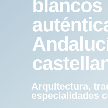
blancos 
auténtic
Andaluc
castella
Arquitectura, tra
especialidades c