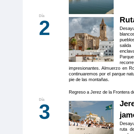
Rut
2
Desayu
blanco
pueblo
salida
enclav
Parque
recorre
impresionantes. Almuerzo en Ron
continuaremos por el parque natu
pie de las montañas.
Regreso a Jerez de la Frontera d
Jere
3
jam
Desayun
ruta d