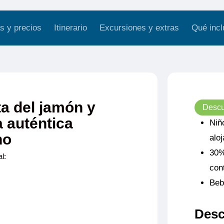
s y precios
Itinerario
Excursiones y extras
Qué incl
ta del jamón y
Descu
a auténtica
Niñ
no
alo
30%
l:
con
Beb
Desc