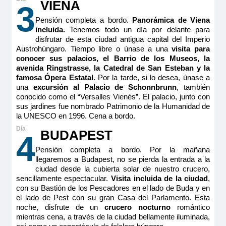
VIENA
3
Pensión completa a bordo.
Panorámica de Viena
incluida.
Tenemos todo un día por delante para
disfrutar de esta ciudad antigua capital del Imperio
Austrohúngaro. Tiempo libre o únase a una
visita para
conocer sus palacios, el Barrio de los Museos, la
avenida Ringstrasse, la Catedral de San Esteban y la
famosa Ópera Estatal
. Por la tarde, si lo desea, únase a
una
excursión al Palacio de Schonnbrunn
, también
conocido como el “Versalles Vienés”. El palacio, junto con
sus jardines fue nombrado Patrimonio de la Humanidad de
la UNESCO en 1996. Cena a bordo.
BUDAPEST
4
Pensión completa a bordo. Por la mañana
llegaremos a Budapest, no se pierda la entrada a la
ciudad desde la cubierta solar de nuestro crucero,
sencillamente espectacular.
Visita incluida de la ciudad
,
con su Bastión de los Pescadores en el lado de Buda y en
el lado de Pest con su gran Casa del Parlamento. Esta
noche, disfrute de un
crucero nocturno
romántico
mientras cena, a través de la ciudad bellamente iluminada,