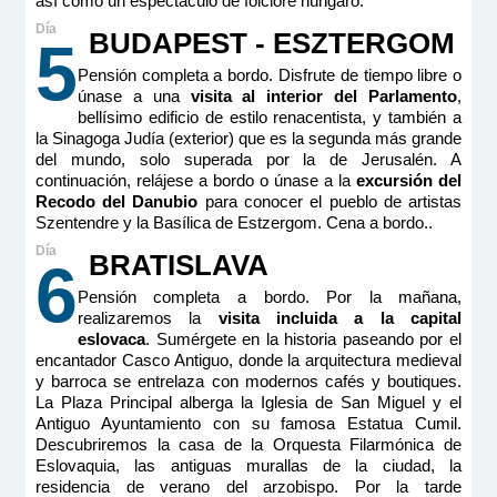
así como un espectáculo de folclore húngaro.
BUDAPEST - ESZTERGOM
5
Pensión completa a bordo. Disfrute de tiempo libre o
únase a una
visita al interior del Parlamento
,
bellísimo edificio de estilo renacentista, y también a
la Sinagoga Judía (exterior) que es la segunda más grande
del mundo, solo superada por la de Jerusalén. A
continuación, relájese a bordo o únase a la
excursión del
Recodo del Danubio
para conocer el pueblo de artistas
Szentendre y la Basílica de Estzergom. Cena a bordo..
BRATISLAVA
6
Pensión completa a bordo. Por la mañana,
realizaremos la
visita incluida a la capital
eslovaca
. Sumérgete en la historia paseando por el
encantador Casco Antiguo, donde la arquitectura medieval
y barroca se entrelaza con modernos cafés y boutiques.
La Plaza Principal alberga la Iglesia de San Miguel y el
Antiguo Ayuntamiento con su famosa Estatua Cumil.
Descubriremos la casa de la Orquesta Filarmónica de
Eslovaquia, las antiguas murallas de la ciudad, la
residencia de verano del arzobispo. Por la tarde