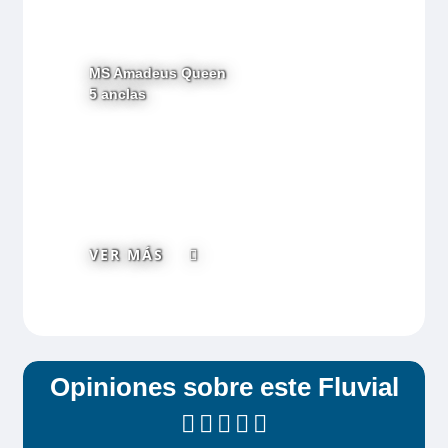
Nivel: 2 (La excursión en autobús
suele estar seguida de un recorrido a
MS Amadeus Queen
pie moderado. Es posible que deba
5 anclas
subir algunas escaleras.)
Las excursiones exigen un mínimo de
20/25 participantes.
Los precios indicados para las
excursiones opcionales son
VER MÁS
estimados, se publican a mero efecto
informativo.
Los itinerarios y precios están sujetos
a cambios.
Opiniones sobre este Fluvial