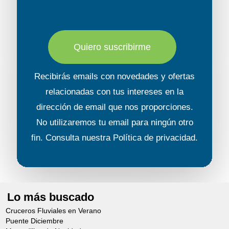
Duración aprox.: 5 h.
Nivel: 5 (Caminata considerable con
distancias más largas. Esto puede
Quiero suscribirme
incluir superficies irregulares y
algunas escaleras.)
Recibirás emails con novedades y ofertas
Las excursiones exigen un mínimo de
relacionadas con tus intereses en la
20/25 participantes.
dirección de email que nos proporciones.
Los precios indicados para las
No utilizaremos tu email para ningún otro
excursiones opcionales son
fin. Consulta nuestra
Política de privacidad
.
estimados, se publican a mero efecto
informativo.
Los itinerarios y precios están sujetos
a cambios.
Lo más buscado
Cruceros Fluviales en Verano
Puente Diciembre