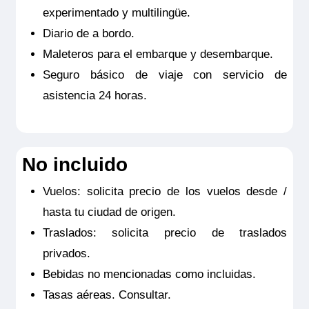
experimentado y multilingüe.
desempeñado un papel crucial en la
Diario de a bordo.
historia de Austria. Construido en el siglo
Maleteros para el embarque y desembarque.
XVII, el palacio sirvió como residencia de
Seguro básico de viaje con servicio de
verano para la familia imperial Habsburgo
asistencia 24 horas.
y fue declarado Patrimonio de la
Humanidad por la UNESCO. La
majestuosa fachada amarilla del Palacio
de Schönbrunn es un ejemplo destacado
No incluido
de la arquitectura barroca y rococó. El
Vuelos: solicita precio de los vuelos desde /
palacio cuenta con más de 1,400
hasta tu ciudad de origen.
habitaciones, y los visitantes pueden
Traslados: solicita precio de traslados
explorar una selección de estas salas,
privados.
incluida la lujosa Sala de los Espejos,
Bebidas no mencionadas como incluidas.
donde se llevaron a cabo importantes
Tasas aéreas. Consultar.
eventos históricos. Los exuberantes