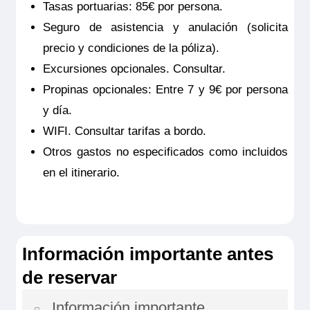
Tasas portuarias: 85€ por persona.
jardines del palacio, diseñados en estilo
Seguro de asistencia y anulación (solicita
francés e inglés, son igualmente
precio y condiciones de la póliza).
impresionantes y ofrecen un escenario
Excursiones opcionales. Consultar.
encantador para pasear.
Propinas opcionales: Entre 7 y 9€ por persona
y día.
Duración aprox.: 3,5 h.
WIFI. Consultar tarifas a bordo.
Nivel: 2 (La excursión en autobús es
Otros gastos no especificados como incluidos
seguida por un recorrido a pie
en el itinerario.
moderado. Es posible que deba subir
algunas escaleras.)
Las excursiones exigen un mínimo de
20/25 participantes.
Información importante antes
Los precios indicados para las
de reservar
excursiones opcionales son
estimados, se publican a mero efecto
Información importante