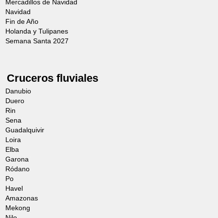
Mercadillos de Navidad
Navidad
Fin de Año
Holanda y Tulipanes
Semana Santa 2027
Excursión opcional a Linz
Desde 35,00€
Cruceros fluviales
Linz es una ciudad ubicada en Alta Austria
Danubio
Duero
que se extiende a ambos lados del río
Rin
Danubio, entre Salzburgo y Viena. Los
Sena
Guadalquivir
edificios barrocos, incluidos el antiguo
Loira
ayuntamiento (Altes Rathaus) y la vieja
Elba
Garona
catedral (Alter Dom), rodean la
Ródano
Hauptplatz, la plaza principal de la ciudad.
Po
Havel
Si el tiempo lo permite, concluye el
Amazonas
recorrido con una porción de Linzer Torte,
Mekong
Nilo