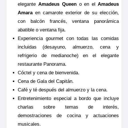
elegante
Amadeus Queen
o en el
Amadeus
cultural, la abadía de Melk ofrece
momento de la confirmación del viaje. Las
Amara
en camarote exterior de su elección,
impresionantes vistas panorámicas del
coberturas del seguro son válidas
con balcón francés, ventana panorámica
valle del Danubio desde sus terrazas y
solamente para los servicios contratados
abatible o ventana fija.
jardines.
en la propia agencia donde se emitió el
Experiencia gourmet con todas las comidas
seguro.
Duración aprox.: 2,5 h.
incluidas (desayuno, almuerzo, cena y
Nivel: 3 (la excursión en autobús es
refrigerio de medianoche) en el elegante
seguida por una caminata más larga.
restaurante Panorama.
Es posible que deba subir varias
Cóctel y cena de bienvenida.
escaleras.)
Cena de Gala del Capitán.
Las excursiones exigen un mínimo de
Café y té después del almuerzo y la cena.
20/25 participantes.
Entretenimiento especial a bordo que incluye
Los precios indicados para las
charlas sobre temas de interés,
excursiones opcionales son
demostraciones de cocina y actuaciones
estimados, se publican a mero efecto
musicales.