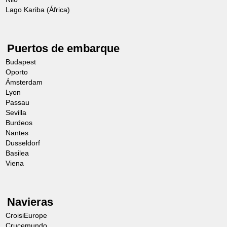
el dulce embajador de Linz y la receta de
Lago Kariba (África)
pastel más antigua conocida.
Puertos de embarque
Duración aprox.: 2 h.
Budapest
Nivel: 4 (Visita a pie moderada. Es
Oporto
posible que deba subir algunas
Ámsterdam
Lyon
escaleras.)
Passau
Las excursiones exigen un mínimo de
Sevilla
Burdeos
20/25 participantes.
Nantes
Los precios indicados para las
Dusseldorf
Basilea
excursiones opcionales son
Viena
estimados, se publican a mero efecto
informativo.
Navieras
Los itinerarios y precios están sujetos
a cambios.
CroisiEurope
Crucemundo