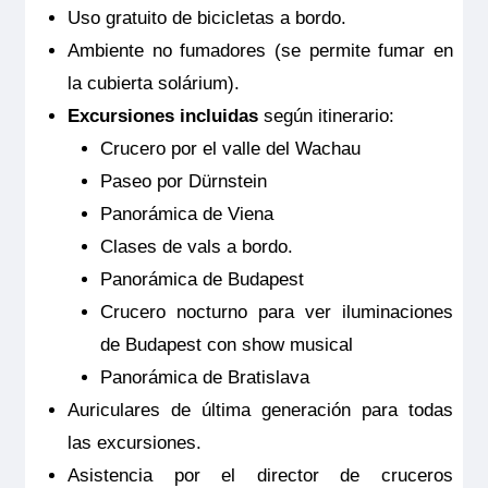
informativo.
Uso gratuito de bicicletas a bordo.
Los itinerarios y precios están sujetos
Ambiente no fumadores (se permite fumar en
a cambios.
la cubierta solárium).
Excursiones incluidas
según itinerario:
Crucero por el valle del Wachau
Paseo por Dürnstein
Panorámica de Viena
Clases de vals a bordo.
Panorámica de Budapest
Excursión opcional Palacio de
Crucero nocturno para ver iluminaciones
Schönbrunn
de Budapest con show musical
Desde 68,00€
Panorámica de Bratislava
Auriculares de última generación para todas
El Palacio de Schönbrunn, situado en las
las excursiones.
afueras de Viena, es una joya
Asistencia por el director de cruceros
arquitectónica y cultural que ha