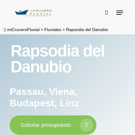
Skip
Menu
to
buscar
main
miCruceroFluvial
>
Fluviales
>
Rapsodia del Danubio
content
Rapsodia del
Danubio
Passau, Viena,
Budapest, Linz
Solicitar presupuesto