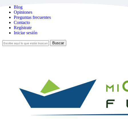
Skip
Blog
to
Opiniones
main
Preguntas frecuentes
content
Contacto
Regístrate
Iniciar sesión
Buscar
Cerrar