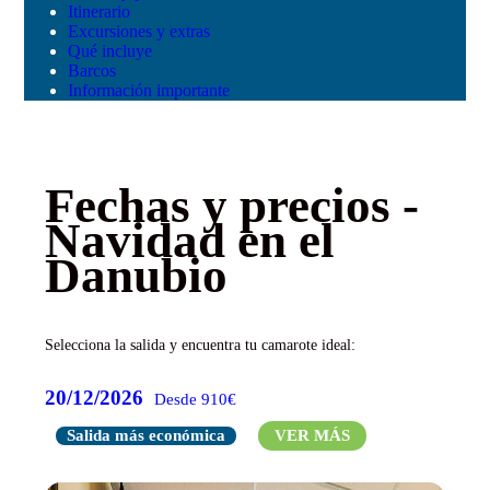
Itinerario
Excursiones y extras
Qué incluye
Barcos
Información importante
Fechas y precios -
Navidad en el
Danubio
Selecciona la salida y encuentra tu camarote ideal:
20/12/2026
Desde 910€
Salida más económica
VER MÁS