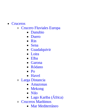
buscar
Menu
Cruceros
Crucero Fluviales Europa
Danubio
Duero
Rin
Sena
Guadalquivir
Loira
Elba
Garona
Ródano
Po
Havel
Larga Distancia
Amazonas
Mekong
Nilo
Lago Kariba (África)
Cruceros Marítimos
Mar Mediterráneo