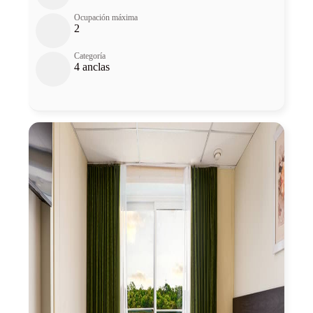
Ocupación máxima
2
Categoría
4 anclas