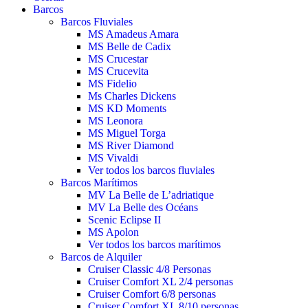
Barcos
Barcos Fluviales
MS Amadeus Amara
MS Belle de Cadix
MS Crucestar
MS Crucevita
MS Fidelio
Ms Charles Dickens
MS KD Moments
MS Leonora
MS Miguel Torga
MS River Diamond
MS Vivaldi
Ver todos los barcos fluviales
Barcos Marítimos
MV La Belle de L’adriatique
MV La Belle des Océans
Scenic Eclipse II
MS Apolon
Ver todos los barcos marítimos
Barcos de Alquiler
Cruiser Classic 4/8 Personas
Cruiser Comfort XL 2/4 personas
Cruiser Comfort 6/8 personas
Cruiser Comfort XL 8/10 personas