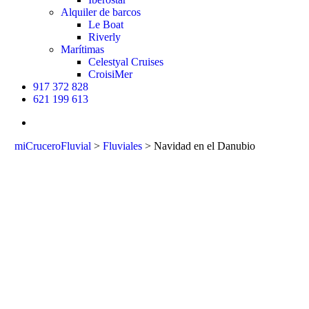
Alquiler de barcos
Le Boat
Riverly
Marítimas
Celestyal Cruises
CroisiMer
917 372 828
621 199 613
buscar
miCruceroFluvial
>
Fluviales
>
Navidad en el Danubio
Navidad en el
Danubio