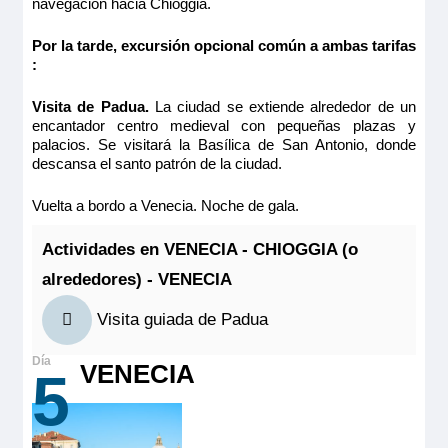
navegación hacia Chioggia.
Camarote amplio y cómodo con cama grande separable,
baño (lavabo, ducha y aseo privados, toallas incluidas),
Por la tarde, excursión opcional común a ambas tarifas
secador, televisión, caja fuerte y radio. Situado en el puente
Último camarote
superior con grandes ventanas altas correderas, ofrece una
:
vista panorámica del paisaje.
Reservar
Tamaño
Visita de Padua.
La ciudad se extiende alrededor de un
encantador centro medieval con pequeñas plazas y
11.00m
2
Suite amplia y cómoda con dos camas individuales, baño
palacios. Se visitará la Basílica de San Antonio, donde
(lavabo, ducha y aseo privados, toallas incluidas), secador,
Ocupación máxima
televisión, caja fuerte y radio. Situada en el puente principal
descansa el santo patrón de la ciudad.
MS Michelangelo
2
con ventanas, ofrece una vista panorámica del paisaje.
PUENTE SUPERIOR 2 CAMAS SEPARABLES
Tamaño
Categoría
Vuelta a bordo a Venecia. Noche de gala.
4 anclas
18.00m
2
CAT A
Actividades en VENECIA - CHIOGGIA (o
Ocupación máxima
2
alrededores) - VENECIA
764€
955€
Categoría
Visita guiada de Padua
4 anclas
Quedan 3 camarotes
VENECIA
5
Reservar
Camarote amplio y cómodo con cama grande separable,
baño (lavabo, ducha y aseo privados, toallas incluidas),