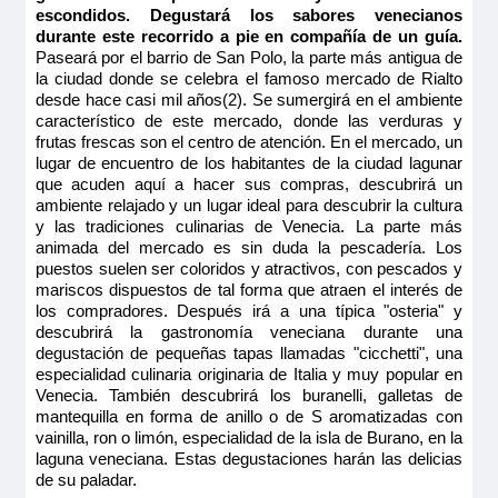
639€
PUENTE SUPERIOR 2 CAMAS SEPARABLES
Tamaño
escondidos. Degustará los sabores venecianos
830€
MS Michelangelo
CAT B
durante este recorrido a pie en compañía de un guía.
18.00m
2
Paseará por el barrio de San Polo, la parte más antigua de
PUENTE SUPERIOR 2 CAMAS SEPARABLES
Reservar
Ocupación máxima
la ciudad donde se celebra el famoso mercado de Rialto
Reservar
2
CAT A
723€
desde hace casi mil años(2). Se sumergirá en el ambiente
914€
Camarote amplio y cómodo con cama grande separable,
característico de este mercado, donde las verduras y
Categoría
baño (lavabo, ducha y aseo privados, toallas incluidas),
Camarote amplio y cómodo con cama grande separable,
frutas frescas son el centro de atención. En el mercado, un
4 anclas
764€
secador, televisión, caja fuerte y radio. Situado en el puente
baño (lavabo, ducha y aseo privados, toallas incluidas),
lugar de encuentro de los habitantes de la ciudad lagunar
superior con grandes ventanas altas correderas, ofrece una
955€
secador, televisión, caja fuerte y radio. Situado en el puente
Último camarote
vista panorámica del paisaje.
que acuden aquí a hacer sus compras, descubrirá un
principal con ventanas, ofrece una vista panorámica del
paisaje.
ambiente relajado y un lugar ideal para descubrir la cultura
Reservar
Tamaño
y las tradiciones culinarias de Venecia. La parte más
Quedan 2 camarotes
Tamaño
11.00m
2
animada del mercado es sin duda la pescadería. Los
11.00m
2
Camarote amplio y cómodo con cama grande separable,
Reservar
Ocupación máxima
puestos suelen ser coloridos y atractivos, con pescados y
baño (lavabo, ducha y aseo privados, toallas incluidas),
Ocupación máxima
2
mariscos dispuestos de tal forma que atraen el interés de
secador, televisión, caja fuerte y radio. Situado en el puente
2
los compradores. Después irá a una típica "osteria" y
superior con grandes ventanas altas correderas, ofrece una
MS Michelangelo
Camarote amplio y cómodo con cama grande separable,
MS Michelangelo
Categoría
vista panorámica del paisaje.
descubrirá la gastronomía veneciana durante una
baño (lavabo, ducha y aseo privados, toallas incluidas),
Categoría
4 anclas
PUENTE PRINCIPAL 2 CAMAS SEPARABLES
degustación de pequeñas tapas llamadas "cicchetti", una
secador, televisión, caja fuerte y radio. Situado en el puente
PUENTE PRINCIPAL 2 CAMAS SEPARABLES
Tamaño
4 anclas
superior con grandes ventanas altas correderas, ofrece una
especialidad culinaria originaria de Italia y muy popular en
SUITE CAT B
11.00m
2
vista panorámica del paisaje.
SUITE CAT B
Venecia. También descubrirá los buranelli, galletas de
Ocupación máxima
Tamaño
mantequilla en forma de anillo o de S aromatizadas con
2
vainilla, ron o limón, especialidad de la isla de Burano, en la
914€
11.00m
2
723€
laguna veneciana. Estas degustaciones harán las delicias
914€
Categoría
Ocupación máxima
de su paladar.
4 anclas
2