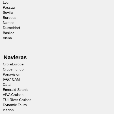
Estas degustaciones harán las delicias de
Lyon
Passau
su paladar.
Sevilla
Burdeos
OBSERVACIONES
Nantes
Dusseldorf
Basilea
El orden de las visitas está sujeto a
Viena
modificaciones.
Los horarios son orientativos.
Navieras
CroisiEurope
Crucemundo
Panavision
IAG7 CAM
Catai
Emerald Spanic
VIVA Cruises
TUI River Cruises
Visita guiada de Padua
Día 4
Dynamic Tours
(Después del mediodía)
Icárion