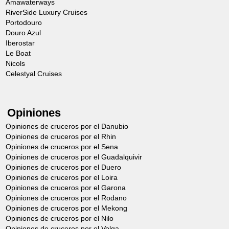
Amawaterways
Desde 68,00€
RiverSide Luxury Cruises
Portodouro
Padua, probablemente más conocida
Douro Azul
Iberostar
como la ciudad de San Antonio, es una de
Le Boat
las ciudades de artes más importantes de
Nicols
Celestyal Cruises
Italia. Giotto (1267-1337, pintor, escultor y
arquitecto italiano), dejó en Padua
algunas de sus obras maestras más
Opiniones
importantes que enriquecen el panorama
Opiniones de cruceros por el Danubio
Opiniones de cruceros por el Rhin
artístico de la ciudad. Se comenzará con
Opiniones de cruceros por el Sena
una visita de la ciudad en autocar,
Opiniones de cruceros por el Guadalquivir
Opiniones de cruceros por el Duero
después se visitará la basílica de San
Opiniones de cruceros por el Loira
Antonio de Padua, inmensa iglesia con
Opiniones de cruceros por el Garona
Opiniones de cruceros por el Rodano
elementos bizantinos y torres de
Opiniones de cruceros por el Mekong
minaretes. Alberga la tumba de San
Opiniones de cruceros por el Nilo
Opiniones de cruceros por el Volga