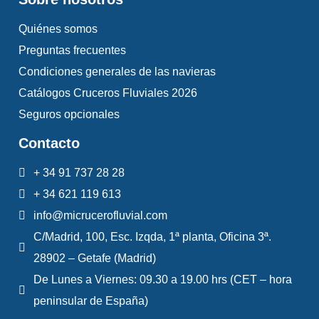
Se recomienda calzado cómodo.
Quiénes somos
Los comentarios sobre la Iglesia de
Preguntas frecuentes
San Antonio se darán en el exterior,
Condiciones generales de las navieras
ya que no están autorizados en el
Catálogos Cruceros Fluviales 2026
interior.
Seguros opcionales
Se exige vestimenta adecuada en la
Contacto
Iglesia de San Antonio.
+ 34 91 737 28 28
El orden de las visitas está sujeto a
+ 34 621 119 613
modificaciones.
info@micrucerofluvial.com
Los horarios son orientativos.
C/Madrid, 100, Esc. Izqda, 1ª planta, Oficina 3ª.
La salida y el regreso de la excursión
28902 – Getafe (Madrid)
se ajustan según la dirección del
De Lunes a Viernes: 09.30 a 19.00 hrs (CET – hora
crucero:
peninsular de España)
VEN: salida de Chioggia / regreso