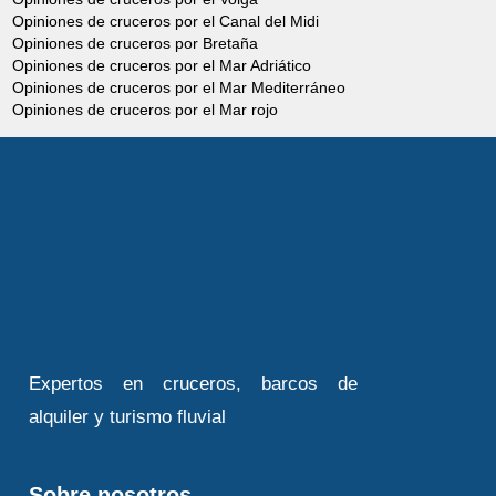
Antonio, lugar de peregrinaje a nivel
Opiniones de cruceros por el Canal del Midi
mundial. Frente a la iglesia se podrá
Opiniones de cruceros por Bretaña
Opiniones de cruceros por el Mar Adriático
admirar la estatua de bronce del siglo XV
Opiniones de cruceros por el Mar Mediterráneo
de Donatello, una obra de arte que
Opiniones de cruceros por el Mar rojo
influenció enormemente las esculturas del
renacimiento italiano. Una visita a pie por
el centro de la ciudad permitirá conocer la
Plaza de las Hierbas y la Plaza de las
Frutas, donde cada día hay un mercado
de productos frescos. A continuación se
pasará junto al Palacio del Capitan
(exterior), que incorpora la Torre del Reloj
Expertos en cruceros, barcos de
y su reloj astronómico que data del año
alquiler y turismo fluvial
1344. Se tendrá tiempo libre para visitar
la ciudad.
Sobre nosotros