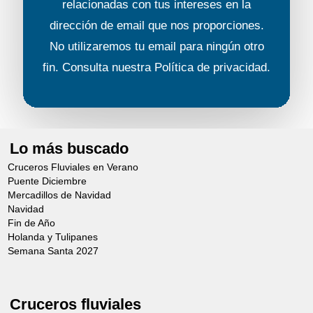
relacionadas con tus intereses en la
modificaciones.
dirección de email que nos proporciones.
Los horarios son orientativos.
No utilizaremos tu email para ningún otro
fin. Consulta nuestra
Política de privacidad
.
Lo más buscado
Cruceros Fluviales en Verano
CAMINATA GOURMET EN VENECIA
Puente Diciembre
Día 3 (Antes del mediodía)
Mercadillos de Navidad
Navidad
Desde 72,00€
Fin de Año
Holanda y Tulipanes
Semana Santa 2027
La cocina veneciana es famosa por su
finura y diversidad. En su rica historia se
ha visto influenciada por diversas
Cruceros fluviales