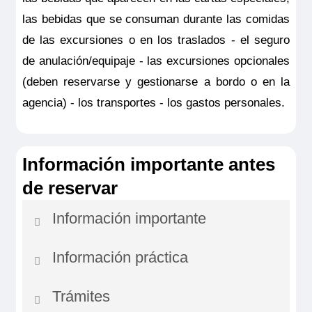
El orden de las visitas está sujeto a
las bebidas que se consuman durante las comidas
modificaciones.
de las excursiones o en los traslados - el seguro
Los horarios son orientativos.
de anulación/equipaje - las excursiones opcionales
(deben reservarse y gestionarse a bordo o en la
agencia) - los transportes - los gastos personales.
Información importante antes
de reservar
VISITA GUIADA DEL PALACIO DUCAL
Información importante
Día 2 (Antes del mediodía)
Desde 85,00€
Información práctica
NB: Por motivos de seguridad de navegación,
la empresa y el capitán del barco podrán
Cita con los guías en el barco. La visita
Trámites
La edad de los niños es de 2 a 9 años
cambiar el itinerario del crucero.
comenzará por una introducción histórica