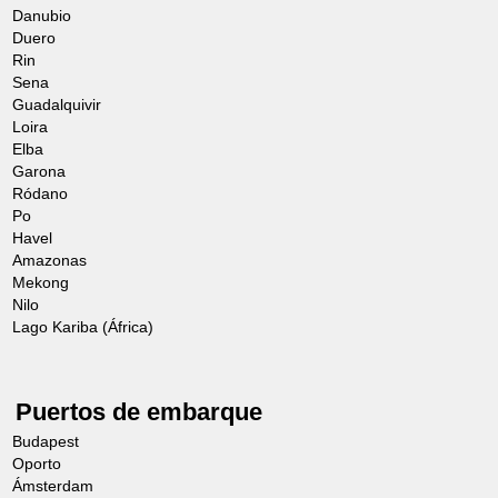
corrientes y aprovecha maravillosamente
Danubio
lo que ofrecen el mar y la fertilidad de la
Duero
Rin
llanura del Po o las islas de la laguna. Se
Sena
dirigirá al mercado de Rialto (cerrado los
Guadalquivir
Loira
domingos) en el barrio de San
Elba
Polo. Paseará por los puestos de fruta,
Garona
Ródano
verdura y pescado antes de sentarse en
Po
la terraza de una típica osteria a orillas
Havel
Amazonas
del Gran Canal para degustar los
Mekong
cicchetti, pequeñas tapas italianas que se
Nilo
Lago Kariba (África)
comen con la punta de los dedos y los
buranelli, galletas de mantequilla en forma
de anillo o de "S", aromatizadas con
Puertos de embarque
vainilla, ron o limón, especialidad de la
Budapest
Oporto
isla de Burano, en la laguna veneciana.
Ámsterdam