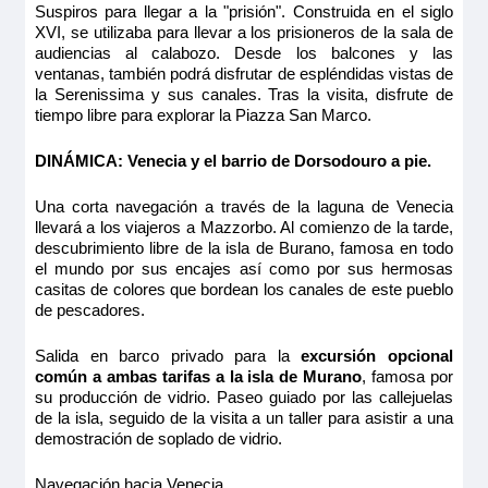
11.00m
Ocupación máxima
Categoría
Suspiros para llegar a la "prisión". Construida en el siglo
PUENTE PRINCIPAL 2 CAMAS SEPARABLES
2
MS Michelangelo
Ocupación máxima
4 anclas
XVI, se utilizaba para llevar a los prisioneros de la sala de
2
Camarote amplio y cómodo con cama grande separable,
audiencias al calabozo. Desde los balcones y las
SUITE CAT B
PUENTE PRINCIPAL 2 CAMAS SEPARABLES
Categoría
baño (lavabo, ducha y aseo privados, toallas incluidas),
ventanas, también podrá disfrutar de espléndidas vistas de
4 anclas
secador, televisión, caja fuerte y radio. Situado en el puente
Categoría
CAT B
la Serenissima y sus canales. Tras la visita, disfrute de
principal con ventanas, ofrece una vista panorámica del
4 anclas
723€
tiempo libre para explorar la Piazza San Marco.
paisaje.
MS Michelangelo
914€
Tamaño
598€
PUENTE PRINCIPAL 2 CAMAS SEPARABLES
MS Michelangelo
DINÁMICA:
Venecia y el barrio de Dorsodouro a pie.
789€
11.00m
2
CAT A
PUENTE PRINCIPAL 2 CAMAS SEPARABLES
Último camarote
Ocupación máxima
Una corta navegación a través de la laguna de Venecia
2
SUITE CAT B
Reservar
llevará a los viajeros a Mazzorbo. Al comienzo de la tarde,
Reservar
639€
descubrimiento libre de la isla de Burano, famosa en todo
Categoría
830€
el mundo por sus encajes así como por sus hermosas
4 anclas
723€
Suite amplia y cómoda con dos camas individuales, baño
Camarote amplio y cómodo con cama grande separable,
casitas de colores que bordean los canales de este pueblo
(lavabo, ducha y aseo privados, toallas incluidas), secador,
914€
baño (lavabo, ducha y aseo privados, toallas incluidas),
de pescadores.
televisión, caja fuerte y radio. Situada en el puente principal
secador, televisión, caja fuerte y radio. Situado en el puente
Reservar
con ventanas, ofrece una vista panorámica del paisaje.
principal con ventanas, ofrece una vista panorámica del
paisaje.
Tamaño
Salida en barco privado para la
excursión opcional
Último camarote
Tamaño
Camarote amplio y cómodo con cama grande separable,
común a ambas tarifas a la isla de Murano
, famosa por
18.00m
2
MS Michelangelo
baño (lavabo, ducha y aseo privados, toallas incluidas),
Reservar
su producción de vidrio. Paseo guiado por las callejuelas
11.00m
2
secador, televisión, caja fuerte y radio. Situado en el puente
Ocupación máxima
PUENTE PRINCIPAL 2 CAMAS SEPARABLES
de la isla, seguido de la visita a un taller para asistir a una
principal con ventanas, ofrece una vista panorámica del
Ocupación máxima
2
MS Michelangelo
demostración de soplado de vidrio.
paisaje.
Suite amplia y cómoda con dos camas individuales, baño
SUITE CAT B
2
MS Michelangelo
(lavabo, ducha y aseo privados, toallas incluidas), secador,
PUENTE SUPERIOR 2 CAMAS SEPARABLES
Categoría
Tamaño
televisión, caja fuerte y radio. Situada en el puente principal
Categoría
4 anclas
Navegación hacia Venecia.
2