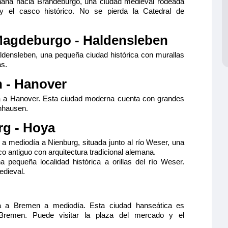
ñana hacia Brandeburgo, una ciudad medieval rodeada
Reservar
y el casco histórico. No se pierda la Catedral de
ción máxima
Magdeburgo - Haldensleben
densleben, una pequeña ciudad histórica con murallas
s.
 - Hanover
 a Hanover. Esta ciudad moderna cuenta con grandes
nhausen.
rg - Hoya
a mediodía a Nienburg, situada junto al río Weser, una
o antiguo con arquitectura tradicional alemana.
a pequeña localidad histórica a orillas del río Weser.
edieval.
a a Bremen a mediodía. Esta ciudad hanseática es
remen. Puede visitar la plaza del mercado y el