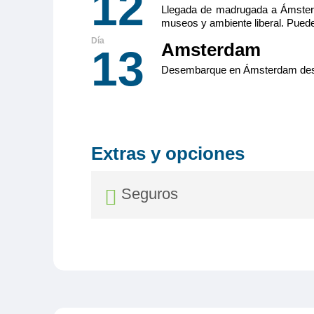
12
Llegada de madrugada a Ámsterd
museos y ambiente liberal. Pued
Amsterdam
13
Desembarque en Ámsterdam despué
Extras y opciones
Seguros
Seguro Go / Advanc
Desde 69,00€
Gastos de Anulación
: Hasta 10.