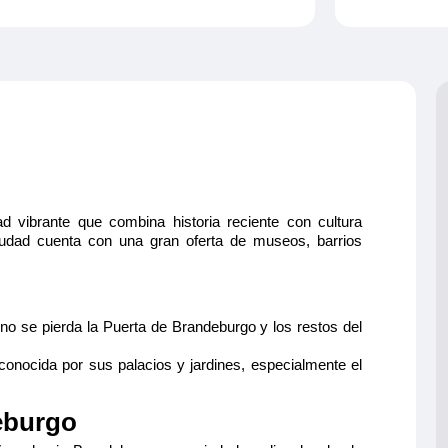
n Emerald
n TV, radio,
uerte, secador
3.450€
a y wc, aire
Reservar
ción máxima
d vibrante que combina historia reciente con cultura
udad cuenta con una gran oferta de museos, barrios
 no se pierda la Puerta de Brandeburgo y los restos del
nd
conocida por sus palacios y jardines, especialmente el
n TV, radio,
uerte, secador
5.295€
a y wc, aire
eburgo