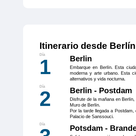
Double Cabi
Cuenta con co
minibar, caja f
de pelo, duch
acondicionado.
Itinerario desde Berlín
Berlin
1
Tamaño
Ocupa
2
13m
2
Embarque en Berlín. Esta ciuda
moderna y arte urbano. Esta ci
Categoría
alternativos y vida nocturna.
Premium
Berlin - Postdam
2
Viva Ruby
Disfrute de la mañana en Berlín,
Muro de Berlín.
Suite Diamo
Por la tarde llegada a Postdam, 
Cuenta con co
Palacio de Sanssouci.
minibar, caja f
de pelo, duch
Potsdam - Brand
acondicionado.