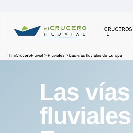
Skip
to
main
CRUCEROS
content
miCruceroFluvial
>
Fluviales
>
Las vías fluviales de Europa
Las vías
fluviales