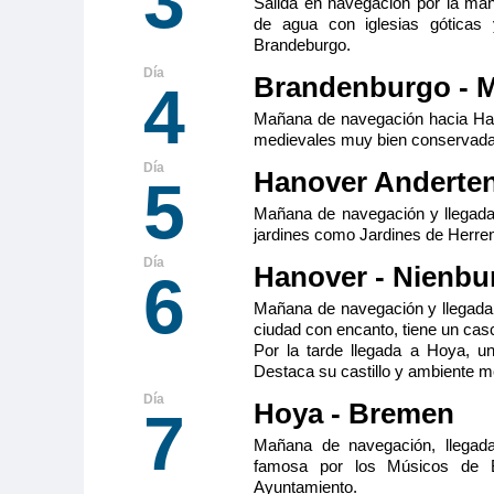
3
Salida en navegación por la ma
de agua con iglesias góticas 
Brandeburgo.
Tamaño
Ocupa
Brandenburgo - 
4
2
18m
2
Mañana de navegación hacia Hal
Categoría
medievales muy bien conservada
Premium
Hanover Anderten
5
Mañana de navegación y llegada
jardines como Jardines de Herre
Hanover - Nienbu
6
Mañana de navegación y llegada 
ciudad con encanto, tiene un casc
Por la tarde llegada a Hoya, un
Destaca su castillo y ambiente m
Hoya - Bremen
7
Mañana de navegación, llegad
famosa por los Músicos de B
Ayuntamiento.