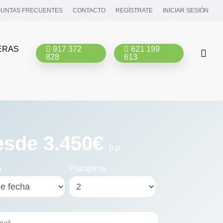
UNTAS FRECUENTES
CONTACTO
REGÍSTRATE
INICIAR SESIÓN
ERAS
917 372
621 199
bus
828
613
esde 3.450€
p.p.
a
Pasajeros