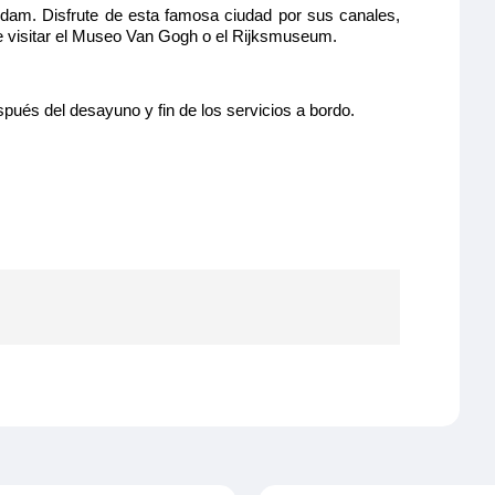
am. Disfrute de esta famosa ciudad por sus canales,
e visitar el Museo Van Gogh o el Rijksmuseum.
s del desayuno y fin de los servicios a bordo.
e 2.0
000 € por persona.