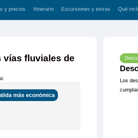
s y precios
Itinerario
Excursiones y extras
Qué incl
 vías fluviales de
Descu
Desc
l:
Los des
cumplan
alida más económica