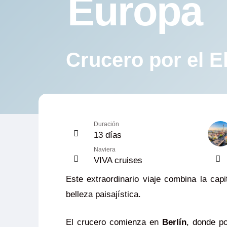
Europa
Crucero por el E
Duración
13 días
Naviera
VIVA cruises
Este extraordinario viaje combina la ca
belleza paisajística.
El crucero comienza en
Berlín
, donde po