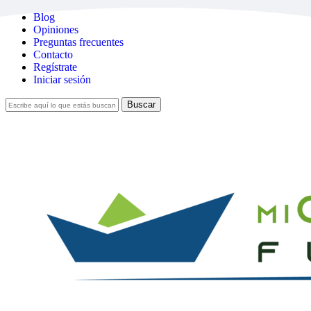
Skip
Blog
to
Opiniones
main
Preguntas frecuentes
content
Contacto
Regístrate
Iniciar sesión
Buscar
Cerrar