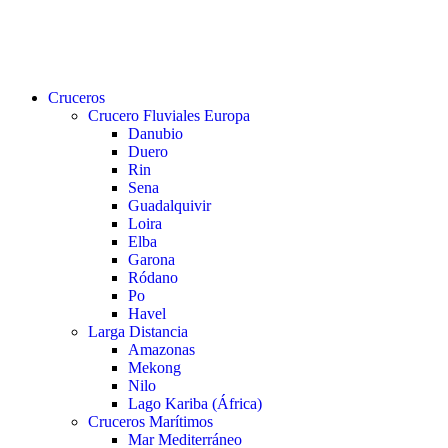
buscar
Menu
Cruceros
Crucero Fluviales Europa
Danubio
Duero
Rin
Sena
Guadalquivir
Loira
Elba
Garona
Ródano
Po
Havel
Larga Distancia
Amazonas
Mekong
Nilo
Lago Kariba (África)
Cruceros Marítimos
Mar Mediterráneo