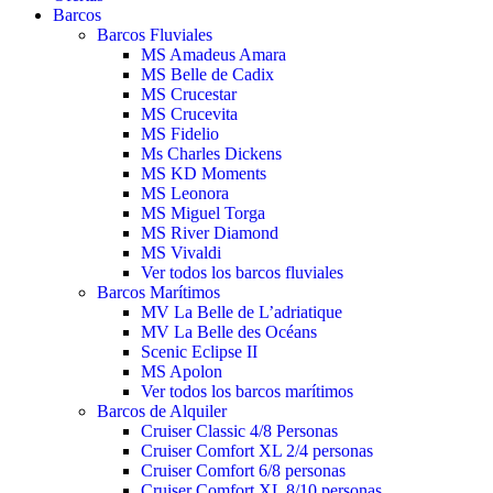
Barcos
Barcos Fluviales
MS Amadeus Amara
MS Belle de Cadix
MS Crucestar
MS Crucevita
MS Fidelio
Ms Charles Dickens
MS KD Moments
MS Leonora
MS Miguel Torga
MS River Diamond
MS Vivaldi
Ver todos los barcos fluviales
Barcos Marítimos
MV La Belle de L’adriatique
MV La Belle des Océans
Scenic Eclipse II
MS Apolon
Ver todos los barcos marítimos
Barcos de Alquiler
Cruiser Classic 4/8 Personas
Cruiser Comfort XL 2/4 personas
Cruiser Comfort 6/8 personas
Cruiser Comfort XL 8/10 personas