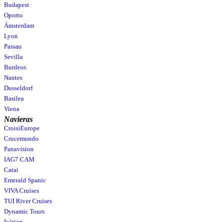
Budapest
Oporto
Ámsterdam
Lyon
Passau
Sevilla
Burdeos
Nantes
Dusseldorf
Basilea
Viena
Navieras
CroisiEurope
Crucemundo
Panavision
IAG7 CAM
Catai
Emerald Spanic
VIVA Cruises
TUI River Cruises
Dynamic Tours
Icárion