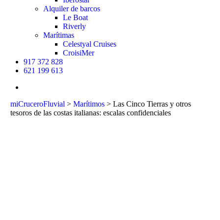
Alquiler de barcos
Le Boat
Riverly
Marítimas
Celestyal Cruises
CroisiMer
917 372 828
621 199 613
buscar
miCruceroFluvial
>
Marítimos
>
Las Cinco Tierras y otros
tesoros de las costas italianas: escalas confidenciales
Las Cinco
Tierras y otros
tesoros de las