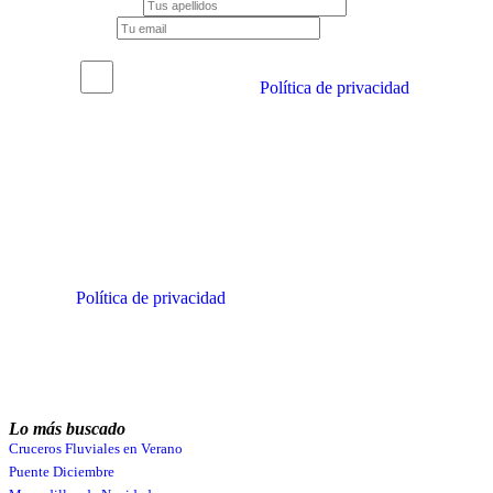
Apellidos
Email
He leído y acepto la
Política de privacidad
de miCruceroFluvial.
Quiero suscribirme
Recibirás emails con novedades y ofertas
relacionadas con tus intereses en la dirección de
email que nos proporciones. No utilizaremos tu
email para ningún otro fin. Consulta nuestra
Política de privacidad
.
Lo más buscado
Cruceros Fluviales en Verano
Puente Diciembre