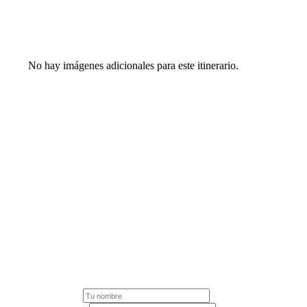
Ver todas las opiniones
No hay imágenes adicionales para este itinerario.
Suscríbete a nuestra
newsletter para
recibir novedades y
ofertas
Nombre