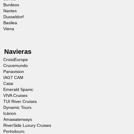
Burdeos
Nantes
Dusseldorf
Basilea
Viena
Navieras
CroisiEurope
Crucemundo
Panavision
IAG7 CAM
Catai
Emerald Spanic
VIVA Cruises
TUI River Cruises
Dynamic Tours
Icárion
Amawaterways
RiverSide Luxury Cruises
Portodouro