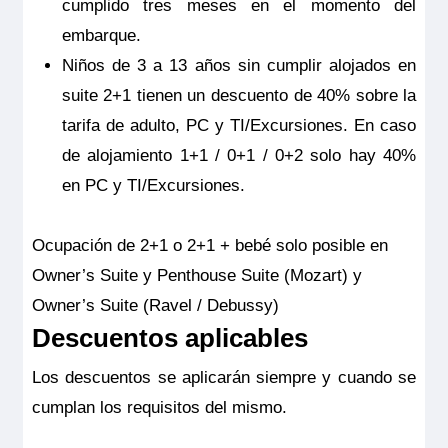
RiverSide Debussy
cumplido tres meses en el momento del
Symphony Suite – Puente Superior – Riverside
embarque.
Niños de 3 a 13 años sin cumplir alojados en
Pensión completa
por
14.141€
12.727€
p.p.
suite 2+1 tienen un descuento de 40% sobre la
tarifa de adulto, PC y TI/Excursiones. En caso
Todo incluido
por
15.191€
13.777€
p.p.
de alojamiento 1+1 / 0+1 / 0+2 solo hay 40%
Pensión completa con excursiones
por
15.541€
14.127€
p.p.
en PC y TI/Excursiones.
Ocupación de 2+1 o 2+1 + bebé solo posible en
Todo incluido con excursiones
por
16.591€
15.177€
p.p.
Owner’s Suite y Penthouse Suite (Mozart) y
Reservar
Owner’s Suite (Ravel / Debussy)
Descuentos aplicables
La suite Symphony con casi 18 metros cuadrados ofrece una
gran comodidad. Dispone de sábanas de la más fina calidad,
cama king size convertible a dos camas individuales, tiene
Los descuentos se aplicarán siempre y cuando se
vistas exteriores con sus ventanas-balcon panoramica.
Cuenta con armario vestidor, sofá, mesa de comedor/ café
cumplan los requisitos del mismo.
regulable en altura, escritorio/ zona de minibar con cafetera
espresso, TV HD, caja fuerte, secador y electricidad 220V
con puertos USB. En esta categoría hay suites disponibles