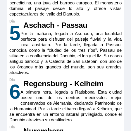
hermosas obras de arte en las paredes. Cuenta con armario
benedictina, una joya del barroco europeo. El monasterio
vestidor, sofá, mesa de comedor/ café regulable en altura,
domina el paisaje desde lo alto y ofrece vistas
escritorio/ zona de minibar con cafetera espresso, TV HD,
espectaculares del valle del Danubio.
caja fuerte, secador y electricidad 220V con puertos USB.
En esta categoría hay suites disponibles con puertas
interconectadas
Aschach - Passau
5
Tamaño
Por la mañana, llegada a Aschach, una localidad
22 – 23,5 m
2
perfecta para disfrutar del paisaje fluvial y la vida
Ocupación máxima
local austríaca. Por la tarde, llegada a Passau,
2
conocida como la “ciudad de los tres ríos”, Passau se
sitúa en la confluencia del Danubio, el Inn y el Ilz. Su casco
Categoría
antiguo barroco y la Catedral de San Esteban, con uno de
5 anclas lujo
los órganos más grandes del mundo, son sus grandes
atractivos.
Regensburg - Kelheim
6
A primera hora, llegada a Ratisbona. Esta ciudad
posee uno de los centros medievales mejor
conservados de Alemania, declarado Patrimonio de
la Humanidad. Por la tarde el barco llegará a Kelheim, que
se encuentra en un entorno natural privilegiado, donde el
Danubio atraviesa su desfiladero.