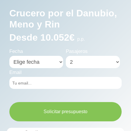
Crucero por el Danubio,
Meno y Rin
Desde 10.052€
p.p.
Fecha
Pasajeros
Email
Solicitar presupuesto