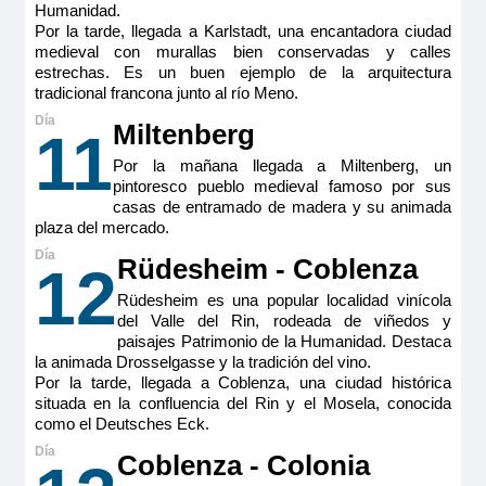
prefiere, de dos camas individuales. Cuenta con armario
Humanidad.
vestidor, sofá, mesa de comedor/ café regulable en altura,
Por la tarde, llegada a Karlstadt, una encantadora ciudad
escritorio/ zona de minibar con cafetera espresso, TV HD,
caja fuerte, secador y electricidad 220V con puertos USB.
medieval con murallas bien conservadas y calles
En esta categoría hay suites disponibles con puertas
estrechas. Es un buen ejemplo de la arquitectura
interconectadas
tradicional francona junto al río Meno.
Tamaño
Miltenberg
11
23 m
2
Ocupación máxima
Por la mañana llegada a Miltenberg, un
2
pintoresco pueblo medieval famoso por sus
casas de entramado de madera y su animada
Categoría
plaza del mercado.
5 anclas lujo
Rüdesheim - Coblenza
12
Rüdesheim es una popular localidad vinícola
del Valle del Rin, rodeada de viñedos y
paisajes Patrimonio de la Humanidad. Destaca
la animada Drosselgasse y la tradición del vino.
Por la tarde, llegada a Coblenza, una ciudad histórica
situada en la confluencia del Rin y el Mosela, conocida
como el Deutsches Eck.
Coblenza - Colonia