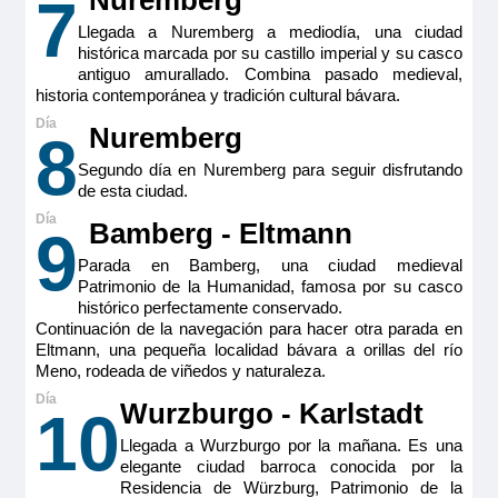
Nuremberg
7
Llegada a Nuremberg a mediodía, una ciudad
histórica marcada por su castillo imperial y su casco
RiverSide Debussy
antiguo amurallado. Combina pasado medieval,
historia contemporánea y tradición cultural bávara.
Riverside Suite – Puente Superior – Riverside
Nuremberg
8
Pensión completa
por
18.919€
17.027€
p.p.
Segundo día en Nuremberg para seguir disfrutando
de esta ciudad.
Todo incluido
por
19.969€
18.077€
p.p.
Bamberg - Eltmann
9
Pensión completa con excursiones
por
20.319€
18.427€
p.p.
Parada en Bamberg, una ciudad medieval
Patrimonio de la Humanidad, famosa por su casco
histórico perfectamente conservado.
Continuación de la navegación para hacer otra parada en
Todo incluido con excursiones
por
21.369€
19.477€
p.p.
Eltmann, una pequeña localidad bávara a orillas del río
Meno, rodeada de viñedos y naturaleza.
Reservar
Wurzburgo - Karlstadt
10
El nombre es un presagio: aquí todo fluye en ambos
Llegada a Wurzburgo por la mañana. Es una
sentidos. ¡Y podrá verlo a través de la ventana panorámica
elegante ciudad barroca conocida por la
nada más despertarse! Disfrute de estilo y comodidad, de un
diseño excepcional, de una cama de tamaño king o, si lo
Residencia de Würzburg, Patrimonio de la