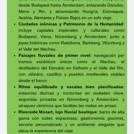
cambios por razones operativas o de fuerza
desde Budapest hasta Ámsterdam, enlazando Danubio,
Owner’s Suite y Riverside Suite.
Meno y Rin, y atravesando Hungría, Eslovaquia,
mayor.
Austria, Alemania y Países Bajos en un solo viaje.
Ciudades icónicas y Patrimonio de la Humanidad
:
incluye capitales imperiales y culturales como
Budapest, Viena, Núremberg y Ámsterdam, junto a
joyas históricas como Ratisbona, Bamberg, Würzburg y
el Valle del Wachau.
Paisajes fluviales de primer nivel
: navegación por
tramos escénicos únicos como el Wachau, el
desfiladero del Danubio en Kelheim y el Valle del Rin,
con viñedos, castillos y pueblos medievales visibles
desde el barco.
Ritmo equilibrado y escalas bien planificadas
:
estancias diurnas y nocturnas en ciudades clave,
segundas jornadas en Núremberg y Ámsterdam, y
atraques céntricos que facilitan las visitas sin prisas.
Riverside Mozart, lujo fluvial boutique
: barco de alta
gama con suites espaciosas, gastronomía gourmet,
servicio personalizado y un ambiente elegante que
eleva la experiencia del viaje.