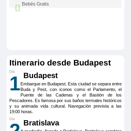
con puertas interconectadas
Bebés Gratis
Tamaño
Bebes hasta 3 años sin cumplir viajan gratis
18 m
2
Ocupación máxima
compartiendo camarote con los padres. No se
2
permite embarcar a niños que no hayan
Categoría
cumplido tres meses en el momento del
5 anclas lujo
embarque. Consultar coste de paquetes
aéreos, tasas aéreas, excursiones y otros
Itinerario desde Budapest
extras.
Budapest
1
Embarque en Budapest. Esta ciudad se separa entre
Buda y Pest, con iconos como el Parlamento, el
Puente de las Cadenas y el Bastión de los
Pescadores. Es famosa por sus baños termales históricos
y su animada vida cultural. Navegación prevista a las
19:00 horas.
Bratislava
2
RiverSide Debussy