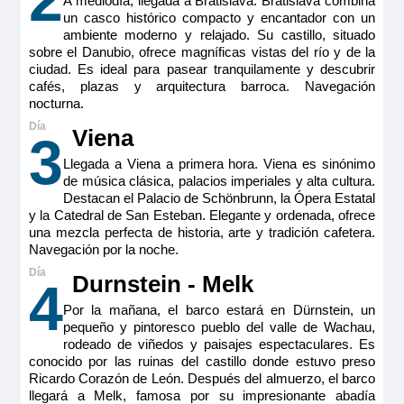
A mediodía, llegada a Bratislava. Bratislava combina
Seahorse Suite – Puente Intermedio –
un casco histórico compacto y encantador con un
ambiente moderno y relajado. Su castillo, situado
Seahorse
sobre el Danubio, ofrece magníficas vistas del río y de la
ciudad. Es ideal para pasear tranquilamente y descubrir
cafés, plazas y arquitectura barroca. Navegación
Pensión completa
por
17.327€
15.594€
p.p.
nocturna.
Todo incluido
por
18.377€
16.644€
p.p.
Viena
3
Pensión completa con excursiones
por
18.727€
16.994€
p.p.
Llegada a Viena a primera hora. Viena es sinónimo
de música clásica, palacios imperiales y alta cultura.
Destacan el Palacio de Schönbrunn, la Ópera Estatal
y la Catedral de San Esteban. Elegante y ordenada, ofrece
una mezcla perfecta de historia, arte y tradición cafetera.
Todo incluido con excursiones
por
19.777€
18.044€
p.p.
Navegación por la noche.
Reservar
Durnstein - Melk
4
Por la mañana, el barco estará en Dürnstein, un
Los caballitos de mar disfrutan de la paz y la tranquilidad. En
las suites que llevan su nombre, usted podrá hacer lo
pequeño y pintoresco pueblo del valle de Wachau,
mismo. Aquí dispone de mucho espacio, una cama king-size
rodeado de viñedos y paisajes espectaculares. Es
convertible en dos individuales con vistas a la ventana-
conocido por las ruinas del castillo donde estuvo preso
balcón panorámica, elegante baño con azulejos de mármol y
Ricardo Corazón de León. Después del almuerzo, el barco
un lavabo doble. Comodidad óptima gracias a sus metros
cuadrados decorados con los mejores materiales y con
llegará a Melk, famosa por su impresionante abadía