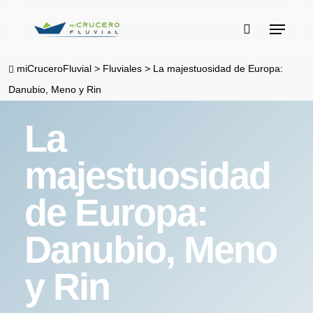
Skip
Menu
to
buscar
main
miCruceroFluvial
>
Fluviales
>
La majestuosidad de Europa:
content
Danubio, Meno y Rin
La
majestuosidad
de Europa:
Danubio, Meno
y Rin