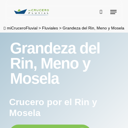
Skip
Menu
to
buscar
main
miCruceroFluvial
>
Fluviales
>
Grandeza del Rin, Meno y Mosela
content
Grandeza del
Rin, Meno y
Mosela
Crucero por el Rin y
Mosela