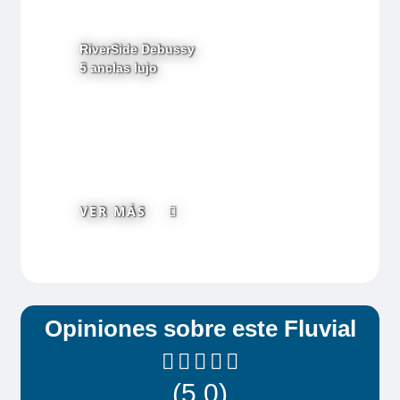
RiverSide Debussy
5 anclas lujo
VER MÁS
Opiniones sobre este Fluvial
(5,0)