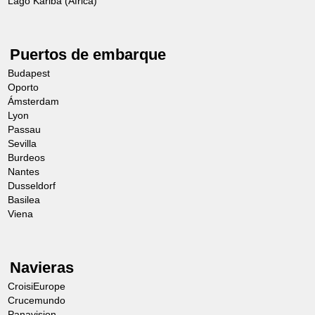
Lago Kariba (África)
Puertos de embarque
Budapest
Oporto
Ámsterdam
Lyon
Passau
Sevilla
Burdeos
Nantes
Dusseldorf
Basilea
Viena
Navieras
CroisiEurope
Crucemundo
Panavision