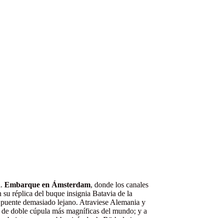
a
.
Embarque en Ámsterdam
, donde los canales
n su réplica del buque insignia Batavia de la
 puente demasiado lejano. Atraviese Alemania y
es de doble cúpula más magníficas del mundo; y a