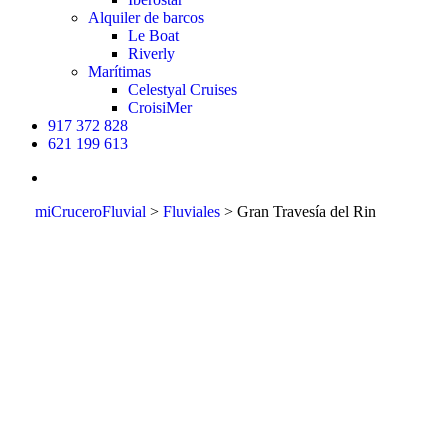
Alquiler de barcos
Le Boat
Riverly
Marítimas
Celestyal Cruises
CroisiMer
917 372 828
621 199 613
buscar
miCruceroFluvial
>
Fluviales
>
Gran Travesía del Rin
Gran Trav