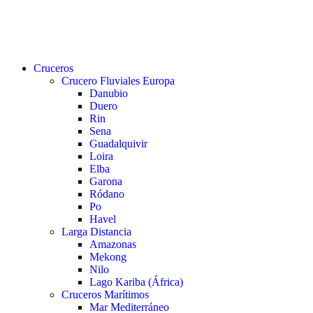
buscar
Menu
Cruceros
Crucero Fluviales Europa
Danubio
Duero
Rin
Sena
Guadalquivir
Loira
Elba
Garona
Ródano
Po
Havel
Larga Distancia
Amazonas
Mekong
Nilo
Lago Kariba (África)
Cruceros Marítimos
Mar Mediterráneo