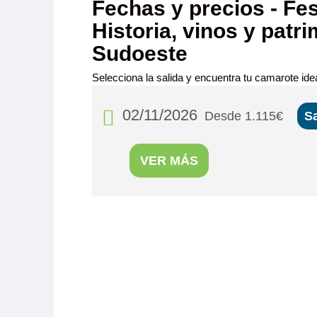
Fechas y precios - Fes
Historia, vinos y patri
Sudoeste
Selecciona la salida y encuentra tu camarote idea
02/11/2026
Desde 1.115€
S
VER MÁS
MS Cyrano
PUENTE PR
Camarote amp
con cama gr
(lavabo, du
privados, toall
secador, tele
fuerte y radio. Situado en el puente principal con ojo