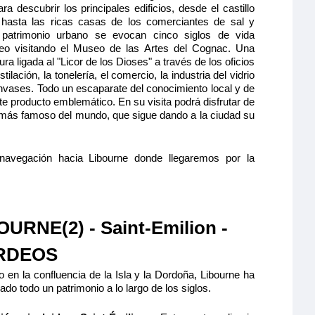
lio y cómodo
a descubrir los principales edificios, desde el castillo
de separable,
 hasta las ricas casas de los comerciantes de sal y
1.264€
 ducha y aseo
 patrimonio urbano se evocan cinco siglos de vida
 caja fuerte y
eo visitando el Museo de las Artes del Cognac. Una
as correderas,
ura ligada al "Licor de los Dioses" a través de los oficios
Quedan 3 camarotes
estilación, la tonelería, el comercio, la industria del vidrio
Reservar
envases. Todo un escaparate del conocimiento local y de
te producto emblemático. En su visita podrá disfrutar de
 más famoso del mundo, que sigue dando a la ciudad su
ción máxima
navegación hacia Libourne donde llegaremos por la
 de Bergerac
OURNE(2) - Saint-Emilion -
TERMEDIO 1 CAMA DOBLE -
RDEOS
CAT B
 en la confluencia de la Isla y la Dordoña, Libourne ha
lio y cómodo
 grande,
do todo un patrimonio a lo largo de los siglos.
1.264€
para personas
seo privados,