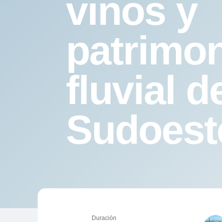
vinos y
patrimo
fluvial d
Sudoest
Duración