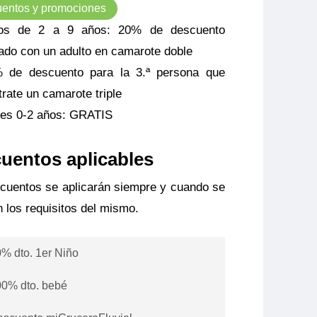
entos y promociones
os de 2 a 9 años: 20% de descuento
jado con un adulto en camarote doble
 de descuento para la 3.ª persona que
trate un camarote triple
es 0-2 años: GRATIS
uentos aplicables
cuentos se aplicarán siempre y cuando se
 los requisitos del mismo.
% dto. 1er Niño
0% dto. bebé
r niño de 2 a 10 años no cumplidos
pañado por un adulto tendrá 20% de