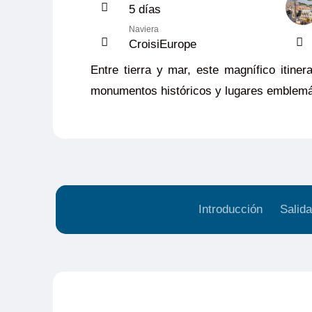
5 días
Naviera
CroisiEurope
Entre tierra y mar, este magnífico itiner
monumentos históricos y lugares emblemát
Introducción
Salida