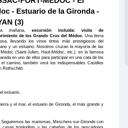
SAC-FORT-MEDOC - El
oc - Estuario de la Gironda -
AN (3)
la mañana,
excursión incluida: visita de
 de Bergerac
rimiento de los Grands Crus del Médoc.
Una tierra
TERMEDIO 1 CAMA DOBLE CAT
giosa, llevando los vinos tintos más prestigiosos del
céano y un estuario. Nosotros cruzan la mayoría de las
Médoc (Saint-Julien, Haut-Médoc, etc.). en la famosa
lio y cómodo
parada en uno de ellos para participar en una cata de los
ande, baño
el camino, también verá los indispensables Castillos
1.230€
cha y aseo
n Rothschild.
 caja fuerte y
as correderas,
Reservar
l estuario.
ción máxima
 tierra y el mar, el estuario de Gironda, el más grande y
. Seguiremos las marismas, Meschers-sur-Gironde con
s casas trogloditas y las cabañas de los pescadores