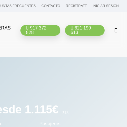
UNTAS FRECUENTES
CONTACTO
REGÍSTRATE
INICIAR SESIÓN
ERAS
917 372
621 199
bus
828
613
sde 1.115€
p.p.
a
Pasajeros