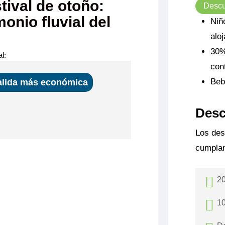
tival de otoño:
Descu
monio fluvial del
Niñ
alo
30%
l:
con
Beb
alida más económica
Desc
Los des
cumplan
 de Bergerac
INCIPAL 1 CAMA DOBLE CAT C
lio y cómodo
20
ande, baño
1.115€
cha y aseo
as incluidas),
10
Prime
visión, caja
 de buey.
acom
Quedan 3 camarotes