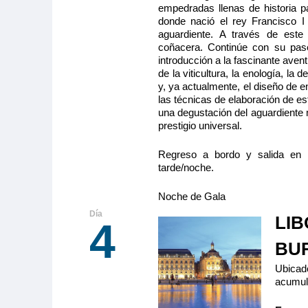
Camarote amp
empedradas llenas de historia par
con cama gran
donde nació el rey Francisco I
baño (lavabo,
aguardiente. A través de este
privados, toallas incluidas), secador, televisión,
coñacera. Continúe con su pas
radio. Situado en el puente intermedio con ventan
ofrece una vista panorámica del paisaje.
introducción a la fascinante avent
de la viticultura, la enología, la d
y, ya actualmente, el diseño de 
las técnicas de elaboración de es
una degustación del aguardiente
Tamaño
Ocupa
prestigio universal.
2
13.00m
2
Regreso a bordo y salida en 
Categoría
tarde/noche.
5 anclas
Noche de Gala
MS Cyrano
LIB
4
PUENTE IN
BU
ADAPTADA 
Ubicado
Camarote amp
con cama
acumula
acondicionada 
con movilidad reducida, baño (lavabo, ducha y a