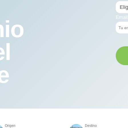
Email
nio
el
e
Origen
Destino