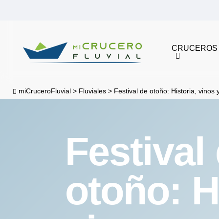
Skip
to
main
CRUCEROS
content
miCruceroFluvial
>
Fluviales
>
Festival de otoño: Historia, vinos 
Festival
otoño: H