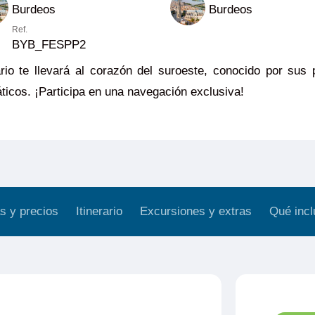
Burdeos
Burdeos
Ref.
BYB_FESPP2
ario te llevará al corazón del suroeste, conocido por sus
icos. ¡Participa en una navegación exclusiva!
s y precios
Itinerario
Excursiones y extras
Qué incl