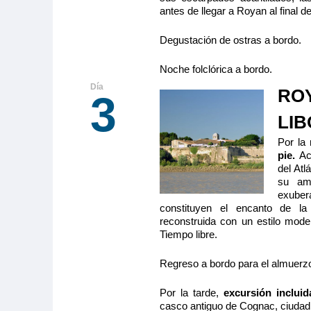
antes de llegar a Royan al final de
MS Cyrano
PUENTE SU
Degustación de ostras a bordo.
Camarote amp
con cama gr
Noche folclórica a bordo.
(lavabo, du
privados, toall
ROY
secador, tele
3
fuerte y radio. Situado en el puente superior con b
ventanas panorámicas correderas, ofrece una vis
LIB
del paisaje.
Por la
pie.
Ac
del Atl
Tamaño
Ocupa
su amb
2
11.00m
2
exuber
Categoría
constituyen el encanto de la
5 anclas
reconstruida con un estilo mode
Tiempo libre.
MS Cyrano
Regreso a bordo para el almuerz
PUENTE IN
Por la tarde,
excursión incluid
SEPARABLE
casco antiguo de Cognac, ciudad d