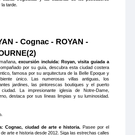
 la tarde.
 de Bergerac
PERIOR 1 CAMA DOBLE CAT C
lio y cómodo
ande, baño
1.250€
cha y aseo
as incluidas),
AN - Cognac - ROYAN -
visión, caja
alcón francés,
Quedan 2 camarotes
ta panorámica
OURNE(2)
Reservar
 mañana,
excursión incluida:
Royan, visita guiada a
ompañado por su guía, descubra esta ciudad costera
ántico, famosa por su arquitectura de la Belle Epoque y
ción máxima
iente único. Las numerosas villas antiguas, los
antes jardines, las pintorescas boutiques y el puerto
 ciudad. La impresionante iglesia de Notre-Dame,
rno, destaca por sus líneas limpias y su luminosidad.
 de Bergerac
o.
TERMEDIO 2 CAMAS
a: Cognac, ciudad de arte e historia.
Pasee por el
S CAT B
e arte e historia desde 2012. Siga las estrechas calles