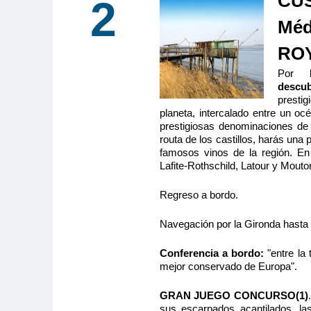
CUS
2
2
13.00m
2
Méd
Categoría
5 anclas
ROY
Por 
MS Cyrano
descub
PUENTE IN
presti
planeta, intercalado entre un o
C
prestigiosas denominaciones de 
Camarote amp
routa de los castillos, harás una 
con cama gr
famosos vinos de la región. En 
(lavabo, du
Lafite-Rothschild, Latour y Mouto
privados, toallas incluidas), secador, televisión,
radio. Situado en el puente intermedio con ventan
ofrece una vista panorámica del paisaje.
Regreso a bordo.
Navegación por la Gironda hasta e
Tamaño
Ocupa
2
11.00m
2
Conferencia a bordo:
"entre la
mejor conservado de Europa".
Categoría
5 anclas
GRAN JUEGO CONCURSO(1)
sus escarpados acantilados, la