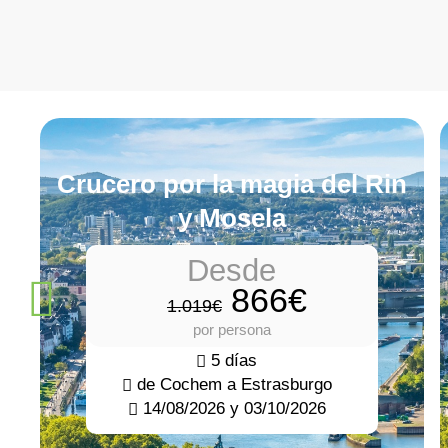
Crucero por la magia del Rin
y Mosela
Desde
866€
1.019€
por persona
5 días
de Cochem a Estrasburgo
14/08/2026 y 03/10/2026