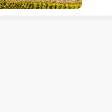
as
Opiniones
e
Opiniones de cruceros por el
o
Danubio
Opiniones de cruceros por el
Rhin
Opiniones de cruceros por el
anic
Sena
s
Opiniones de cruceros por el
ruises
Guadalquivir
urs
Opiniones de cruceros por el
Duero
ays
Opiniones de cruceros por el
uxury Cruises
Loira
Opiniones de cruceros por el
Garona
Opiniones de cruceros por el
Rodano