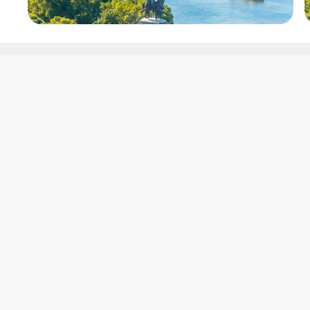
Lo más buscado
Cruceros f
Cruceros Fluviales en Verano
Danubio
Puente Diciembre
Duero
Mercadillos de Navidad
Rin
Navidad
Sena
Fin de Año
Guadalquivir
Holanda y Tulipanes
Loira
Semana Santa 2027
Elba
Garona
Ródano
Po
Havel
Amazonas
Mekong
Nilo
Lago Kariba (Áfric