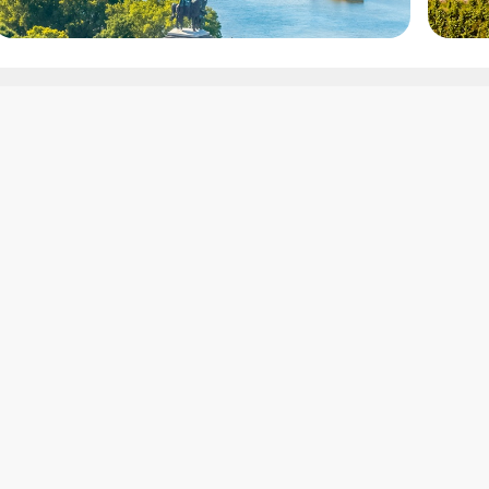
Puertos de
luviales
Navier
embarque
CroisiEurop
Budapest
Crucemund
Oporto
Panavision
Ámsterdam
IAG7 CAM
Lyon
Catai
Passau
Emerald Sp
Sevilla
VIVA Cruise
Burdeos
TUI River C
Nantes
Dynamic To
Dusseldorf
Icárion
Basilea
Amawaterw
Viena
RiverSide L
Portodouro
Douro Azul
a)
Iberostar
Le Boat