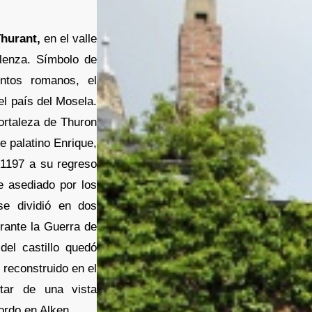
Thurant,
en el valle
lenza. Símbolo de
entos romanos, el
el país del Mosela.
ortaleza de Thuron
e palatino Enrique,
 1197 a su regreso
e asediado por los
se dividió en dos
rante la Guerra de
del castillo quedó
e reconstruido en el
tar de una vista
ordo en Alken.