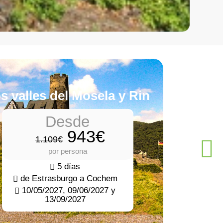
s valles del Mosela y Rin
Desde
943€
1.109€
por persona
5 días
de Estrasburgo a Cochem
10/05/2027, 09/06/2027 y
13/09/2027