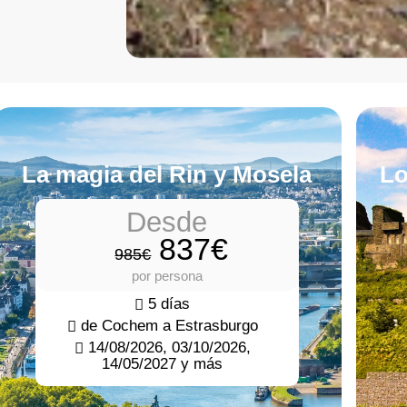
La magia del Rin y Mosela
Lo
Desde
837€
985€
por persona
5 días
de Cochem a Estrasburgo
14/08/2026, 03/10/2026,
14/05/2027 y más