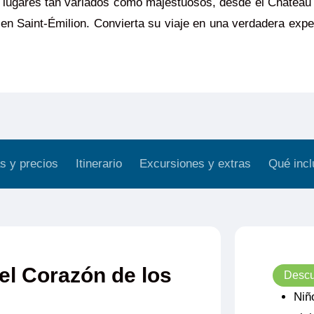
n lugares tan variados como majestuosos, desde el Château
en Saint-Émilion. Convierta su viaje en una verdadera exper
s y precios
Itinerario
Excursiones y extras
Qué incl
el Corazón de los
Descu
Niñ