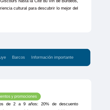
 Giscours hasta la Cité du Vin de Burdeos,
iencia cultural para descubrir lo mejor del
uye
Barcos
Información importante
entos y promociones
os de 2 a 9 años: 20% de descuento