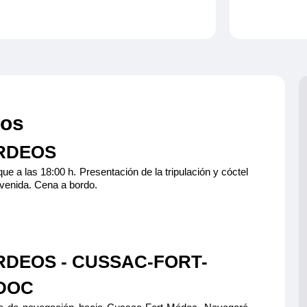
opcio
está 
los v
de pu
acum
gasto
Consu
otras
 de Bergerac
INCIPAL 2 CAMAS
S CAT C
eos
lio y cómodo
de separable,
545€
RDEOS
 ducha y aseo
 caja fuerte y
e a las 18:00 h. Presentación de la tripulación y cóctel
.
venida. Cena a bordo.
Reservar
ción máxima
DEOS - CUSSAC-FORT-
DOC