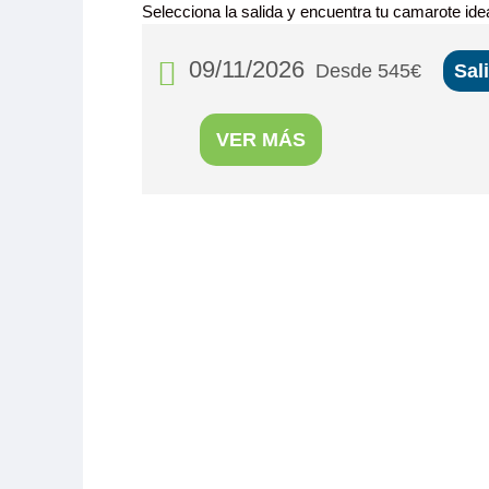
Selecciona la salida y encuentra tu camarote idea
09/11/2026
Desde 545€
Sal
VER MÁS
MS Cyrano
PUENTE PR
Camarote amp
con cama gr
(lavabo, du
privados, toall
secador, tele
fuerte y radio. Situado en el puente principal con ojo
Tamaño
Ocupa