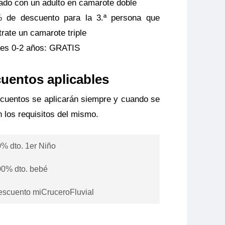
jado con un adulto en camarote doble
 de descuento para la 3.ª persona que
trate un camarote triple
es 0-2 años: GRATIS
uentos aplicables
cuentos se aplicarán siempre y cuando se
 los requisitos del mismo.
% dto. 1er Niño
0% dto. bebé
r niño de 2 a 10 años no cumplidos
pañado por un adulto tendrá 20% de
scuento miCruceroFluvial
s menores de 2 años viajan gratis
ento sobre el precio base del crucero,
artiendo cama con un adulto en una
ncluir los vuelos, las tasas, los costes
ento aplicable por persona si el usuario
a doble. Pagan las tasas. No se incluye