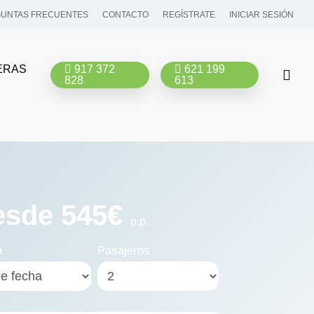
UNTAS FRECUENTES
CONTACTO
REGÍSTRATE
INICIAR SESIÓN
ERAS
917 372
621 199
bus
828
613
esde 545€
p.p.
a
Pasajeros