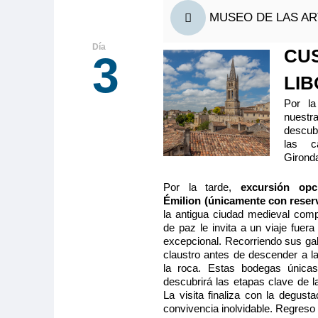
SEPARABLE
MUSEO DE LAS ART
Camarote amp
con cama gran
baño (lavabo,
CU
3
privados, toallas incluidas), secador, televisión,
radio. Situado en el puente principal con ojo de buey
LIB
Por la
nuestr
descubr
las c
Tamaño
Ocupa
Girond
2
13.00m
2
Categoría
Por la tarde,
excursión opc
5 anclas
Émilion (únicamente con reserv
la antigua ciudad medieval com
de paz le invita a un viaje fuer
MS Cyrano
excepcional. Recorriendo sus gal
claustro antes de descender a l
PUENTE IN
la roca. Estas bodegas únicas
C
descubrirá las etapas clave de l
La visita finaliza con la degus
Camarote amp
con cama gr
convivencia inolvidable. Regreso
(lavabo, du