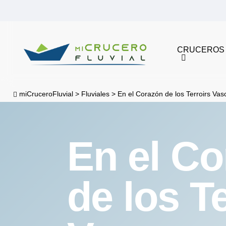
Skip
to
main
CRUCEROS
content
miCruceroFluvial
>
Fluviales
>
En el Corazón de los Terroirs Vas
En el C
de los T