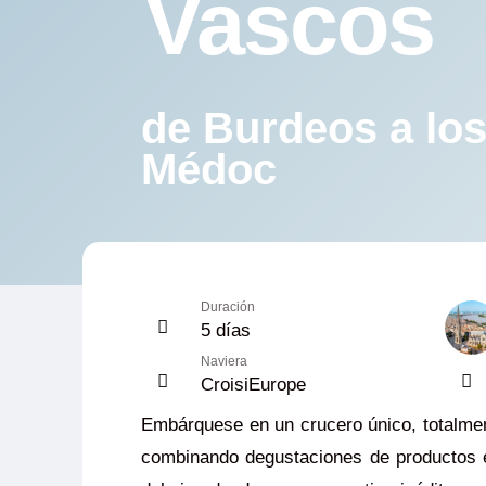
Vascos
de Burdeos a los
Médoc
Duración
5 días
Naviera
CroisiEurope
Embárquese en un crucero único, totalment
combinando degustaciones de productos e