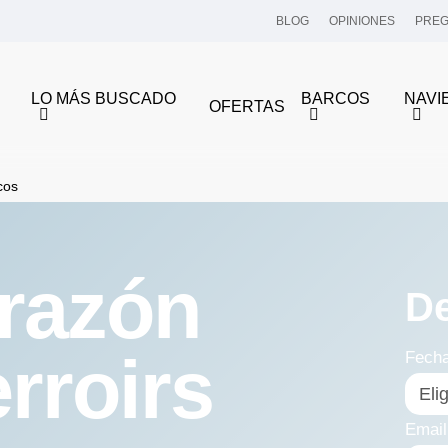
BLOG
OPINIONES
PREG
LO MÁS BUSCADO
BARCOS
NAVI
OFERTAS
cos
orazón
D
erroirs
Fech
Email