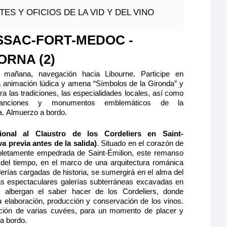
S CAT A
ES Y OFICIOS DE LA VID Y DEL VINO
lio y cómodo
de separable,
595€
 ducha y aseo
SSAC-FORT-MEDOC -
 caja fuerte y
.
ORNA (2)
Quedan 2 camarotes
 mañana, navegación hacia Libourne. Participe en
Reservar
a animación lúdica y amena “Símbolos de la Gironda” y
a las tradiciones, las especialidades locales, así como
anciones y monumentos emblemáticos de la
ción máxima
a. Almuerzo a bordo.
ional al Claustro de los Cordeliers en Saint-
a previa antes de la salida)
. Situado en el corazón de
pletamente empedrada de Saint-Émilion, este remanso
a del tiempo, en el marco de una arquitectura románica
 de Bergerac
erías cargadas de historia, se sumergirá en el alma del
as espectaculares galerías subterráneas excavadas en
TERMEDIO 1 CAMA DOBLE CAT
 albergan el saber hacer de los Cordeliers, donde
a elaboración, producción y conservación de los vinos.
tación de varias cuvées, para un momento de placer y
lio y cómodo
ande, baño
 a bordo.
660€
cha y aseo