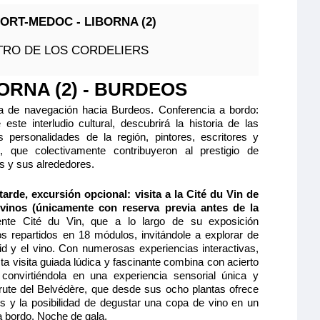
 caja fuerte y
FORT-MEDOC - LIBORNA (2)
as correderas,
Quedan 3 camarotes
STRO DE LOS CORDELIERS
Reservar
ORNA (2) - BURDEOS
ción máxima
 de navegación hacia Burdeos. Conferencia a bordo:
 este interludio cultural, descubrirá la historia de las
s personalidades de la región, pintores, escritores y
as, que colectivamente contribuyeron al prestigio de
s y sus alrededores.
 de Bergerac
tarde, excursión opcional: visita a la Cité du Vin de
inos (únicamente con reserva previa antes de la
TERMEDIO 2 CAMAS
ente Cité du Vin, que a lo largo de su exposición
s repartidos en 18 módulos, invitándole a explorar de
S CAT B
id y el vino. Con numerosas experiencias interactivas,
lio y cómodo
ta visita guiada lúdica y fascinante combina con acierto
de separable,
680€
 ducha y aseo
, convirtiéndola en una experiencia sensorial única y
 caja fuerte y
frute del Belvédère, que desde sus ocho plantas ofrece
as correderas,
 y la posibilidad de degustar una copa de vino en un
Quedan 2 camarotes
a bordo. Noche de gala.