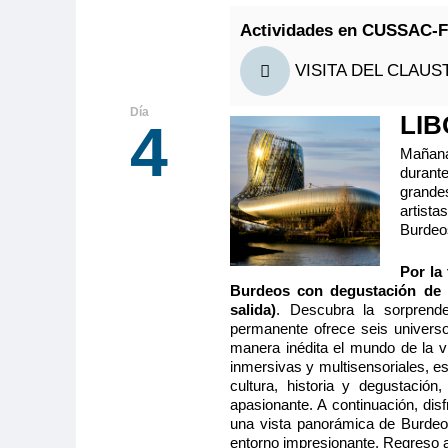
privados, toallas incluidas), secador, televisión,
Actividades en CUSSAC-
radio. Situado en el puente intermedio con ventan
ofrece una vista panorámica del paisaje.
VISITA DEL CLAU
LIB
4
Tamaño
Ocupa
Mañana
2
11.00m
2
durante
grande
Categoría
artist
5 anclas
Burdeo
MS Cyrano
Por la 
Burdeos con degustación de v
PUENTE IN
salida)
. Descubra la sorprend
permanente ofrece seis universo
SEPARABLE
manera inédita el mundo de la v
Camarote amp
inmersivas y multisensoriales, es
con cama gran
baño (lavabo,
cultura, historia y degustación
privados, toallas incluidas), secador, televisión,
apasionante. A continuación, dis
radio. Situado en el puente intermedio con ventan
una vista panorámica de Burdeos
ofrece una vista panorámica del paisaje.
entorno impresionante. Regreso 