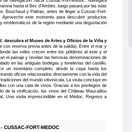
 de navegación hacia Cussac-Fort-Médoc. Navegará
 de Bergerac
Garona hasta el Bec d’Ambès, luego pasará por las islas
te, Bouchaud y Patiras, antes de llegar a Cussac-Fort-
INCIPAL 2 CAMAS
 Aproveche este momento para descubrir productos
S CAT B
 y emblemáticos de la región mediante una degustación
lio y cómodo
de separable,
565€
 ducha y aseo
l: descubra el Museo de Artes y Oficios de la Viña y
 caja fuerte y
 con reserva previa antes de la salida). Entre el mar y
.
 donde las vides crecen entre los pólderes al este y el
Quedan 2 camarotes
pican el paisaje y revelan las famosas denominaciones de
Reservar
lado en las antiguas bodegas y tonelerías del castillo.
ce un inventario completo, desde la cepa hasta los
rando oficios relacionados directamente con la vida del
radiciones del mundo vitivinícola. La visita concluye en
ción máxima
ou con una cata de vinos. Gracias a los privilegios de
do de la vinificación, los vinos del Château Maucaillou
al. Una visita imprescindible en el Médoc. Regreso a
 de Bergerac
INCIPAL 2 CAMAS
S - CUSSAC-FORT-MEDOC