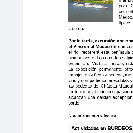
Mañana
MS Cyrano
por el 
del nor
PUENTE PR
Médoc.
SEPARABLE
típicos
a bordo.
Camarote amp
con cama gran
baño (lavabo,
Por la tarde, excursión opciona
privados, toallas incluidas), secador, televisión,
el Vino en el Médoc
(únicamente
radio. Situado en el puente principal con ojo de buey
el río, recorrerá esta península
pinar al oeste. Los castillos sal
Grand Cru. Visita al museo, insta
La exposición permanente ofre
trabajos en viñedo y bodega, most
vino y compartiendo anécdotas y t
Tamaño
Ocupa
las bodegas del Château Maucaill
2
13.00m
2
su terroir y al cuidado apasiona
Categoría
alcanzan una calidad excepcion
5 anclas
bordo.
Noche animada y festiva.
MS Cyrano
PUENTE PR
Actividades en BURDEO