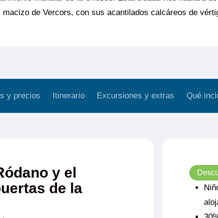
l macizo de Vercors, con sus acantilados calcáreos de vérti
s y precios
Itinerario
Excursiones y extras
Qué incl
Ródano y el
Descu
uertas de la
Niñ
alo
30%