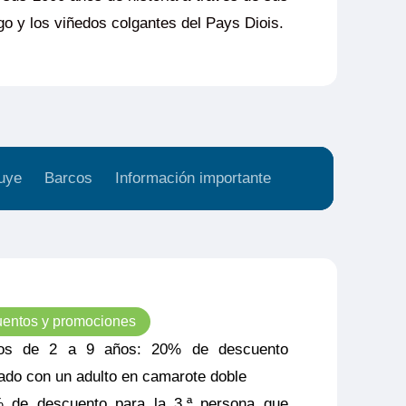
go y los viñedos colgantes del Pays Diois.
uye
Barcos
Información importante
entos y promociones
os de 2 a 9 años: 20% de descuento
jado con un adulto en camarote doble
 de descuento para la 3.ª persona que