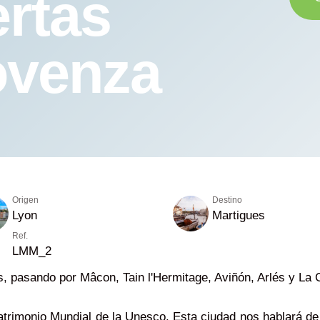
ertas
ovenza
Origen
Destino
Lyon
Martigues
Ref.
LMM_2
s, pasando por Mâcon, Tain l'Hermitage, Aviñón, Arlés y La
atrimonio Mundial de la Unesco. Esta ciudad nos hablará de