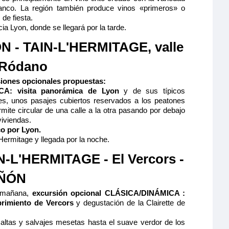
nco. La región también produce vinos «primeros» o
de fiesta.
a Lyon, donde se llegará por la tarde.
N - TAIN-L'HERMITAGE, valle
 Ródano
iones opcionales propuestas:
CA: visita panorámica de Lyon
y de sus típicos
les, unos pasajes cubiertos reservados a los peatones
mite circular de una calle a la otra pasando por debajo
viviendas.
o por Lyon.
Hermitage y llegada por la noche.
N-L'HERMITAGE - El Vercors -
IÑÓN
 mañana,
excursión opcional CLÁSICA/DINÁMICA :
rimiento de Vercors
y degustación de la Clairette de
altas y salvajes mesetas hasta el suave verdor de los