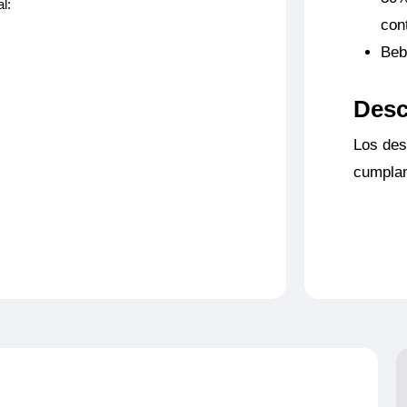
l:
con
Beb
Desc
Los des
cumplan