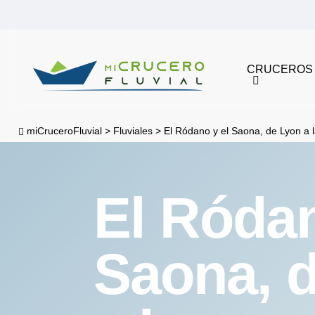
Skip
to
main
CRUCEROS
content
miCruceroFluvial
>
Fluviales
>
El Ródano y el Saona, de Lyon a 
El Ródan
Saona, 