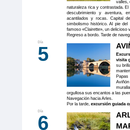
valles,
naturaleza rica y contrastada. E
descubrimiento y aventura, e
acantilados y rocas. Capital d
simbolismo histórico. Al pie de
famoso «Clairette», un delicioso
Regreso a bordo. Tarde de navegac
AVI
5
Excur
visita
su bril
manteni
Papas 
Aviñón
murall
orgullosa sus encantos a las pue
Navegación hacia Arles.
Por la tarde,
excursión guiada o
ARL
6
MAR