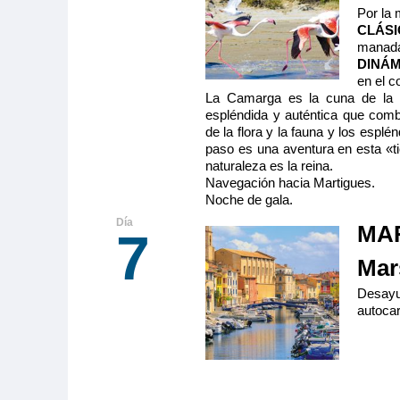
Por la
CLÁS
manada 
DINÁMI
en el c
La Camarga es la cuna de la cu
espléndida y auténtica que comb
de la flora y la fauna y los esplé
paso es una aventura en esta «tie
naturaleza es la reina.
Navegación hacia Martigues.
Noche de gala.
MAR
7
Mars
Desayu
autocar