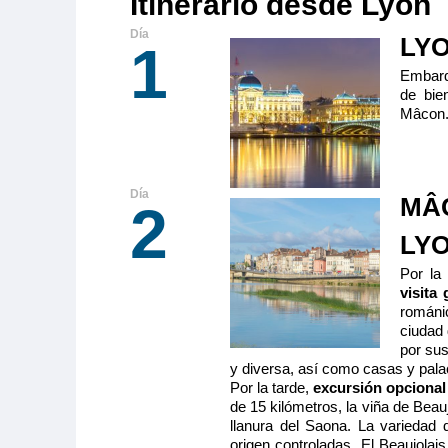
Itinerario desde Lyon
LY
1
Embarqu
de bie
Mâcon. 
MÂC
2
LY
Por la
visita
románi
ciudad 
por su
y diversa, así como casas y pala
Por la tarde,
excursión opciona
de 15 kilómetros, la viña de Beau
llanura del Saona. La variedad 
origen controladas. El Beaujolais