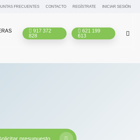
UNTAS FRECUENTES
CONTACTO
REGÍSTRATE
INICIAR SESIÓN
ERAS
917 372
621 199
bus
828
613
Solicitar presupuesto