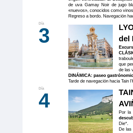
de uva Gamay Noir de jugo bla
«nuevos», conocidos como vinos 
Regreso a bordo. Navegación haci
LYO
3
del
Excurs
CLÁSI
trabou
que per
de las 
DINÁMICA: paseo gastrónomic
Tarde de navegación hacia Tain l'
TAI
4
AV
Por la
descub
Die*.
De las 