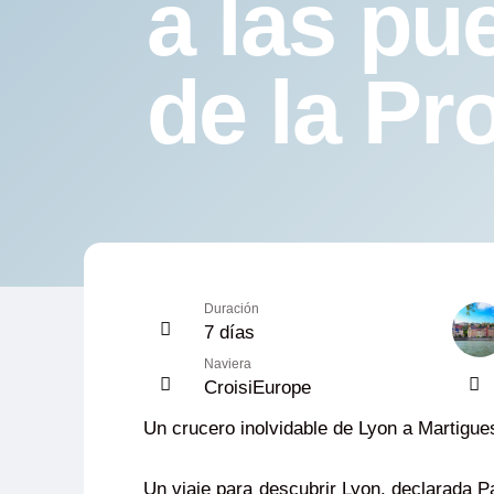
a las pu
de la Pr
Duración
7 días
Naviera
CroisiEurope
Un crucero inolvidable de Lyon a Martigue
Un viaje para descubrir Lyon, declarada P