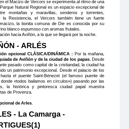
 en el Macizo de Vercors se experimenta al ritmo de una
l Parque Natural Regional es un espacio excepcional de
ntre montañas y maravillas, senderos y torrentes,
e la Resistencia, el Vercors también tiene un fuerte
l macizo, la bonita comuna de Die es conocida por su
 vino blanco espumoso con aromas frutales.
ión hacia Aviñón, a la que se llegará por la noche.
ÑÓN - ARLÉS
sión opcional CLÁSICA/DINÁMICA :
Por la mañana,
 guiada de Aviñón y de la ciudad de los papas.
Desde
lante pasado como capital de la cristiandad, la ciudad ha
do un patrimonio excepcional. Desde el palacio de los
hasta el puente Saint-Bénezet (el famoso puente de
 donde «todos bailamos en círculos») pasando por las
as, la histórica y pintoresca ciudad papal muestra
rtas de Provenza.
pcional de Arles
.
ES - La Camarga -
TIGUES(1)