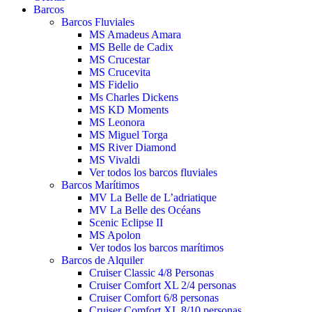
Barcos
Barcos Fluviales
MS Amadeus Amara
MS Belle de Cadix
MS Crucestar
MS Crucevita
MS Fidelio
Ms Charles Dickens
MS KD Moments
MS Leonora
MS Miguel Torga
MS River Diamond
MS Vivaldi
Ver todos los barcos fluviales
Barcos Marítimos
MV La Belle de L’adriatique
MV La Belle des Océans
Scenic Eclipse II
MS Apolon
Ver todos los barcos marítimos
Barcos de Alquiler
Cruiser Classic 4/8 Personas
Cruiser Comfort XL 2/4 personas
Cruiser Comfort 6/8 personas
Cruiser Comfort XL 8/10 personas