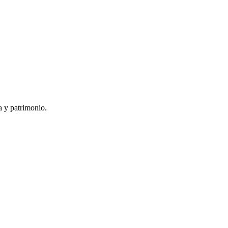
a y patrimonio.
mo legado: Art