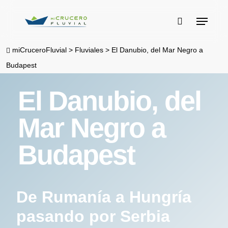
Skip
Menu
to
buscar
main
miCruceroFluvial
>
Fluviales
>
El Danubio, del Mar Negro a
content
Budapest
El Danubio, del
Mar Negro a
Budapest
De Rumanía a Hungría
pasando por Serbia