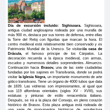
Quedan 2 camarotes
Tamaño
13.00m
2
Reservar
Ocupación máxima
2
Camarote amplio y cómodo con cama grande separable,
Día de excursión incluido:
Sighisoara.
Sighisoara,
baño (lavabo, ducha y aseo privados, toallas incluidas),
Categoría
antigua ciudad anglosajona rodeada por una muralla de
secador, televisión, caja fuerte y radio. Situado en el puente
5 anclas
principal con ventanas altas, ofrece una vista panorámica del
más 900 m, destaca por sus torres de defensa, entre ellas
paisaje.
la Torre del Reloj con figuritas que marcan la hora. El
Tamaño
centro medieval está relativamente bien conservado y es
Patrimonio Mundial de la Unesco. Se visitará
la casa de
13.00m
2
Drácula,
el famoso príncipe de los Cárpatos. La
Ocupación máxima
decoración recuerda a la época medieval, con armas,
2
escudos y numerosos detalles sorprendentes. Almuerzo.
Continuación hacia
Brasov,
una de las siete ciudadelas
Categoría
fundadas por los sajones en Transilvania, donde se podrá
5 anclas
visitar
la Iglesia Negra,
un importante monumento de arte
gótico transilvano. Tiene un órgano de 4000 tubos que data
de 1839. Las vidrieras son impresionantes, al igual que
sus 119 alfombras orientales (siglos XV - XVIII), sus
estatuas y pinturas de estilo renacentista italiano.
Después, se irá a la plaza del Consejo, en pleno corazón
histórico de Brasov. Esta plaza antigua está rodeada de
una serie de monumentos históricos de arquitectura