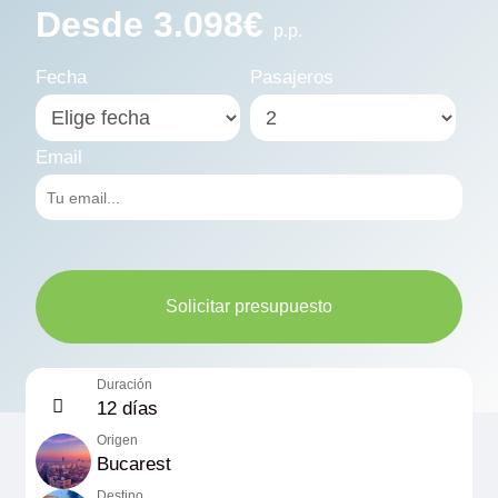
Desde 3.098€
p.p.
Fecha
Pasajeros
Email
Solicitar presupuesto
Duración
12 días
Origen
Bucarest
Destino