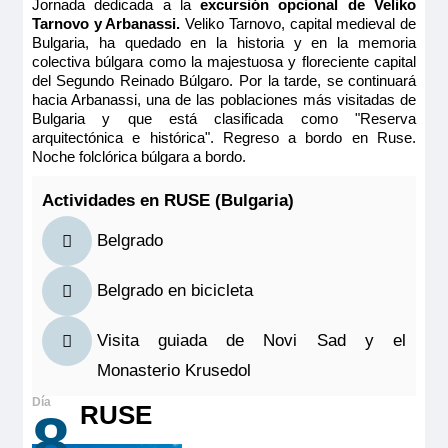
Jornada dedicada a la
excursión opcional de Veliko
principal con ventanas altas, ofrece una vista panorámica del
Tarnovo y Arbanassi.
Veliko Tarnovo, capital medieval de
paisaje.
Bulgaria, ha quedado en la historia y en la memoria
Tamaño
colectiva búlgara como la majestuosa y floreciente capital
13.00m
2
del Segundo Reinado Búlgaro. Por la tarde, se continuará
hacia Arbanassi, una de las poblaciones más visitadas de
Ocupación máxima
Bulgaria y que está clasificada como "Reserva
2
arquitectónica e histórica". Regreso a bordo en Ruse.
Categoría
Noche folclórica búlgara a bordo.
5 anclas
Actividades en RUSE (Bulgaria)
Belgrado
Belgrado en bicicleta
MS Vivaldi
Visita guiada de Novi Sad y el
PUENTE SUPERIOR 2 CAMAS SEPARABLES
Monasterio Krusedol
CAT B
RUSE
8
3.444€
4.008€