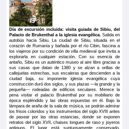
ventanas altas correderas, ofrece una vista panorámica del
paisaje.
Tamaño
9.00m
2
Ocupación máxima
Día de excursión incluida: visita guiada de Sibiu, del
2
Palacio de Brukenthal a la iglesia evangélica.
Salida en
autobús hacia Sibiu. La ciudad de Sibiu, situada en el
Categoría
corazón de Rumanía y bañada por el río Cibin, fascina a
5 anclas
los viajeros por su condición de villa medieval que invita a
explorarla en cualquier estación. Con su esencia de
antaño, Sibiu es un auténtico museo al aire libre gracias a
sus casas que datan de 1380 y se alzan a orillas de
callejuelas estrechas, sus escaleras que descienden a la
ciudad baja, su imponente iglesia evangélica cuya
construcción duró dos siglos, y sus plazas —la grande y la
pequeña— rodeadas de edificios seculares. Merece la
MS Vivaldi
pena visitar el palacio Brukenthal por su mobiliario de
época espléndido y las obras expuestas en él. Bajo la
PUENTE INTERMEDIO 1 CAMA DOBLE -
lámpara de araña de la sala de música, se podrán admirar
ADAPTADA CAT C
los frisos coloridos y los instrumentos del siglo XVIII antes
de pasear por las otras estancias, donde se exponen
retratos del siglo XVII, chaises longues de raso y joyeros
3.313€
antiguos. El lugar está suntuosamente conservado.