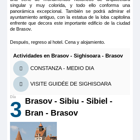
MS Vivaldi
singular y muy colorida, y todo ello conforma una
panorámica excepcional. También se podrá admirar el
PUENTE INTERMEDIO 1 CAMA DOBLE CAT
ayuntamiento antiguo, con la estatua de la loba capitolina
C
enfrente que decora este importante edificio de la ciudad
de Brasov.
3.313€
Después, regreso al hotel. Cena y alojamiento.
3.860€
MS Vivaldi
Actividades en Brasov - Sighisoara - Brasov
Reservar
PUENTE INTERMEDIO 1 CAMA DOBLE CAT
CONSTANZA - MEDIO DIA
C
Camarote amplio y cómodo con cama grande, baño (lavabo,
ducha y aseo privados, toallas incluidas), secador, televisión,
VISITE GUIDÉE DE SIGHISOARA
caja fuerte y radio. Situado en el puente intermedio con
3.313€
ventanas altas correderas, ofrece una vista panorámica del
3.860€
paisaje.
Brasov - Sibiu - Sibiel -
3
Tamaño
9.00m
2
Bran - Brasov
Reservar
Ocupación máxima
2
Camarote amplio y cómodo con cama grande, baño (lavabo,
ducha y aseo privados, toallas incluidas), secador, televisión,
Categoría
caja fuerte y radio. Situado en el puente intermedio con
5 anclas