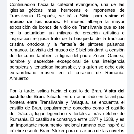
3.860€
Continuación hacia la catedral evangélica, una de las
iglesias góticas más hermosas e imponentes de
MS Vivaldi
Transilvania. Después, se irá a Sibiel para
visitar el
Último camarote
PUENTE INTERMEDIO 1 CAMA DOBLE -
museo de los iconos.
El museo alberga la mayor
Reservar
exposición de iconos de vidrio de Transilvania que existe
ADAPTADA CAT C
en la actualidad; un milagro de creación artística e
inspiración religiosa fruto de la búsqueda de la tradición
Camarote amplio y cómodo con cama grande, acondicionada
3.313€
cristina ortodoxa y la fantasía de pintores paisanos
para personas con movilidad reducida, baño adaptado
3.860€
rumanos. La visita del museo de Sibiel brindará la ocasión
(lavabo, ducha y aseo privados, toallas incluidas), secador,
televisión, caja fuerte y radio. Situado en el puente
de descubrir también la figura del padre Zosim Oancea,
intermedio con ventanas altas correderas, ofrece una vista
hombre y sacerdote excepcional de una inteligencia
panorámica del paisaje.
Último camarote
perspicaz y tenacidad incansable, y a quien se debe este
Tamaño
extraordinario museo en el corazón de Rumanía.
Reservar
9.00m
2
Almuerzo.
Ocupación máxima
Camarote amplio y cómodo con cama grande, acondicionada
Por la tarde, salida hacia el castillo de Bran.
Visita del
2
para personas con movilidad reducida, baño adaptado
castillo de Bran.
Situado en un acantilado en la antigua
(lavabo, ducha y aseo privados, toallas incluidas), secador,
Categoría
frontera entre Transilvania y Valaquia, se encuentra el
televisión, caja fuerte y radio. Situado en el puente
5 anclas
castillo de Bran, popularmente conocido como el castillo
intermedio con ventanas altas correderas, ofrece una vista
panorámica del paisaje.
de Drácula; lugar legendario y fortaleza más célebre de
Rumanía. El castillo se construyó entre 1377 y 1388, y es
Tamaño
un importante monumento nacional rumano que inspiró al
9.00m
2
célebre escrito Bram Stoker para crear una de las novelas