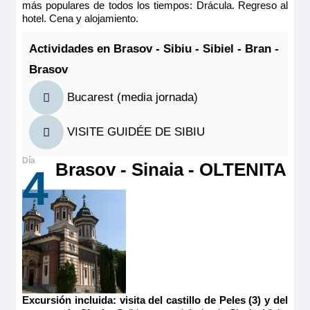
Ocupación máxima
más populares de todos los tiempos: Drácula. Regreso al
2
hotel. Cena y alojamiento.
Categoría
Actividades en Brasov - Sibiu - Sibiel - Bran -
5 anclas
Brasov
Bucarest (media jornada)
VISITE GUIDÉE DE SIBIU
MS Vivaldi
Brasov - Sinaia - OLTENITA
4
PUENTE SUPERIOR 1 CAMA DOBLE CAT C
3.347€
3.894€
Quedan 2 camarotes
MS Vivaldi
Reservar
PUENTE SUPERIOR 1 CAMA DOBLE CAT C
Excursión incluida: visita del castillo de Peles (3) y del