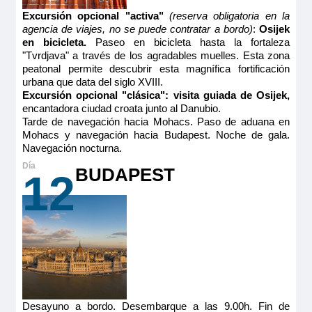
Excursión opcional "activa"
(reserva obligatoria en la
agencia de viajes, no se puede contratar a bordo)
:
Osijek
MS Vivaldi
en bicicleta.
Paseo en bicicleta hasta la fortaleza
"Tvrdjava" a través de los agradables muelles. Esta zona
PUENTE SUPERIOR 2 CAMAS SEPARABLES
peatonal permite descubrir esta magnífica fortificación
urbana que data del siglo XVIII.
CAT A
Excursión opcional "clásica": visita guiada de Osijek,
encantadora ciudad croata junto al Danubio.
3.619€
Tarde de navegación hacia Mohacs. Paso de aduana en
4.214€
Mohacs y navegación hacia Budapest. Noche de gala.
Navegación nocturna.
Reservar
BUDAPEST
12
MS Vivaldi
Camarote amplio y cómodo con balcón francés y ventanal
PUENTE INTERMEDIO 2 CAMAS
corredero, cama grande separable, baño (lavabo, ducha y
aseo privados, toallas incluidas), secador, televisión, caja
SEPARABLES CAT A
fuerte y radio. Situado en el puente superior con grandes
ventanas panorámicas correderas, ofrece una vista
panorámica del paisaje.
3.585€
Tamaño
4.180€
13.00m
2
Desayuno a bordo. Desembarque a las 9.00h. Fin de
Ocupación máxima