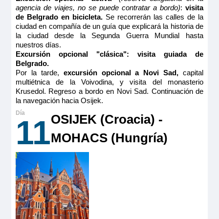
CAT B
secador, televisión, caja fuerte y radio. Situado en el puente
agencia de viajes, no se puede contratar a bordo)
:
visita
intermedio con ventanas altas correderas, ofrece una vista
de Belgrado en bicicleta.
Se recorrerán las calles de la
panorámica del paisaje.
3.444€
ciudad en compañía de un guía que explicará la historia de
Tamaño
4.008€
la ciudad desde la Segunda Guerra Mundial hasta
13.00m
2
nuestros días.
Excursión opcional "clásica": visita guiada de
Ocupación máxima
Reservar
Belgrado.
2
Por la tarde,
excursión opcional a Novi Sad,
capital
Categoría
multiétnica de la Voivodina, y visita del monasterio
Camarote amplio y cómodo con balcón francés y ventanal
5 anclas
Krusedol. Regreso a bordo en Novi Sad. Continuación de
corredero, cama grande separable, baño (lavabo, ducha y
la navegación hacia Osijek.
aseo privados, toallas incluidas), secador, televisión, caja
fuerte y radio. Situado en el puente superior con grandes
ventanas panorámicas correderas, ofrece una vista
OSIJEK (Croacia) -
11
panorámica del paisaje.
Tamaño
MOHACS (Hungría)
13.00m
2
Ocupación máxima
2
Categoría
5 anclas