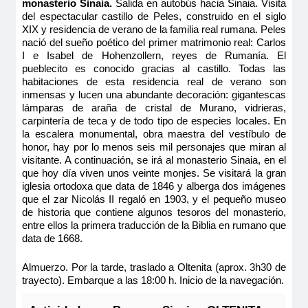
monasterio Sinaia.
Salida en autobús hacia Sinaia. Visita
Camarote amplio y cómodo con balcón francés y ventanal
del espectacular castillo de Peles, construido en el siglo
3.347€
corredero, cama grande, baño (lavabo, ducha y aseo
XIX y residencia de verano de la familia real rumana. Peles
3.894€
privados, toallas incluidas), secador, televisión, caja fuerte y
nació del sueño poético del primer matrimonio real: Carlos
radio. Situado en el puente superior con grandes ventanas
panorámicas correderas, ofrece una vista panorámica del
I e Isabel de Hohenzollern, reyes de Rumanía. El
paisaje.
Quedan 2 camarotes
pueblecito es conocido gracias al castillo. Todas las
Tamaño
habitaciones de esta residencia real de verano son
Reservar
inmensas y lucen una abundante decoración: gigantescas
9.00m
2
lámparas de araña de cristal de Murano, vidrieras,
Ocupación máxima
carpintería de teca y de todo tipo de especies locales. En
Camarote amplio y cómodo con balcón francés y ventanal
2
la escalera monumental, obra maestra del vestíbulo de
corredero, cama grande, baño (lavabo, ducha y aseo
privados, toallas incluidas), secador, televisión, caja fuerte y
honor, hay por lo menos seis mil personajes que miran al
Categoría
radio. Situado en el puente superior con grandes ventanas
visitante. A continuación, se irá al monasterio Sinaia, en el
5 anclas
panorámicas correderas, ofrece una vista panorámica del
que hoy día viven unos veinte monjes. Se visitará la gran
paisaje.
iglesia ortodoxa que data de 1846 y alberga dos imágenes
Tamaño
que el zar Nicolás II regaló en 1903, y el pequeño museo
9.00m
2
de historia que contiene algunos tesoros del monasterio,
entre ellos la primera traducción de la Biblia en rumano que
Ocupación máxima
data de 1668.
2
Categoría
Almuerzo. Por la tarde, traslado a Oltenita (aprox. 3h30 de
5 anclas
trayecto). Embarque a las 18:00 h. Inicio de la navegación.