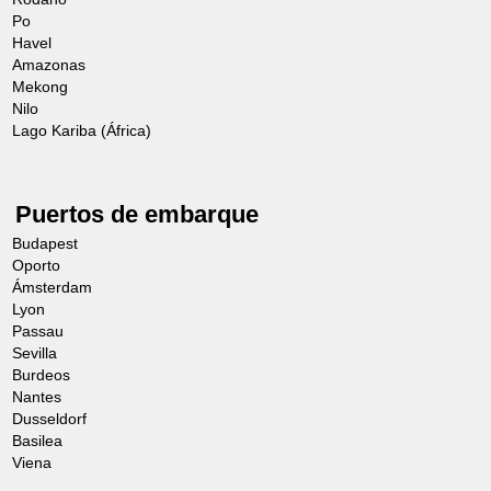
Po
El orden de las visitas está sujeto a
Salida en autobús para descubrir la
Havel
modificaciones.
ciudad de Ruse, uno de los puertos más
Amazonas
Mekong
Los horarios son orientativos.
importantes de Bulgaria. Fue fundada por
Nilo
los romanos por orden del emperador
Lago Kariba (África)
Incluida
Augusto. En la época otomana, fue la
ciudad más importante del imperio situada
Puertos de embarque
en el Danubio. Se descubrirá el
Budapest
sorprendente patrimonio arquitectónico de
Oporto
Ámsterdam
la ciudad, una mezcla de culturas búlgara
Lyon
y rumana. Se tendrá la oportunidad de
Passau
Sevilla
admirar el edificio de Revenus (el antiguo
Burdeos
teatro), construido en 1902 por los
Nantes
Dusseldorf
arquitectos Raul Brank, Georg Lang y
Basilea
Frank Scholz; el Monumento a la Libertad,
Viena
obra maestra del arquitecto Arnoldo