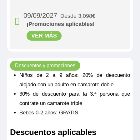
09/09/2027
Desde 3.098€
¡Promociones aplicables!
VER MÁS
Descuentos y promociones
Niños de 2 a 9 años: 20% de descuento
alojado con un adulto en camarote doble
MS Vivaldi
30% de descuento para la 3.ª persona que
PUENTE PRINCIPAL 1 CAMA DOBLE CAT C
contrate un camarote triple
Bebes 0-2 años: GRATIS
3.098€
3.645€
Descuentos aplicables
MS Vivaldi