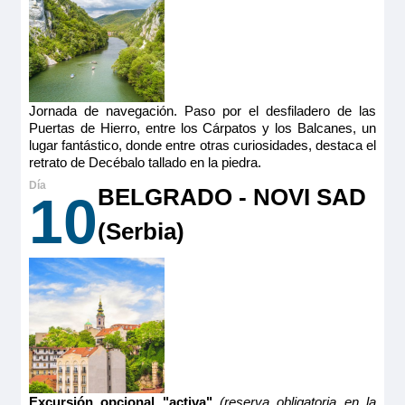
2
Categoría
5 anclas
Jornada de navegación. Paso por el desfiladero de las
Puertas de Hierro, entre los Cárpatos y los Balcanes, un
lugar fantástico, donde entre otras curiosidades, destaca el
retrato de Decébalo tallado en la piedra.
MS Vivaldi
BELGRADO - NOVI SAD
10
PUENTE INTERMEDIO 2 CAMAS
(Serbia)
SEPARABLES CAT A
3.585€
4.180€
Reservar
MS Vivaldi
PUENTE SUPERIOR 2 CAMAS SEPARABLES
Camarote amplio y cómodo con cama grande separable,
Excursión opcional "activa"
(reserva obligatoria en la
baño (lavabo, ducha y aseo privados, toallas incluidas),