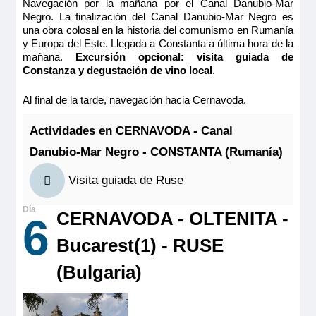
13.00m
2
Navegación por la mañana por el Canal Danubio-Mar
Último camarote
Negro. La finalización del Canal Danubio-Mar Negro es
Ocupación máxima
Reservar
una obra colosal en la historia del comunismo en Rumanía
2
y Europa del Este. Llegada a Constanta a última hora de la
Categoría
mañana.
Excursión opcional: visita guiada de
Camarote amplio y cómodo con balcón francés y ventanal
5 anclas
Constanza y degustación de vino local
.
corredero, cama grande separable, baño (lavabo, ducha y
aseo privados, toallas incluidas), secador, televisión, caja
fuerte y radio. Situado en el puente superior con grandes
Al final de la tarde, navegación hacia Cernavoda.
ventanas panorámicas correderas, ofrece una vista
panorámica del paisaje.
Actividades en CERNAVODA - Canal
Tamaño
9.00m
2
Danubio-Mar Negro - CONSTANTA (Rumanía)
Ocupación máxima
Visita guiada de Ruse
2
Categoría
CERNAVODA - OLTENITA -
6
5 anclas
Bucarest(1) - RUSE
(Bulgaria)
MS Vivaldi