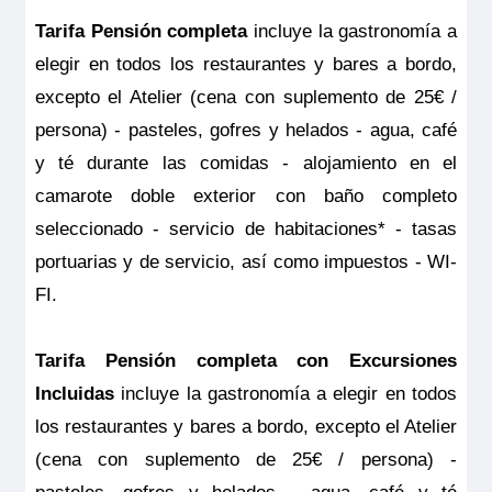
válido para clientes residentes en España
un lavabo doble. Comodidad óptima gracias a sus metros
Tarifa Pensión completa
incluye la gastronomía a
cuadrados decorados con los mejores materiales y con
y deberá ser contratado y pagado en el
hermosas obras de arte en las paredes. Cuenta con armario
elegir en todos los restaurantes y bares a bordo,
vestidor, sofá, mesa de comedor/ café regulable en altura,
momento de la confirmación del viaje. Las
escritorio/ zona de minibar con cafetera espresso, TV HD,
excepto el Atelier (cena con suplemento de 25€ /
caja fuerte, secador y electricidad 220V con puertos USB.
coberturas del seguro son válidas
En esta categoría hay suites disponibles con puertas
persona) - pasteles, gofres y helados - agua, café
interconectadas
solamente para los servicios contratados
Tamaño
y té durante las comidas - alojamiento en el
en la propia agencia donde se emitió el
22 – 23,5 m
2
camarote doble exterior con baño completo
seguro.
Ocupación máxima
seleccionado - servicio de habitaciones* - tasas
2
portuarias y de servicio, así como impuestos - WI-
Categoría
5 anclas lujo
FI.
Tarifa Pensión completa con Excursiones
Incluidas
incluye la gastronomía a elegir en todos
los restaurantes y bares a bordo, excepto el Atelier
(cena con suplemento de 25€ / persona) -