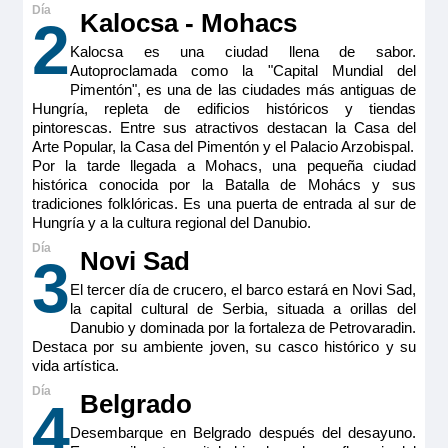
Kalocsa - Mohacs
2
Kalocsa es una ciudad llena de sabor.
Autoproclamada como la "Capital Mundial del
Pimentón", es una de las ciudades más antiguas de
RiverSide Debussy
Hungría, repleta de edificios históricos y tiendas
pintorescas. Entre sus atractivos destacan la Casa del
Symphony Suite – Puente Superior – Riverside
Arte Popular, la Casa del Pimentón y el Palacio Arzobispal.
Por la tarde llegada a Mohacs, una pequeña ciudad
histórica conocida por la Batalla de Mohács y sus
Pensión completa
por
3.030€
p.p.
tradiciones folklóricas. Es una puerta de entrada al sur de
Hungría y a la cultura regional del Danubio.
Todo incluido
por
3.255€
p.p.
Novi Sad
3
Pensión completa con excursiones
por
3.330€
p.p.
El tercer día de crucero, el barco estará en Novi Sad,
la capital cultural de Serbia, situada a orillas del
Todo incluido con excursiones
por
3.555€
p.p.
Danubio y dominada por la fortaleza de Petrovaradin.
Destaca por su ambiente joven, su casco histórico y su
Reservar
vida artística.
Belgrado
4
La suite Symphony con casi 18 metros cuadrados ofrece una
gran comodidad. Dispone de sábanas de la más fina calidad,
cama king size convertible a dos camas individuales, tiene
Desembarque en Belgrado después del desayuno.
vistas exteriores con sus ventanas-balcon panoramica.