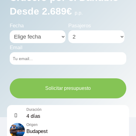
Desde 2.689€
p.p.
Fecha
Pasajeros
Email
Solicitar presupuesto
Duración
4 días
Origen
Budapest