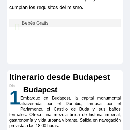
individuales y la ducha de efecto lluvia convierten estas
cumplan los requisitos del mismo.
suites en espacios encantadores. Cuenta con mesa de
comedor/ café regulable en altura, escritorio/ zona de minibar
con cafetera espresso, TV HD, caja fuerte, secador,
electricidad 220V con puertos USB y ventana de suelo a
Bebés Gratis
techo panoramica con apertura automática hasta la mitad.
En esta categoría hay suites disponibles con puertas
Bebes hasta 3 años sin cumplir viajan gratis
interconectadas
Tamaño
compartiendo camarote con los padres. No se
17 m
2
permite embarcar a niños que no hayan
Ocupación máxima
cumplido tres meses en el momento del
2
embarque. Consultar coste de paquetes
Categoría
Itinerario desde Budapest
5 anclas lujo
aéreos, tasas aéreas, excursiones y otros
extras.
Budapest
1
Embarque en Budapest, la capital monumental
atravesada por el Danubio, famosa por el
Parlamento, el Castillo de Buda y sus baños
termales. Ofrece una mezcla única de historia imperial,
gastronomía y vida urbana vibrante. Salida en navegación
prevista a las 18:00 horas.