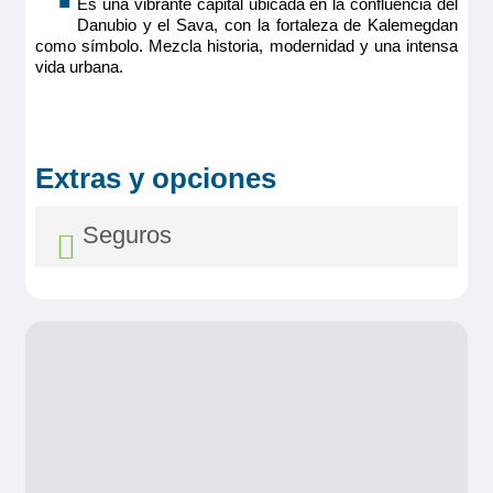
Es una vibrante capital ubicada en la confluencia del
Cuenta con armario vestidor, sofá, mesa de comedor/ café
Danubio y el Sava, con la fortaleza de Kalemegdan
regulable en altura, escritorio/ zona de minibar con cafetera
como símbolo. Mezcla historia, modernidad y una intensa
espresso, TV HD, caja fuerte, secador y electricidad 220V
con puertos USB. En esta categoría hay suites disponibles
vida urbana.
con puertas interconectadas
Tamaño
18 m
2
Ocupación máxima
Extras y opciones
2
Categoría
Seguros
5 anclas lujo
Seguro Asistencia y Anulación
Diamond
Desde 39,00€