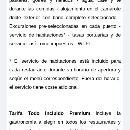
pasteles, gofres y helados - agua, café y té
durante las comidas - alojamiento en el camarote
doble exterior con baño completo seleccionado -
Excursiones pre-seleccionadas en cada puerto -
RiverSide Debussy
servicio de habitaciones* - tasas portuarias y de
Riverside Suite – Puente Superior – Riverside
servicio, así como impuestos - WI-FI.
Pensión completa
por
4.054€
p.p.
* El servicio de habitaciones está incluido para
Todo incluido
por
4.279€
p.p.
cada restaurante durante su horario de apertura y
según el menú correspondiente. Fuera del horario,
Pensión completa con excursiones
por
4.354€
p.p.
el servicio tiene coste adicional.
Todo incluido con excursiones
por
4.579€
p.p.
Reservar
Tarifa Todo Incluido Premium
incluye la
El nombre es un presagio: aquí todo fluye en ambos
sentidos. ¡Y podrá verlo a través de la ventana panorámica
gastronomía a elegir en todos los restaurantes y
nada más despertarse! Disfrute de estilo y comodidad, de un
diseño excepcional, de una cama de tamaño king o, si lo