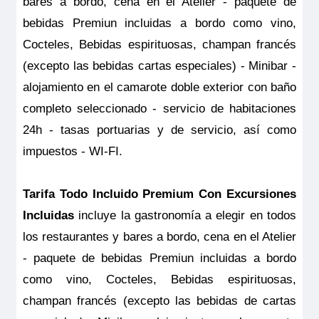
bares a bordo, cena en el Atelier - paquete de
prefiere, de dos camas individuales. Cuenta con armario
vestidor, sofá, mesa de comedor/ café regulable en altura,
bebidas Premiun incluidas a bordo como vino,
escritorio/ zona de minibar con cafetera espresso, TV HD,
caja fuerte, secador y electricidad 220V con puertos USB.
Cocteles, Bebidas espirituosas, champan francés
En esta categoría hay suites disponibles con puertas
interconectadas
(excepto las bebidas cartas especiales) - Minibar -
Tamaño
alojamiento en el camarote doble exterior con baño
23 m
2
completo seleccionado - servicio de habitaciones
Ocupación máxima
2
24h - tasas portuarias y de servicio, así como
impuestos - WI-FI.
Categoría
5 anclas lujo
Tarifa Todo Incluido Premium Con Excursiones
Incluidas
incluye la gastronomía a elegir en todos
los restaurantes y bares a bordo, cena en el Atelier
- paquete de bebidas Premiun incluidas a bordo
como vino, Cocteles, Bebidas espirituosas,
champan francés (excepto las bebidas de cartas