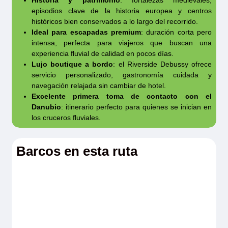
Historia y patrimonio
: fortalezas medievales,
recogerá su ropa y se la devolverá lavada y planchada. Un
episodios clave de la historia europea y centros
auténtico lujo.
históricos bien conservados a lo largo del recorrido.
Tamaño
Ideal para escapadas premium
: duración corta pero
70 m
2
intensa, perfecta para viajeros que buscan una
Ocupación máxima
experiencia fluvial de calidad en pocos días.
5
Lujo boutique a bordo
: el Riverside Debussy ofrece
servicio personalizado, gastronomía cuidada y
Categoría
5 anclas lujo
navegación relajada sin cambiar de hotel.
Excelente primera toma de contacto con el
Danubio
: itinerario perfecto para quienes se inician en
los cruceros fluviales.
Barcos en esta ruta