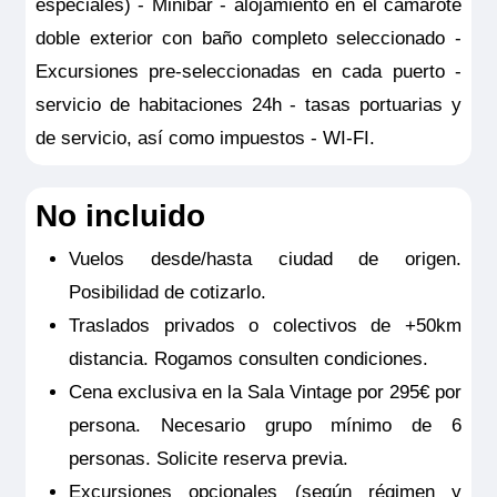
especiales) - Minibar - alojamiento en el camarote
doble exterior con baño completo seleccionado -
Excursiones pre-seleccionadas en cada puerto -
RiverSide Debussy
servicio de habitaciones 24h - tasas portuarias y
Debussy Suite - Puente Superior – Riverside
de servicio, así como impuestos - WI-FI.
Pensión completa
por
8.832€
p.p.
No incluido
Todo incluido
por
9.057€
p.p.
Vuelos desde/hasta ciudad de origen.
Pensión completa con excursiones
por
9.132€
p.p.
Posibilidad de cotizarlo.
Todo incluido con excursiones
por
9.357€
p.p.
Traslados privados o colectivos de +50km
Reservar
distancia. Rogamos consulten condiciones.
Cena exclusiva en la Sala Vintage por 295€ por
Esta suite hace honor a su nombre: Ravel era todo un dandi
persona. Necesario grupo mínimo de 6
y aquí se refleja su personalidad. Es un lugar pensado para
disfrutar, con amplios ventanales que permiten admirar el
personas. Solicite reserva previa.
paisaje desde la cama king-size. Dispone de un vestidor para
colocar su ropa y, al igual que en la Owner’s Suite, sus
Excursiones opcionales (según régimen y
huéspedes pueden disponer de traslados individuales en