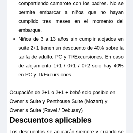
compartiendo camarote con los padres. No se
permite embarcar a niños que no hayan
cumplido tres meses en el momento del
embarque.
Niños de 3 a 13 años sin cumplir alojados en
RiverSide Debussy
suite 2+1 tienen un descuento de 40% sobre la
Melody Suite – Puente Intermedio – Seahorse
tarifa de adulto, PC y TI/Excursiones. En caso
Pensión completa
por
2.689€
p.p.
de alojamiento 1+1 / 0+1 / 0+2 solo hay 40%
en PC y TI/Excursiones.
Todo incluido
por
2.914€
p.p.
Pensión completa con excursiones
por
2.989€
p.p.
Ocupación de 2+1 o 2+1 + bebé solo posible en
Owner’s Suite y Penthouse Suite (Mozart) y
Todo incluido con excursiones
por
3.214€
p.p.
Owner’s Suite (Ravel / Debussy)
Reservar
Descuentos aplicables
Diferentes tonos naturales se fusionan melódicamente al
Los descuentos se aplicarán siempre y cuando se
unísono. La cama de tamaño king, convertible en dos