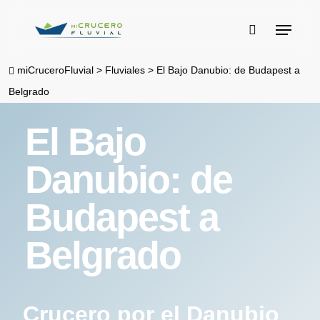
Skip
Menu
to
buscar
main
miCruceroFluvial
>
Fluviales
>
El Bajo Danubio: de Budapest a
content
Belgrado
El Bajo
Danubio: de
Budapest a
Belgrado
Crucero por el Danubio